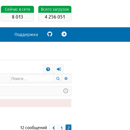
Cейчас в сети
Всего загрузок
8 013
4 256 051
Поддержка
С
Поиск
Расширенный поиск
FA
х
Q
о
д
12 сообщений
1
2
Пред.