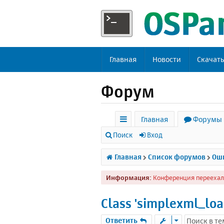
Главная
Новости
Скачат
Форум
Главная
Форумы
с
Поиск
Вход
ы
Главная
Список форумов
Оши
л
Информация:
Конференция переехал
к
и
Class 'simplexml_loa
Ответить