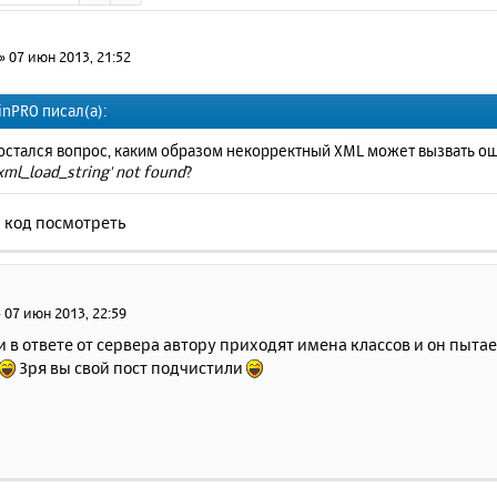
»
07 июн 2013, 21:52
inPRO писал(а):
 остался вопрос, каким образом некорректный XML может вызвать о
xml_load_string' not found
?
а код посмотреть
»
07 июн 2013, 22:59
и в ответе от сервера автору приходят имена классов и он пыта
Зря вы свой пост подчистили