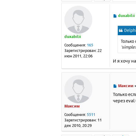
С
duxabilii
о
о
Delph
б
duxabilii
щ
Только
е
Сообщения:
165
'simple
н
Зарегистрирован:
22
и
июн 2011, 22:06
е
И я хочу н
С
Максим
о
Только есл
о
через eval
б
Максим
щ
е
Сообщения:
5511
н
Зарегистрирован:
11
и
дек 2010, 20:29
е