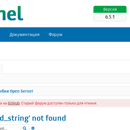
Версия
6.5.1
ь
Документация
Форум
бки Open Server
а на
GitHub
. Старый форум доступен только для чтения.
d_string' not found
Поиск
Расширенный поиск