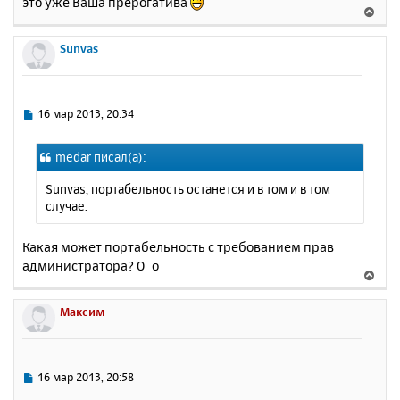
это уже Ваша прерогатива
ч
В
и
а
е
е
л
р
Sunvas
у
н
у
т
ь
С
16 мар 2013, 20:34
с
о
о
я
medar писал(а):
б
к
щ
н
Sunvas, портабельность останется и в том и в том
е
а
случае.
н
ч
и
а
е
Какая может портабельность с требованием прав
л
администратора? О_о
у
В
е
р
Максим
н
у
т
ь
С
16 мар 2013, 20:58
с
о