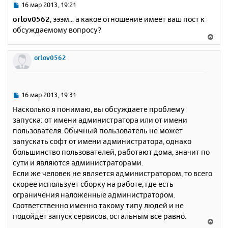
ь
С
16 мар 2013, 19:21
с
о
orlov0562
, эээм... а какое отношение имеет ваш пост к
о
я
обсуждаемому вопросу?
б
к
В
щ
н
е
е
а
р
orlov0562
н
ч
н
и
а
у
е
л
т
у
ь
С
16 мар 2013, 19:31
с
о
Насколько я понимаю, вы обсуждаете проблему
о
я
запуска: от имени администратора или от имени
б
к
пользователя. Обычный пользователь не может
щ
н
е
запускать софт от имени администратора, однако
а
н
большинство пользователей, работают дома, значит по
ч
и
а
сути и являются администраторами.
е
л
Если же человек не является администратором, то всего
у
скорее использует сборку на работе, где есть
ограничения наложенные администратором.
Соответственно именно такому типу людей и не
подойдет запуск сервисов, остальным все равно.
В