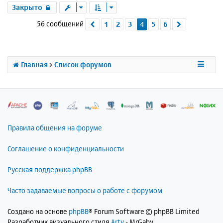
р
Закрыто
н
56 сообщений
1
2
3
4
5
6
Пред.
След.
у
т
ь
с
я
Главная
Список форумов
к
н
а
ч
а
л
Правила общения на форуме
у
Соглашение о конфиденциальности
Русская поддержка phpBB
Часто задаваемые вопросы о работе с форумом
Создано на основе
phpBB
® Forum Software © phpBB Limited
Разработчик визуального стиля
Arty
- MrGaby