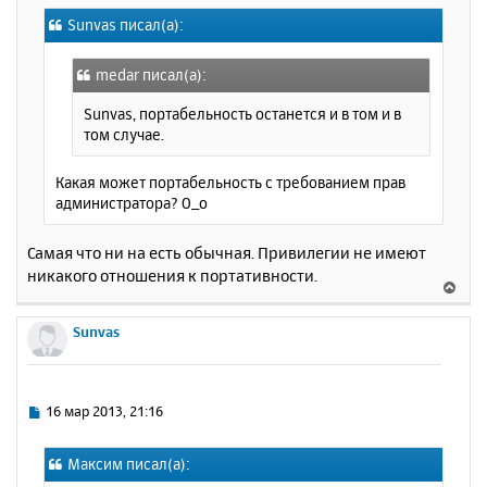
о
я
Sunvas писал(а):
б
к
щ
н
е
а
medar писал(а):
н
ч
и
Sunvas, портабельность останется и в том и в
а
е
том случае.
л
у
Какая может портабельность с требованием прав
администратора? О_о
Самая что ни на есть обычная. Привилегии не имеют
никакого отношения к портативности.
В
е
р
Sunvas
н
у
т
ь
С
16 мар 2013, 21:16
с
о
о
я
Максим писал(а):
б
к