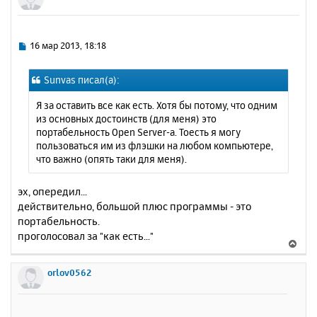
С
16 мар 2013, 18:18
о
о
Sunvas писал(а):
б
щ
Я за оставить все как есть. Хотя бы потому, что одним
е
из основных достоинств (для меня) это
н
портабельность Open Server-а. Тоесть я могу
и
пользоваться им из флэшки на любом компьютере,
е
что важно (опять таки для меня).
эх, опередил...
действительно, большой плюс программы - это
портабельность.
проголосовал за "как есть..."
В
е
р
orlov0562
н
у
т