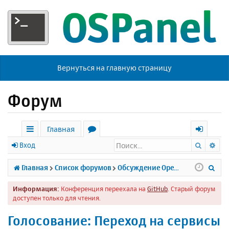
Вернуться на главную страницу
Форум
Главная
Поиск
Ра
с
о
х
Вход
ы
р
о
П
Главная
Список форумов
Обсуждение Open Server
л
у
д
о
Информация:
Конференция переехала на
GitHub
. Старый форум
к
м
и
доступен только для чтения.
и
ы
с
Голосование: Переход на сервисы
к