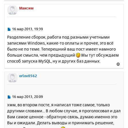
е
р
Максим
н
у
т
ь
С
16 мар 2013, 19:39
с
о
Разделение сборок, работа под разными учетными
о
я
записями Windows, какие-то оплаты и прочее, это всё
б
к
было не по теме. Теперешний ваш пост имеет намного
щ
н
е
больше смысла, чем предыдущий
Мы тут обсуждаем
а
н
способ запуска MySQL, ну и других баз данных.
ч
В
и
а
е
е
л
р
orlov0562
у
н
у
т
ь
С
16 мар 2013, 20:09
с
о
хмм, во втором посте, я написал тоже самое, только
о
я
другими словами... В любом случае, я проголосовал и дал
б
к
Вам самое ценное - обратную связь, думаю именно это
щ
н
е
Вы и ожидали. Делать выводы и принимать решение,
а
н