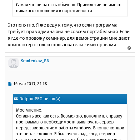
щ
н
Самая что ни на есть обычная. Привилегии не имеют
е
а
никакого отношения к портативности.
н
ч
и
а
е
Это понятно. Я же веду к тому, что если программа
л
требует прав админа она не совсем портабельная. Если
у
я где-то провожу семинар, для демонстрации мне дают
компьютер с только пользовательскими правами.
В
е
р
Smolenkov_BN
н
у
т
ь
С
16 мар 2013, 21:38
с
о
о
я
DelphinPRO писал(а):
б
к
щ
н
Мое мнение:
е
а
Оставить все как есть. Возможно, дополнить справку
н
ч
программы о необходимости выключать сервер
и
а
перед завершением работы windows. В конце концов
е
л
это не так сложно. Я был очень рад, когда сервер
у
стало возоможным запускать без админских прав, а