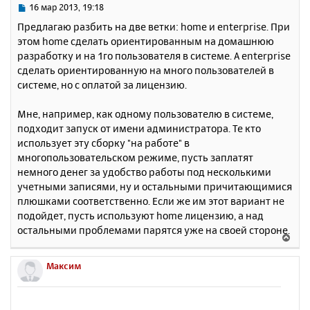
ь
С
16 мар 2013, 19:18
с
о
Предлагаю разбить на две ветки: home и enterprise. При
о
я
этом home сделать ориентированным на домашнюю
б
к
разработку и на 1го пользователя в системе. А enterprise
щ
н
е
сделать ориентированную на много пользователей в
а
н
системе, но с оплатой за лицензию.
ч
и
а
е
л
Мне, например, как одному пользователю в системе,
у
подходит запуск от имени администратора. Те кто
использует эту сборку "на работе" в
многопользовательском режиме, пусть заплатят
немного денег за удобство работы под несколькими
учетными записями, ну и остальными причитающимися
плюшками соответственно. Если же им этот вариант не
подойдет, пусть используют home лицензию, а над
остальными проблемами парятся уже на своей стороне.
В
е
р
Максим
н
у
т