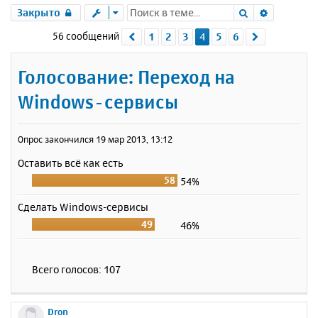
Поиск
Расшире
Закрыто
56 сообщений
1
2
3
4
5
6
Пред.
След.
Голосование: Переход на
Windows-сервисы
Опрос закончился 19 мар 2013, 13:12
Оставить всё как есть
58
54%
Сделать Windows-сервисы
49
46%
Всего голосов:
107
Dron