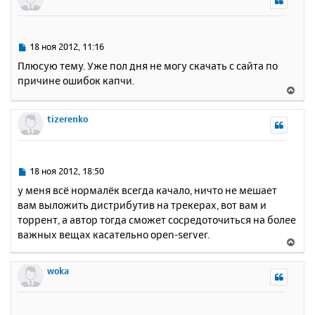
н
у
т
ь
С
18 ноя 2012, 11:16
с
о
Плюсую тему. Уже пол дня не могу скачать с сайта по
о
я
причине ошибок капчи.
б
к
В
щ
н
е
е
а
р
tizerenko
н
ч
н
и
а
у
е
л
т
у
ь
С
18 ноя 2012, 18:50
с
о
у меня всё нормалёк всегда качало, ничто не мешает
о
я
вам выложить дистрибутив на трекерах, вот вам и
б
к
торрент, а автор тогда сможет сосредоточиться на более
щ
н
е
важных вещах касательно open-server.
а
В
н
ч
е
и
а
р
woka
е
л
н
у
у
т