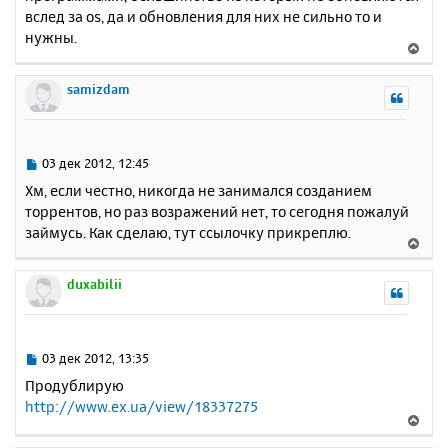
н
вслед за os, да и обновления для них не сильно то и
ч
и
а
нужны.
В
е
л
е
у
р
samizdam
н
у
т
ь
С
03 дек 2012, 12:45
с
о
Хм, если честно, никогда не занимался созданием
о
я
торрентов, но раз возражений нет, то сегодня пожалуй
б
к
займусь. Как сделаю, тут ссылочку прикреплю.
щ
н
В
е
а
е
н
ч
р
duxabilii
и
а
н
е
л
у
у
т
ь
С
03 дек 2012, 13:35
с
о
Продублирую
о
я
http://www.ex.ua/view/18337275
б
к
В
щ
н
е
е