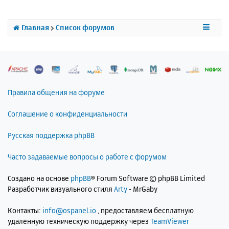
т
ь
с
Главная
Список форумов
я
к
н
а
ч
а
л
Правила общения на форуме
у
Соглашение о конфиденциальности
Русская поддержка phpBB
Часто задаваемые вопросы о работе с форумом
Создано на основе
phpBB
® Forum Software © phpBB Limited
Разработчик визуального стиля
Arty
- MrGaby
Контакты:
info@ospanel.io
, предоставляем бесплатную
удалённую техническую поддержку через
TeamViewer