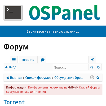
Вернуться на главную страницу
Форум
Главная
Поиск
Ра
с
о
х
Вход
ы
р
о
П
Главная
Список форумов
Обсуждение Open Server
л
у
д
о
Информация:
Конференция переехала на
GitHub
. Старый форум
к
м
и
доступен только для чтения.
и
ы
с
Torrent
к