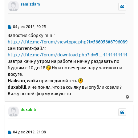
а
р
samizdam
н
ч
н
и
а
у
е
л
т
у
ь
С
04 дек 2012, 20:25
с
о
Запостил сборку mini:
о
я
http://tfile.me/forum/viewtopic.php?t=566056#6796089
б
к
Сам torrent-файл:
щ
н
е
http://tfile.me/forum/download.php?id=5 ... 1111111111
а
н
Завтра качну утром на работе и начну раздавать по
ч
и
а
будням с 10 до 18
Ну и по вечерам пару часиков на
е
л
досуге.
у
Haikson
,
woka
присоединяйтесь
duxabilii
, я не понял, что за ссылку вы опубликовали?
Вижу по ней форму какую-то...
В
е
р
duxabilii
н
у
т
ь
С
04 дек 2012, 21:08
с
о