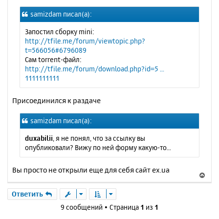
о
я
samizdam писал(а):
б
к
щ
н
Запостил сборку mini:
е
а
http://tfile.me/forum/viewtopic.php?
н
ч
t=566056#6796089
и
а
Сам torrent-файл:
е
л
http://tfile.me/forum/download.php?id=5 ...
у
1111111111
Присоединился к раздаче
samizdam писал(а):
duxabilii
, я не понял, что за ссылку вы
опубликовали? Вижу по ней форму какую-то...
Вы просто не открыли еще для себя сайт ex.ua
В
е
р
Ответить
н
9 сообщений • Страница
1
из
1
у