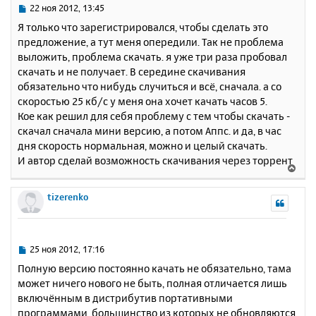
ь
С
22 ноя 2012, 13:45
с
о
Я только что зарегистрировался, чтобы сделать это
о
я
предложение, а тут меня опередили. Так не проблема
б
к
выложить, проблема скачать. я уже три раза пробовал
щ
н
е
скачать и не получает. В середине скачивания
а
н
обязательно что нибудь случиться и всё, сначала. а со
ч
и
а
скоростью 25 кб/с у меня она хочет качать часов 5.
е
л
Кое как решил для себя проблему с тем чтобы скачать -
у
скачал сначала мини версию, а потом Аппс. и да, в час
дня скорость нормальная, можно и целый скачать.
И автор сделай возможность скачивания через торрент
В
е
р
tizerenko
н
у
т
ь
С
25 ноя 2012, 17:16
с
о
Полную версию постоянно качать не обязательно, тама
о
я
может ничего нового не быть, полная отличается лишь
б
к
включённым в дистрибутив портативными
щ
н
е
программами, большинство из которых не обновляются
а