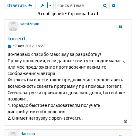
Поиск
Расшире
Ответить
9 сообщений • Страница
1
из
1
samizdam
Torrent
С
17 ноя 2012, 18:27
о
Во-первых спасибо Максиму за разработку!
о
Прошу прощения, если данные тема уже поднималась,
б
или моё предложение противоречит каким-то
щ
е
соображениям автора.
н
Хотелось бы внести такое предложение: предоставить
и
возможность скачать программу при помощи torrent.
е
Сейчас загрузка происходит довольно долго, torrent же
позволит:
1. Гораздо быстрее пользователям получать
дистрибутив и обновления.
2. Снимет нагрузку с open-server.ru.
В
е
р
Haikson