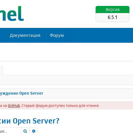
Версия
6.5.1
ь
Документация
Форум
уждение Open Server
а на
GitHub
. Старый форум доступен только для чтения.
сии Open Server?
Поиск
Расширенный поиск