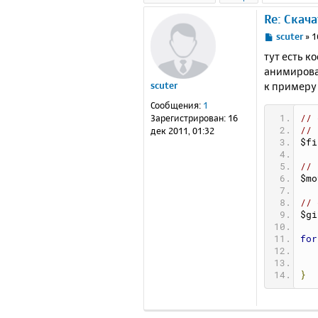
Re: Скач
С
scuter
»
1
о
тут есть ко
о
анимирова
б
к примеру 
scuter
щ
е
Сообщения:
1
н
Зарегистрирован:
16
// 
и
// 
дек 2011, 01:32
е
$fi
// 
$mo
// 
$gi
for
}