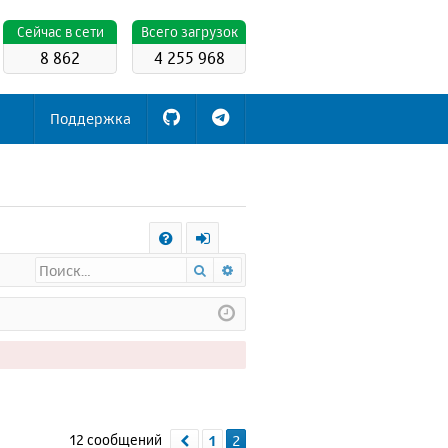
Cейчас в сети
Всего загрузок
8 862
4 255 968
Поддержка
С
Поиск
Расширенный поиск
FA
х
Q
о
д
12 сообщений
1
2
Пред.