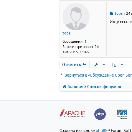
С
tobs
»
24 
о
Ищу ссылку 
о
б
tobs
щ
е
Сообщения:
1
н
Зарегистрирован:
24
и
янв 2015, 13:46
е
Ответить
Вернуться в «Обсуждение Open Ser
Главная
Список форумов
Создано на основе
phpBB
® Forum Sof