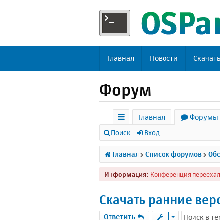
Главная
Новости
Скачат
Форум
Главная
Форумы
с
Поиск
Вход
ы
Главная
Список форумов
Обс
л
Информация:
Конференция переехал
к
и
Скачать ранние вер
Ответить