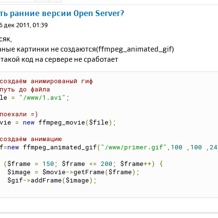
ать ранние версии Open Server?
6 дек 2011, 01:39
сяк,
ные картинки не создаются(ffmpeg_animated_gif)
такой код на сервере не сработает
создаём анимированый гиф
путь до файла
le 
=
"/www/1.avi"
;
поехали =)
vie 
=
new
 ffmpeg_movie
(
$file
);
создаём анимацию
f
=
new
 ffmpeg_animated_gif
(
"/www/primer.gif"
,
100
,
100
,
24
(
$frame 
=
150
;
 $frame 
<=
200
;
 $frame
++)
{
     $image 
=
 $movie
->
getFrame
(
$frame
);
     $gif
->
addFrame
(
$image
);