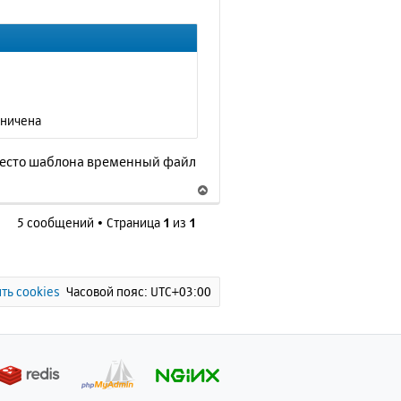
т
ь
с
я
к
н
а
аничена
ч
а
вместо шаблона временный файл
л
у
В
е
5 сообщений • Страница
1
из
1
р
н
у
т
ь
ть cookies
Часовой пояс:
UTC+03:00
с
я
к
н
а
ч