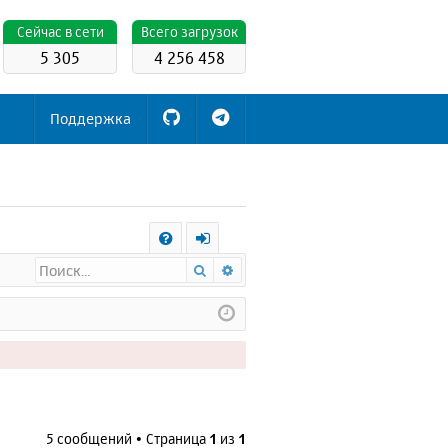
Cейчас в сети
Всего загрузок
5 305
4 256 458
Поддержка
С
Поиск
Расширенный поиск
FA
х
Q
о
д
5 сообщений • Страница
1
из
1