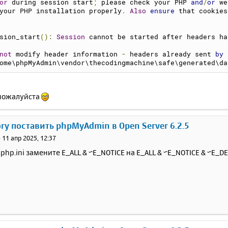
or
 during session start
;
 please check your PHP 
and
/
or
 we
your PHP installation properly
.
Also
ensure
 that cookies
sion_start
():
Session
 cannot be started after headers ha
not
 modify header information 
-
 headers already sent 
by
ome\phpMyAdmin\vendor\thecodingmachine\safe\generated\da
пожалуйста
огу поставить phpMyAdmin в Open Server 6.2.5
»
11 апр 2025, 12:37
php.ini замените E_ALL & ~E_NOTICE на E_ALL & ~E_NOTICE & ~E_D