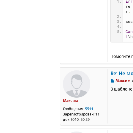
Err
re 
r
.
ses
Can
l
\h
Помогите 
Re: Не м
С
Максим
о
В шаблоне 
о
б
Максим
щ
е
Сообщения:
5511
н
Зарегистрирован:
11
и
дек 2010, 20:29
е