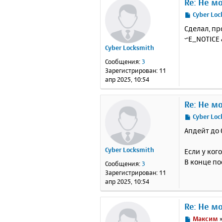
Re: Не м
С
Cyber Lo
о
Сделал, пр
о
~E_NOTICE 
б
Cyber Locksmith
щ
е
Сообщения:
3
н
Зарегистрирован:
11
и
апр 2025, 10:54
е
Re: Не м
С
Cyber Lo
о
Апдейт до 
о
б
Cyber Locksmith
Если у кого
щ
е
В конце по
Сообщения:
3
н
Зарегистрирован:
11
и
апр 2025, 10:54
е
Re: Не м
С
Максим