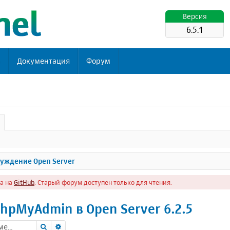
Версия
6.5.1
ь
Документация
Форум
уждение Open Server
а на
GitHub
. Старый форум доступен только для чтения.
phpMyAdmin в Open Server 6.2.5
Поиск
Расширенный поиск