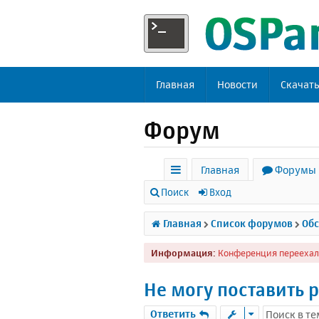
Главная
Новости
Скачат
Форум
Главная
Форумы
с
Поиск
Вход
ы
Главная
Список форумов
Обс
л
Информация:
Конференция переехал
к
и
Не могу поставить 
Ответить