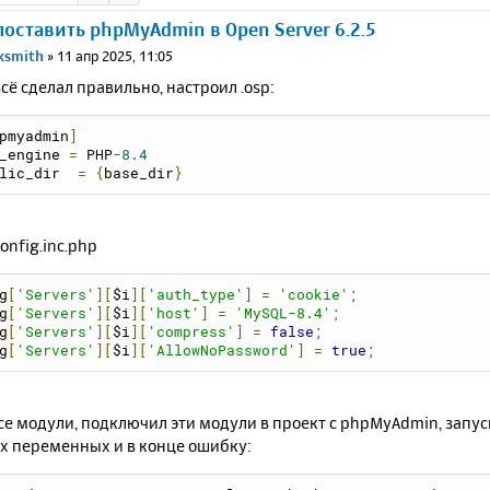
поставить phpMyAdmin в Open Server 6.2.5
cksmith
»
11 апр 2025, 11:05
сё сделал правильно, настроил .osp:
pmyadmin
]
_engine 
=
 PHP
-
8.4
lic_dir  
=
{
base_dir
}
onfig.inc.php
g
[
'Servers'
][
$i
][
'auth_type'
]
=
'cookie'
;
g
[
'Servers'
][
$i
][
'host'
]
=
'MySQL-8.4'
;
g
[
'Servers'
][
$i
][
'compress'
]
=
false
;
g
[
'Servers'
][
$i
][
'AllowNoPassword'
]
=
true
;
се модули, подключил эти модули в проект с phpMyAdmin, запу
х переменных и в конце ошибку: