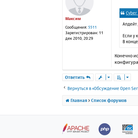
о
о
Cyber
б
Максим
щ
Апдейт 
е
Сообщения:
5511
н
Зарегистрирован:
11
Если у 
и
дек 2010, 20:29
В конце
е
Конечно и
конфигура
Ответить
Вернуться в «Обсуждение Open Ser
Главная
Список форумов