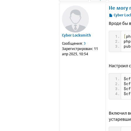
Не могу 
С
Cyber Lo
о
Вроде бы в
о
б
Cyber Locksmith
щ
[
ph
е
php
Сообщения:
3
н
pub
Зарегистрирован:
11
и
апр 2025, 10:54
е
Настроил c
$cf
$cf
$cf
$cf
Включил в
устаревши