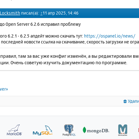
 Locksmith
писал(а):
↑
11 апр 2025, 14:46
до Open Server 6.2.6 исправил проблему
кого 6.2.1 - 6.2.5 апдейт можно скачать тут:
https://ospanel.io/news/
 последней новости ссылка на скачивание, скорость загрузки не огр
справил, там за вас уже конфиг изменён, а вы редактировали 
ции. Очень советую изучить документацию по программе.
ver»
Удали