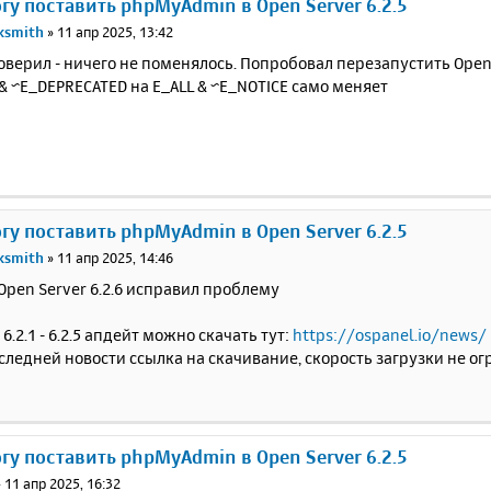
огу поставить phpMyAdmin в Open Server 6.2.5
cksmith
»
11 апр 2025, 13:42
оверил - ничего не поменялось. Попробовал перезапустить Open S
& ~E_DEPRECATED на E_ALL & ~E_NOTICE само меняет
огу поставить phpMyAdmin в Open Server 6.2.5
cksmith
»
11 апр 2025, 14:46
Open Server 6.2.6 исправил проблему
 6.2.1 - 6.2.5 апдейт можно скачать тут:
https://ospanel.io/news/
следней новости ссылка на скачивание, скорость загрузки не о
огу поставить phpMyAdmin в Open Server 6.2.5
»
11 апр 2025, 16:32