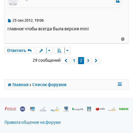
н
у
т
ь
С
25 сен 2012, 19:06
с
о
главное чтобы всегда была версия mini
о
я
б
к
В
щ
н
е
е
а
р
Ответить
н
ч
н
и
а
29 сообщений
1
2
3
Пред.
След.
у
е
л
т
у
ь
с
я
Главная
Список форумов
к
н
а
ч
а
л
Правила общения на форуме
у