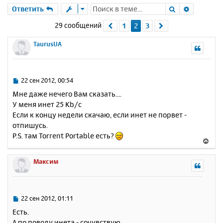
Поиск
Расшире
Ответить
29 сообщений
1
2
3
Пред.
След.
TaurusUA
С
22 сен 2012, 00:54
о
Мне даже нечего Вам сказать....
о
У меня инет 25 Kb/c
б
Если к концу недели скачаю, если инет не порвет -
щ
е
отпишусь.
н
P.S. там Torrent Portable есть?
В
и
е
е
р
Максим
н
у
т
ь
С
22 сен 2012, 01:11
с
о
Есть.
о
я
А по поводу инета - сочувствую.