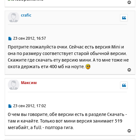
В
н
ч
е
и
а
р
crafic
е
л
н
у
у
т
ь
С
23 сен 2012, 16:57
с
о
Протрите пожалуйста очки. Сейчас есть версия Mini и
о
я
она по размеру соответствует старой обычной версии.
б
к
Скажите где скачать ету версию мини. А то мне тоже не
щ
н
е
охота держать ети 400 мб на ноуте.
а
В
н
ч
е
и
а
р
Максим
е
л
н
у
у
т
ь
С
23 сен 2012, 17:02
с
о
О чем вы говорите, обе версии есть в разделе Скачать -
о
я
там и качайте. Только вот мини версия занимает 519
б
к
мегабайт, а full - полтора гига.
щ
н
В
е
а
е
н