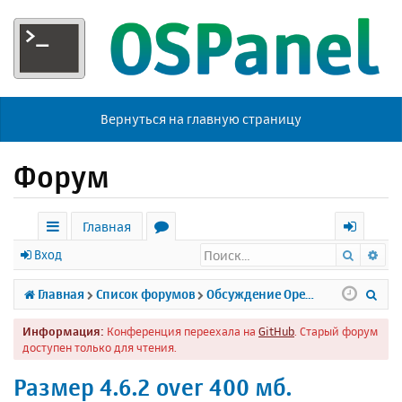
Вернуться на главную страницу
Форум
Главная
Поиск
Ра
с
о
х
Вход
ы
р
о
П
Главная
Список форумов
Обсуждение Open Server
л
у
д
о
Информация:
Конференция переехала на
GitHub
. Старый форум
к
м
и
доступен только для чтения.
и
ы
с
Размер 4.6.2 over 400 мб.
к