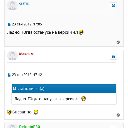
ч
р
crafic
и
а
н
е
л
у
у
т
ь
С
23 сен 2012, 17:05
с
о
Ладно. ТОгда останусь на версии 4.1
о
я
б
к
В
щ
н
е
е
а
р
Максим
н
ч
н
и
а
у
е
л
т
у
ь
С
23 сен 2012, 17:12
с
о
о
я
crafic писал(а):
б
к
щ
н
Ладно. ТОгда останусь на версии 4.1
е
а
н
ч
и
Внезапно!
а
В
е
л
е
у
р
DelphinPRO