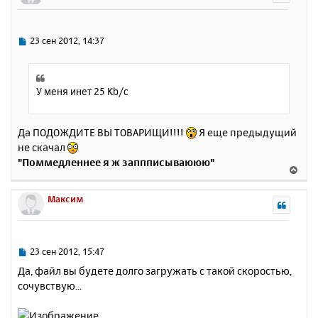
у
т
ь
С
23 сен 2012, 14:37
с
о
о
я
б
к
щ
У меня инет 25 Kb/c
н
е
а
н
ч
и
Да ПОДОЖДИТЕ ВЫ ТОВАРИЩИ!!!!
Я еще предыдущий
а
е
не скачал
л
у
"Поммедленнее я ж заппписываююю"
В
е
р
Максим
н
у
т
ь
С
23 сен 2012, 15:47
с
о
Да, файл вы будете долго загружать с такой скоростью,
о
я
сочувствую...
б
к
щ
н
е
а