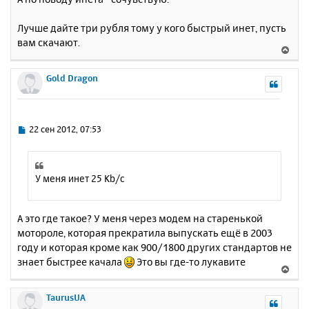
б
к
щ
н
е
Лучше дайте три рубля тому у кого быстрый инет, пусть
а
н
вам скачают.
ч
В
и
а
е
е
л
р
Gold Dragon
у
н
у
т
ь
С
22 сен 2012, 07:53
с
о
о
я
б
к
щ
У меня инет 25 Kb/c
н
е
а
н
ч
и
А это где такое? У меня через модем на старенькой
а
е
мотороле, которая прекратила выпускать ещё в 2003
л
у
году и которая кроме как 900/1800 других стандартов не
знает быстрее качала
Это вы где-то лукавите
В
е
р
TaurusUA
н