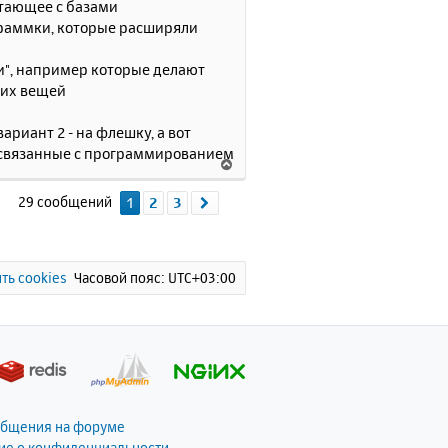
ботающее с базами
с
рограммки, которые расширяли
я
к
ги", например которые делают
н
аких вещей
а
ч
ариант 2 - на флешку, а вот
а
л
е связанные с программированием
В
у
е
р
29 сообщений
1
2
3
След.
н
у
т
ь
ть cookies
Часовой пояс:
UTC+03:00
с
я
к
н
а
ч
а
общения на форуме
л
ие о конфиденциальности
у