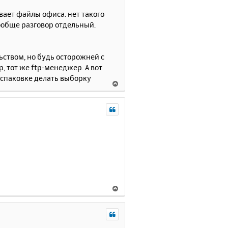
а
ывает файлы офиса. нет такого
л
у
ообще разговор отдельный.
льством, но будь осторожней с
 тот же ftp-менеджер. А вот
спаковке делать выборку
В
е
р
н
у
т
ь
с
я
к
н
В
а
е
ч
р
а
н
л
у
у