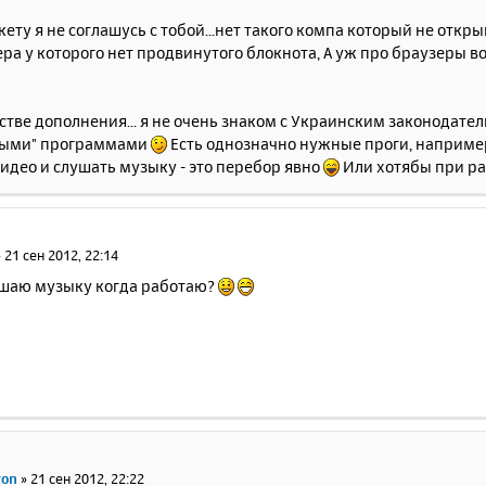
акету я не соглашусь с тобой...нет такого компа который не откр
а у которого нет продвинутого блокнота, А уж про браузеры в
естве дополнения... я не очень знаком с Украинским законодате
ными" программами
Есть однозначно нужные проги, например,
идео и слушать музыку - это перебор явно
Или хотябы при ра
»
21 сен 2012, 22:14
ушаю музыку когда работаю?
gon
»
21 сен 2012, 22:22