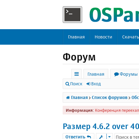
Главная
Новости
Скачат
Форум
Главная
Форумы
с
Поиск
Вход
ы
Главная
Список форумов
Обс
л
Информация:
Конференция переехал
к
и
Размер 4.6.2 over 4
Ответить