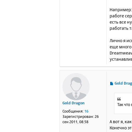
Например: 
работе сер
есть все 
работать т
Лично я ис
еще много
Dreamweave
устанавли
С
Gold Dra
о
о
б
Gold Dragon
щ
Так что
е
Сообщения:
16
н
Зарегистрирован:
26
и
А вот я, к
сен 2011, 08:58
е
Конечно это