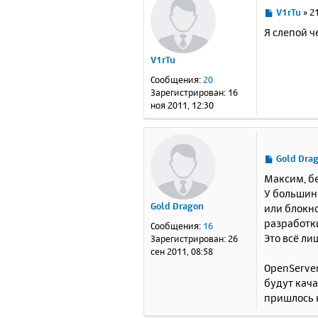
С
V1rTu
»
21
о
Я слепой ч
о
б
V1rTu
щ
е
Сообщения:
20
н
Зарегистрирован:
16
и
ноя 2011, 12:30
е
С
Gold Dra
о
Максим, бе
о
У большинс
б
Gold Dragon
или блокн
щ
е
разработки
Сообщения:
16
н
Это всё ли
Зарегистрирован:
26
и
сен 2011, 08:58
е
OpenServer
будут качат
пришлось к