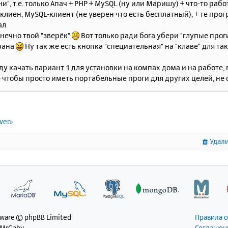
ни", т.е. только Апач + PHP + MySQL (ну или Маришу) + что-то ра
TP-клиен, MySQL-клиент (не уверен что есть бесплатный), + те п
ал
конечно твой "зверёк"
Вот только ради бога убери "глупые про
рана
Ну так же есть кнопка "специательная" на "клаве" для т
ду качать вариант 1 для установки на компах дома и на работе, в
- чтобы просто иметь портабельные проги для других целей, н
ver»
Удали
tware © phpBB Limited
Правила 
 MrGaby
Соглашен