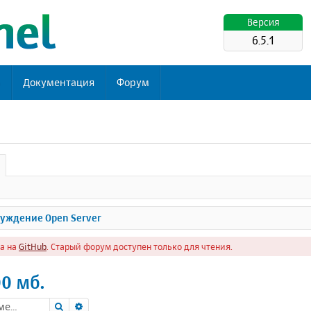
Версия
6.5.1
ь
Документация
Форум
уждение Open Server
а на
GitHub
. Старый форум доступен только для чтения.
00 мб.
Поиск
Расширенный поиск