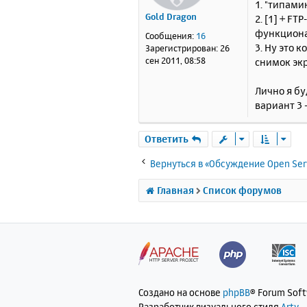
1. "типами
б
Gold Dragon
2. [1] + F
щ
е
функцион
Сообщения:
16
н
3. Ну это 
Зарегистрирован:
26
и
сен 2011, 08:58
снимок эк
е
Лично я бу
вариант 3 
Ответить
Вернуться в «Обсуждение Open Ser
Главная
Список форумов
Создано на основе
phpBB
® Forum Sof
Разработчик визуального стиля
Arty
-