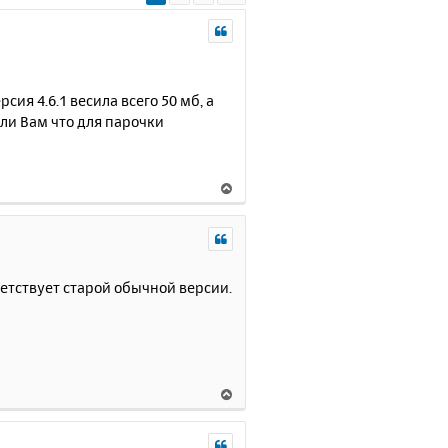
ия 4.6.1 весила всего 50 мб, а
я ли Вам что для парочки
В
е
р
н
у
т
ветствует старой обычной версии.
ь
с
я
к
н
В
а
е
ч
р
а