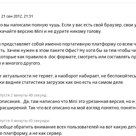
»
21 сен 2012, 21:31
но вы написали полную чушь. Если у вас есть свой браузер, сво
 качайте версию Mini и не дурите никому голову.
я представляет собой именно портативную платформу со всем ч
ать. Зачем нужен в этом пакете Офис? Ну хотя бы за тем чтобы ч
которые как правило в .doc формате, смотреть или составлять 
 и многого другого.
r актуальности не теряет, а наоборот набирает, не беспокойтес
ки виднее статистика загрузок как оно есть на самом деле.
пустя 2 минуты 40 секунд:
описания... Да, там написано что Mini это урезанная версия, но 
- расширений. Так что всё описано на мой взгляд понятно, понятн
пустя 4 минуты 43 секунды:
ообще обратить внимание всех пользователей на вот какую дета
ю платформу, а не как сервер.