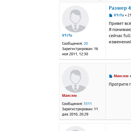
Размер 4.
С
V1rTu
»
21
о
Привет все
о
Я понимаю 
б
сейчас ful
V1rTu
щ
е
изменений
Сообщения:
20
н
Зарегистрирован:
16
и
ноя 2011, 12:30
е
С
Максим
о
Протрите п
о
б
Максим
щ
е
Сообщения:
5511
н
Зарегистрирован:
11
и
дек 2010, 20:29
е