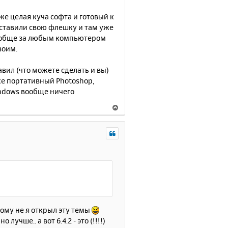
уже целая куча софта и готовый к
 вставили свою флешку и там уже
ообще за любым компьютером
воим.
вил (что можете сделать и вы)
же портативный Photoshop,
Windows вообще ничего
В
е
р
н
у
т
ь
с
я
к
н
этому не я открыл эту темы
а
лучше.. а вот 6.4.2 - это (!!!!)
ч