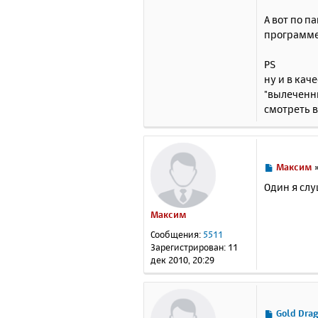
А вот по п
программер
PS
ну и в кач
"вылечен
смотреть в
С
Максим
о
Один я сл
о
б
Максим
щ
е
Сообщения:
5511
н
Зарегистрирован:
11
и
дек 2010, 20:29
е
С
Gold Dra