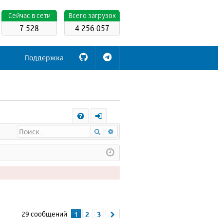
Cейчас в сети
Всего загрузок
7 528
4 256 057
Поддержка
С
Поиск
Расширенный поиск
FA
х
Q
о
д
29 сообщений
1
2
3
След.