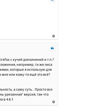
н
л
у
у
т
ь
с
я
к
н
В
а
е
ч
р
а
н
л
у
у
т
irefox с кучей дополнений и т.п.?
ь
иложения, например, та же лиса
с
иями, которые я использую для
я
 мне или кому-то ещё это всё?
к
н
а
ность, а саму суть... Просто все
ч
ень урезанная" версия, так что
а
л
 в 4.6.1
В
у
е