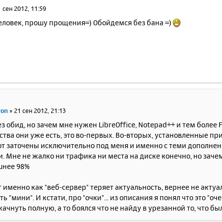
 сен 2012, 11:59
еловек, прошу прощения=) Обойдемся без бана =)
gon
»
21 сен 2012, 21:13
з обид, но зачем мне нужен LibreOffice, Notepad++ и тем более F
тва они уже есть, это во-первых. Во-вторых, установленные пр
от заточены исключительно под меня и именно с теми дополнен
. Мне не жалко ни трафика ни места на диске конечно, но зачем
шнее 98%
 именно как "веб-сервер" теряет актуальность, вернее не актуаль
ь "мини". И кстати, про "очки"... из описания я понял что это "оч
ачнуть полную, а то боялся что не найду в урезанной то, что было