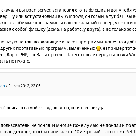
скачали вы Open Server, установил его на флешку, и вот у тебя 
вер. Ну или вот установили вы Windows, он голый, а тут бац, вы
нужные любимые программы и ваш локальный сервер, можно в
аская с собой флешку (дома, на работе, у друга), а не только за с
пользую не только входящие в пакет программы, конечно я доба
 других портативных программ, вылеченных
, например тот 
r, Rapid PHP, TheBat и прочие... Так что после переустановки 
вать не нужно.
gon
»
21 сен 2012, 22:06
 всё описано на мой взгляд понятно, понятнее некуда.
ак пользователь, не понял. И многие тоже думаю не поняли и по 
 твоё детище, но я бы написал что 50метровый - это тот же 6.4.1 но 