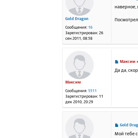
о
наверное,
о
б
Gold Dragon
Посмотрел 
щ
е
Сообщения:
16
н
Зарегистрирован:
26
и
сен 2011, 08:58
е
С
Максим
о
Да да, ско
о
б
Максим
щ
е
Сообщения:
5511
н
Зарегистрирован:
11
и
дек 2010, 20:29
е
С
Gold Dra
о
Мой тебе с
о