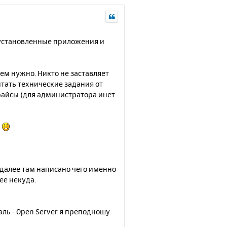
р
н
у
т
и установленные приложения и
ь
с
я
ем нужно. Никто не заставляет
к
итать технические задания от
н
прайсы (для администратора инет-
а
ч
а
л
ь
у
и далее там написано чего именно
ее некуда.
ль - Open Server я преподношу