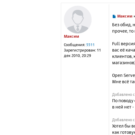
С
Максим
о
Без обид, 
о
прочее, то
б
Максим
щ
е
Full верси
Сообщения:
5511
н
вас её кач
Зарегистрирован:
11
и
дек 2010, 20:29
клиентов, 
е
магазинов)
Open Serve
Мне всё та
Добавлено с
По поводу 
в ней нет 
Добавлено с
Хотел бы в
как готову