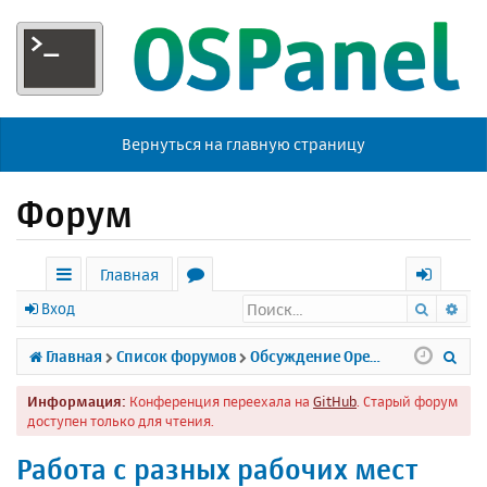
Вернуться на главную страницу
Форум
Главная
Поиск
Ра
с
о
х
Вход
ы
р
о
П
Главная
Список форумов
Обсуждение Open Server
л
у
д
о
Информация:
Конференция переехала на
GitHub
. Старый форум
к
м
и
доступен только для чтения.
и
ы
с
Работа с разных рабочих мест
к