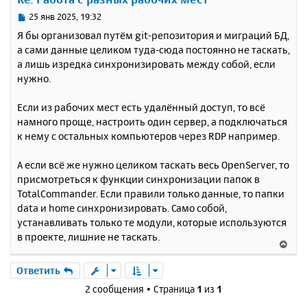
т
ь
С
25 янв 2025, 19:32
с
о
Я бы организовал путём git-репозитория и миграций БД,
о
я
а сами данные целиком туда-сюда постоянно не таскать,
б
к
а лишь изредка синхронизировать между собой, если
щ
н
е
нужно.
а
н
ч
и
а
Если из рабочих мест есть удалённый доступ, то всё
е
л
намного проще, настроить один сервер, а подключаться
у
к нему с остальных компьютеров через RDP например.
А если всё же нужно целиком таскать весь OpenServer, то
присмотреться к функции синхронизации папок в
TotalCommander. Если правили только данные, то папки
data и home синхронизировать. Само собой,
устанавливать только те модули, которые используются
в проекте, лишние не таскать.
В
е
р
Ответить
н
2 сообщения • Страница
1
из
1
у