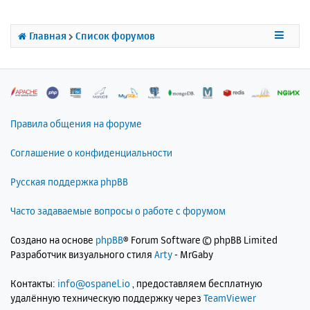
т
ь
с
Главная
Список форумов
я
к
н
а
ч
а
л
Правила общения на форуме
у
Соглашение о конфиденциальности
Русская поддержка phpBB
Часто задаваемые вопросы о работе с форумом
Создано на основе
phpBB
® Forum Software © phpBB Limited
Разработчик визуального стиля
Arty
- MrGaby
Контакты:
info@ospanel.io
, предоставляем бесплатную
удалённую техническую поддержку через
TeamViewer