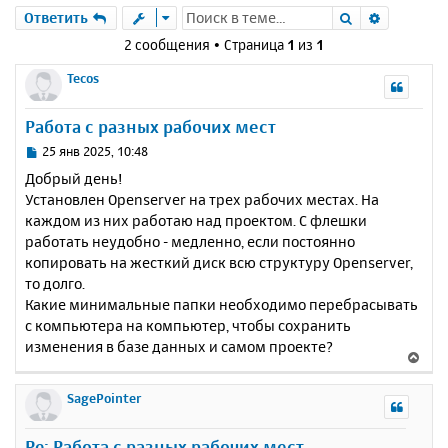
Поиск
Расшире
Ответить
2 сообщения • Страница
1
из
1
Tecos
Работа с разных рабочих мест
С
25 янв 2025, 10:48
о
Добрый день!
о
Установлен Openserver на трех рабочих местах. На
б
каждом из них работаю над проектом. С флешки
щ
е
работать неудобно - медленно, если постоянно
н
копировать на жесткий диск всю структуру Openserver,
и
то долго.
е
Какие минимальные папки необходимо перебрасывать
с компьютера на компьютер, чтобы сохранить
изменения в базе данных и самом проекте?
В
е
р
SagePointer
н
у
Re: Работа с разных рабочих мест