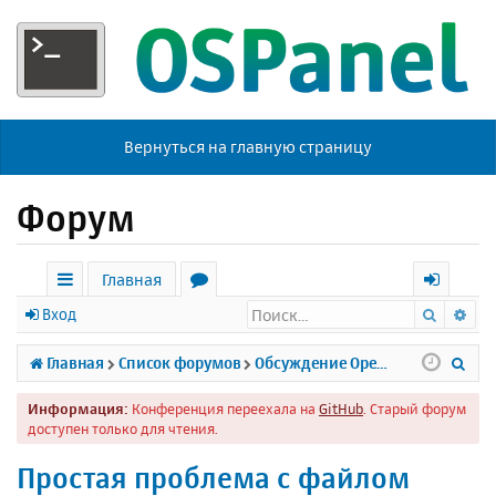
Вернуться на главную страницу
Форум
Главная
Поиск
Ра
с
о
х
Вход
ы
р
о
П
Главная
Список форумов
Обсуждение Open Server
л
у
д
о
Информация:
Конференция переехала на
GitHub
. Старый форум
к
м
и
доступен только для чтения.
и
ы
с
Простая проблема с файлом
к