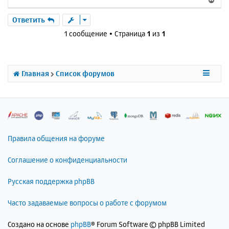
е
р
Ответить
н
1 сообщение • Страница
1
из
1
у
т
ь
с
Главная
Список форумов
я
к
н
а
ч
а
л
Правила общения на форуме
у
Соглашение о конфиденциальности
Русская поддержка phpBB
Часто задаваемые вопросы о работе с форумом
Создано на основе
phpBB
® Forum Software © phpBB Limited