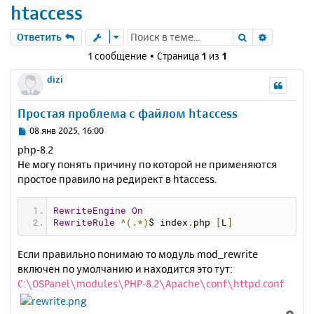
htaccess
Поиск
Расшире
Ответить
1 сообщение • Страница
1
из
1
dizi
Простая проблема с файлом htaccess
С
08 янв 2025, 16:00
о
php-8.2
о
Не могу понять причину по которой не применяются
б
простое правило на редирект в htaccess.
щ
е
н
RewriteEngine
On
и
RewriteRule
^(.*)
$ index
.
php 
[
L
]
е
Если правильно понимаю то модуль mod_rewrite
включен по умолчанию и находится это тут:
C:\OSPanel\modules\PHP-8.2\Apache\conf\httpd.conf
В