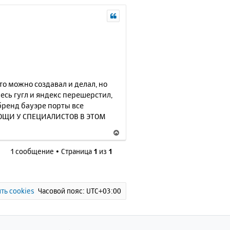
то можно создавал и делал, но
Весь гугл и яндекс перешерстил,
 бренд бауэре порты все
ОМОЩИ У СПЕЦИАЛИСТОВ В ЭТОМ
В
е
1 сообщение • Страница
1
из
1
р
н
у
т
ь
ть cookies
Часовой пояс:
UTC+03:00
с
я
к
н