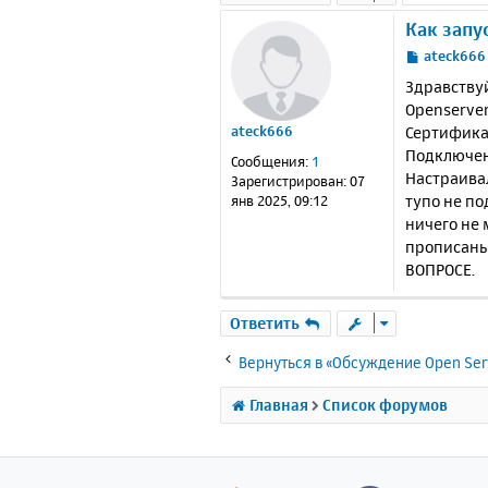
Как запу
С
ateck666
о
Здравствуй
о
Openserver
б
Сертификат
ateck666
щ
е
Подключени
Сообщения:
1
н
Настраивал
Зарегистрирован:
07
и
тупо не по
янв 2025, 09:12
е
ничего не 
прописаны
ВОПРОСЕ.
Ответить
Вернуться в «Обсуждение Open Ser
Главная
Список форумов