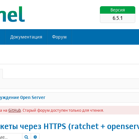
Версия
6.5.1
ь
Документация
Форум
уждение Open Server
а на
GitHub
. Старый форум доступен только для чтения.
кеты через HTTPS (ratchet + openser
Поиск
Расширенный поиск