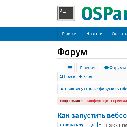
Главная
Новости
Скачат
Форум
Главная
Форумы
с
Поиск
Вход
ы
Главная
Список форумов
Обс
л
Информация:
Конференция переехал
к
и
Как запустить вебсо
Ответить