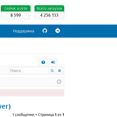
Cейчас в сети
Всего загрузок
8 599
4 256 133
Поддержка
С
Поиск
Расширенный поиск
FA
х
Q
о
д
ver)
1 сообщение • Страница
1
из
1