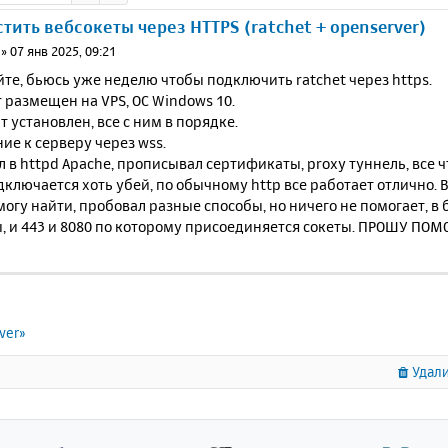
стить вебсокеты через HTTPS (ratchet + openserver)
»
07 янв 2025, 09:21
те, бьюсь уже неделю чтобы подключить ratchet через https.
 размещен на VPS, ОС Windows 10.
 установлен, все с ним в порядке.
е к серверу через wss.
 в httpd Apache, прописывал сертификаты, proxy туннель, все ч
дключается хоть убей, по обычному http все работает отлично. 
могу найти, пробовал разные способы, но ничего не помогает, в
, и 443 и 8080 по которому присоединяется сокеты. ПРОШУ П
ver»
Удали