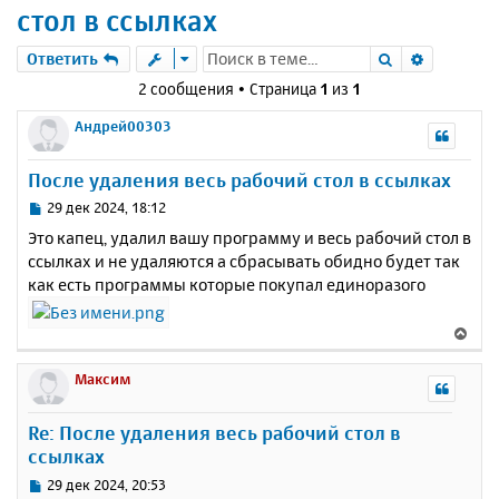
стол в ссылках
Поиск
Расшире
Ответить
2 сообщения • Страница
1
из
1
Андрей00303
После удаления весь рабочий стол в ссылках
С
29 дек 2024, 18:12
о
Это капец, удалил вашу программу и весь рабочий стол в
о
ссылках и не удаляются а сбрасывать обидно будет так
б
как есть программы которые покупал единоразого
щ
е
н
В
и
е
е
р
Максим
н
у
Re: После удаления весь рабочий стол в
т
ссылках
ь
с
С
29 дек 2024, 20:53