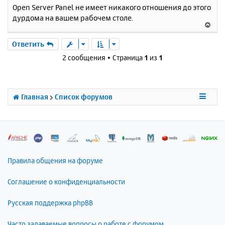
я
о
Open Server Panel не имеет никакого отношения до этого
к
о
дурдома на вашем рабочем столе.
н
б
В
щ
а
е
е
ч
р
Ответить
н
а
н
и
2 сообщения • Страница
1
из
1
л
у
е
у
т
ь
с
Главная
Список форумов
я
к
н
а
ч
а
л
Правила общения на форуме
у
Соглашение о конфиденциальности
Русская поддержка phpBB
Часто задаваемые вопросы о работе с форумом