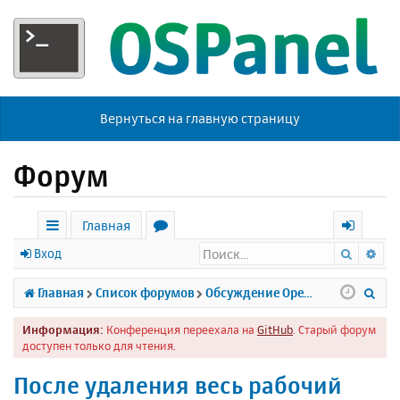
Вернуться на главную страницу
Форум
Главная
Поиск
Ра
с
о
х
Вход
ы
р
о
П
Главная
Список форумов
Обсуждение Open Server
л
у
д
о
Информация:
Конференция переехала на
GitHub
. Старый форум
к
м
и
доступен только для чтения.
и
ы
с
После удаления весь рабочий
к