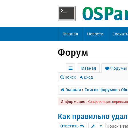
Главная
Новости
Скачат
Форум
Главная
Форумы
с
Поиск
Вход
ы
Главная
Список форумов
Обс
л
Информация:
Конференция переехал
к
и
Как правильно удали
Ответить