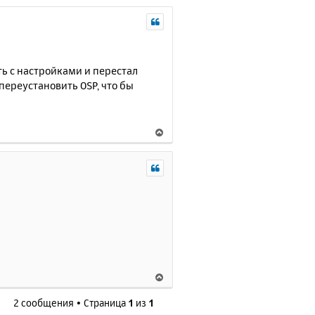
ть с настройками и перестал
 переустановить OSP, что бы
В
е
р
н
у
т
ь
с
я
к
н
В
а
е
ч
2 сообщения • Страница
1
из
1
р
а