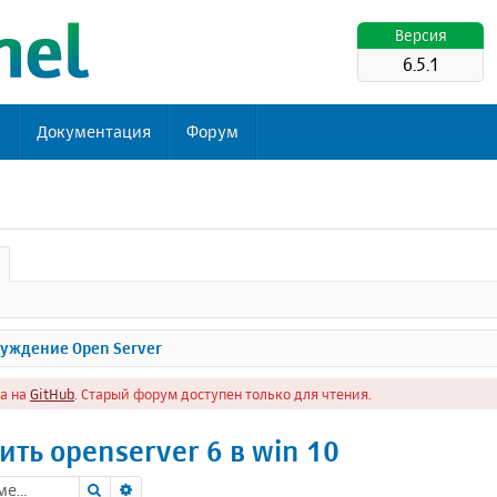
Версия
6.5.1
ь
Документация
Форум
уждение Open Server
а на
GitHub
. Старый форум доступен только для чтения.
ть openserver 6 в win 10
Поиск
Расширенный поиск