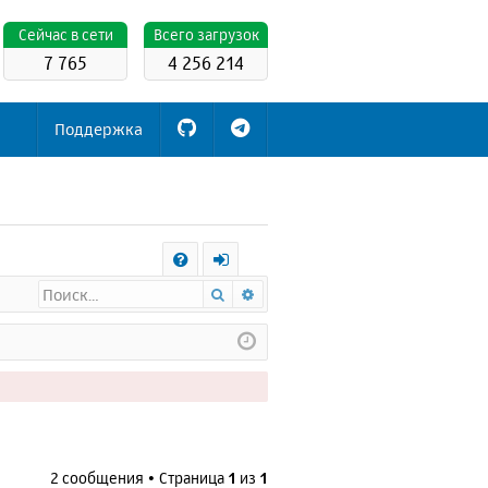
Cейчас в сети
Всего загрузок
7 765
4 256 214
Поддержка
С
Поиск
Расширенный поиск
FA
х
Q
о
д
2 сообщения • Страница
1
из
1