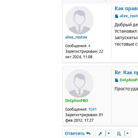
Как прав
С
alex_rost
о
Добрый де
о
Установил 
б
запускатьс
alex_rostov
щ
е
тестовые с
Сообщения:
4
н
Зарегистрирован:
22
и
окт 2024, 11:08
е
Re: Как 
С
DelphinP
о
Просто уд
о
б
DelphinPRO
щ
е
Сообщения:
1041
н
Зарегистрирован:
01
и
фев 2012, 17:27
е
Ответить