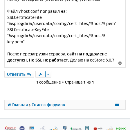
Файл vhost conf поправил на:
SSLCertificateFile
"%sprogdir%/userdata/config/cert_files/%host%.pem"
SSLCertificateKeyFile
"%sprogdir%/userdata/config/cert_files/%host%-
key.pem"
После перезагрузки сервера,
сайт на поддомене
доступен, Но SSL не работает.
Делаю на ocStore 3.0.7
В
е
р
Ответить
н
1 сообщение • Страница
1
из
1
у
т
ь
с
Главная
Список форумов
я
к
н
а
ч