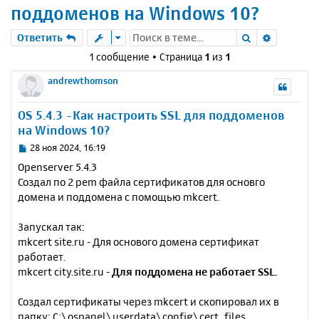
поддоменов на Windows 10?
Поиск
Расшире
Ответить
1 сообщение • Страница
1
из
1
andrewthomson
OS 5.4.3 -Как настроить SSL для поддоменов
на Windows 10?
С
28 ноя 2024, 16:19
о
Openserver 5.4.3
о
Создал по 2 pem файла сертификатов для основго
б
домена и поддомена с помощью mkcert.
щ
е
н
Запускал так:
и
mkcert site.ru - Для основого домена сертификат
е
работает.
mkcert city.site.ru -
Для поддомена не работает SSL.
Создал сертификаты через mkcert и скопировал их в
папку: C:\ospanel\userdata\config\cert_files