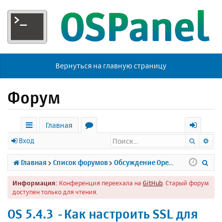
Вернуться на главную страницу
Форум
Главная
Поиск
Ра
с
о
х
Вход
ы
р
о
П
Главная
Список форумов
Обсуждение Open Server
л
у
д
о
Информация:
Конференция переехала на
GitHub
. Старый форум
к
м
и
доступен только для чтения.
и
ы
с
OS 5.4.3 -Как настроить SSL для
к