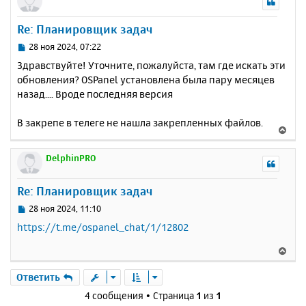
ч
н
и
а
у
е
Re: Планировщик задач
л
т
у
ь
С
28 ноя 2024, 07:22
с
о
Здравствуйте! Уточните, пожалуйста, там где искать эти
о
я
обновления? OSPanel установлена была пару месяцев
б
к
назад.... Вроде последняя версия
щ
н
е
а
н
В закрепе в телеге не нашла закрепленных файлов.
ч
В
и
а
е
е
л
р
DelphinPRO
у
н
у
Re: Планировщик задач
т
ь
С
28 ноя 2024, 11:10
с
о
https://t.me/ospanel_chat/1/12802
о
я
б
к
В
щ
н
е
е
а
р
Ответить
н
ч
н
и
4 сообщения • Страница
1
из
1
а
у
е