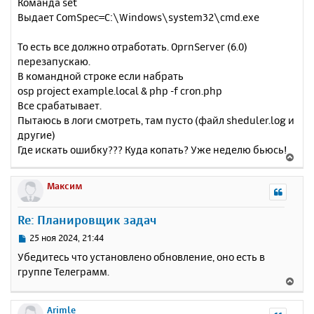
Команда set
Выдает ComSpec=C:\Windows\system32\cmd.exe
То есть все должно отработать. OprnServer (6.0)
перезапускаю.
В командной строке если набрать
osp project example.local & php -f cron.php
Все срабатывает.
Пытаюсь в логи смотреть, там пусто (файл sheduler.log и
другие)
Где искать ошибку??? Куда копать? Уже неделю бьюсь!
В
е
р
Максим
н
у
Re: Планировщик задач
т
ь
С
25 ноя 2024, 21:44
с
о
Убедитесь что установлено обновление, оно есть в
о
я
группе Телеграмм.
б
к
В
щ
н
е
е
а
р
Arimle
н