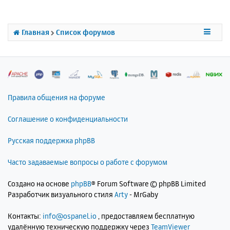
л
т
у
ь
с
Главная
Список форумов
я
к
н
а
ч
а
л
Правила общения на форуме
у
Соглашение о конфиденциальности
Русская поддержка phpBB
Часто задаваемые вопросы о работе с форумом
Создано на основе
phpBB
® Forum Software © phpBB Limited
Разработчик визуального стиля
Arty
- MrGaby
Контакты:
info@ospanel.io
, предоставляем бесплатную
удалённую техническую поддержку через
TeamViewer