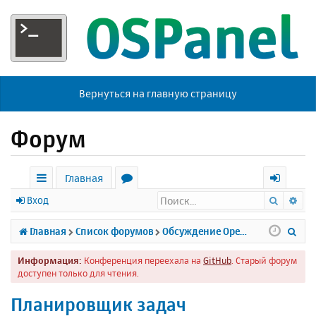
Вернуться на главную страницу
Форум
Главная
Поиск
Ра
с
о
х
Вход
ы
р
о
П
Главная
Список форумов
Обсуждение Open Server
л
у
д
о
Информация:
Конференция переехала на
GitHub
. Старый форум
к
м
и
доступен только для чтения.
и
ы
с
Планировщик задач
к