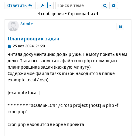
Поиск
Расшире
Ответить
4 сообщения • Страница
1
из
1
Arimle
Планировщик задач
С
25 ноя 2024, 21:29
о
Читала документацию до дыр уже. Не могу понять в чем
о
дело. Пытаюсь запустить файл cron.php с помощью
б
планировщика задач (каждую минуту)
щ
е
Содержимое файла tasks.ini (он находится в папке
н
example.local/.osp)
и
е
[example.local]
* * * * * * * "%COMSPEC%" /c "osp project {host} & php -f
cron.php"
cron.php находится в корне проекта