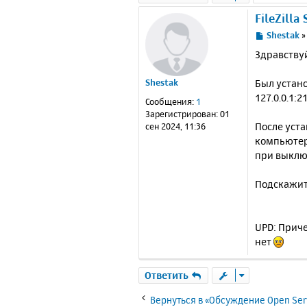
FileZilla
С
Shestak
о
Здравству
о
б
Был устано
Shestak
щ
е
127.0.0.1:
Сообщения:
1
н
Зарегистрирован:
01
и
После уста
сен 2024, 11:36
е
компьютеро
при выклю
Подскажит
UPD: Приче
нет
Ответить
Вернуться в «Обсуждение Open Ser