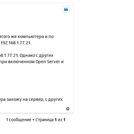
 этого же компьютера и по
192.168.1.77:21.
8.1.77:21. Однако с других
 при включенном Open Server и
ра захожу на сервер, с других
В
е
1 сообщение • Страница
1
из
1
р
н
у