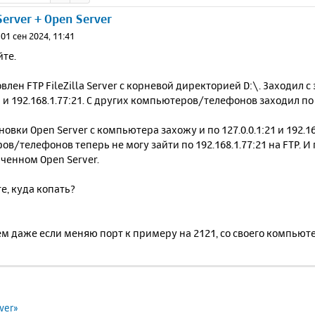
 Server + Open Server
»
01 сен 2024, 11:41
йте.
влен FTP FileZilla Server с корневой директорией D:\. Заходил с
21 и 192.168.1.77:21. С других компьютеров/телефонов заходил по 
новки Open Server с компьютера захожу и по 127.0.0.1:21 и 192.16
в/телефонов теперь не могу зайти по 192.168.1.77:21 на FTP. И
ченном Open Server.
е, куда копать?
м даже если меняю порт к примеру на 2121, со своего компьюте
ver»