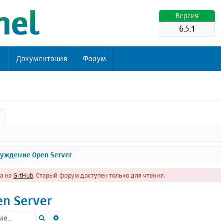
Версия
6.5.1
ь
Документация
Форум
уждение Open Server
а на
GitHub
. Старый форум доступен только для чтения.
pen Server
Поиск
Расширенный поиск