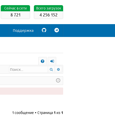
Cейчас в сети
Всего загрузок
8 721
4 256 152
Поддержка
С
Поиск
Расширенный поиск
FA
х
Q
о
д
1 сообщение • Страница
1
из
1