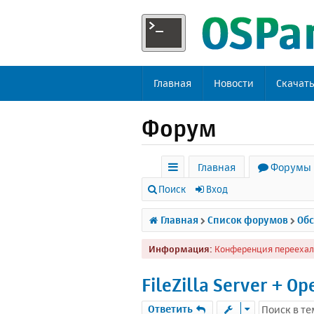
Главная
Новости
Скачат
Форум
Главная
Форумы
с
Поиск
Вход
ы
Главная
Список форумов
Обс
л
Информация:
Конференция переехал
к
и
FileZilla Server + O
Ответить