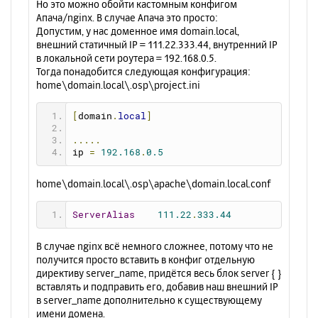
Но это можно обойти кастомным конфигом
Апача/nginx. В случае Апача это просто:
Допустим, у нас доменное имя domain.local,
внешний статичный IP = 111.22.333.44, внутренний IP
в локальной сети роутера = 192.168.0.5.
Тогда понадобится следующая конфигурация:
home\domain.local\.osp\project.ini
[
domain
.
local
]
.....
ip 
=
192.168
.
0.5
home\domain.local\.osp\apache\domain.local.conf
ServerAlias
111.22
.
333.44
В случае nginx всё немного сложнее, потому что не
получится просто вставить в конфиг отдельную
директиву server_name, придётся весь блок server { }
вставлять и подправить его, добавив наш внешний IP
в server_name дополнительно к существующему
имени домена.