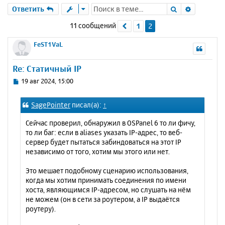
Поиск
Расшире
Ответить
11 сообщений
1
2
Пред.
FeST1VaL
Re: Статичный IP
С
19 авг 2024, 15:00
о
о
SagePointer
писал(а):
↑
б
щ
Сейчас проверил, обнаружил в OSPanel 6 то ли фичу,
е
то ли баг: если в aliases указать IP-адрес, то веб-
н
сервер будет пытаться забиндоваться на этот IP
и
независимо от того, хотим мы этого или нет.
е
Это мешает подобному сценарию использования,
когда мы хотим принимать соединения по имени
хоста, являющимся IP-адресом, но слушать на нём
не можем (он в сети за роутером, а IP выдаётся
роутеру).