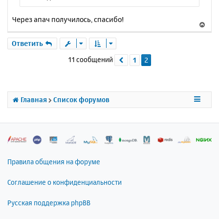
Через апач получилось, спасибо!
В
е
р
Ответить
н
11 сообщений
1
2
Пред.
у
т
ь
с
я
Главная
Список форумов
к
н
а
ч
а
л
Правила общения на форуме
у
Соглашение о конфиденциальности
Русская поддержка phpBB