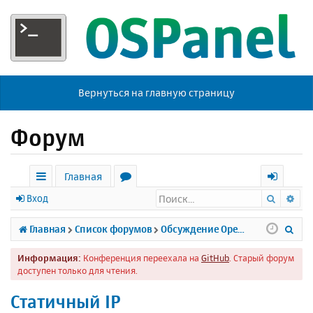
Вернуться на главную страницу
Форум
Главная
Поиск
Ра
с
о
х
Вход
ы
р
о
П
Главная
Список форумов
Обсуждение Open Server
л
у
д
о
Информация:
Конференция переехала на
GitHub
. Старый форум
к
м
и
доступен только для чтения.
и
ы
с
Статичный IP
к