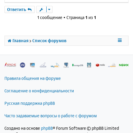
е
р
Ответить
н
1 сообщение • Страница
1
из
1
у
т
ь
с
Главная
Список форумов
я
к
н
а
ч
а
л
Правила общения на форуме
у
Соглашение о конфиденциальности
Русская поддержка phpBB
Часто задаваемые вопросы о работе с форумом
Создано на основе
phpBB
® Forum Software © phpBB Limited