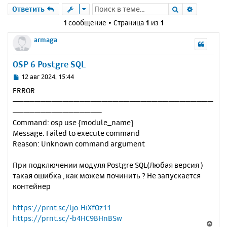
Поиск
Расшире
Ответить
1 сообщение • Страница
1
из
1
armaga
OSP 6 Postgre SQL
С
12 авг 2024, 15:44
о
ERROR
о
────────────────────────────────────
б
────────────────
щ
е
Command: osp use {module_name}
н
Message: Failed to execute command
и
Reason: Unknown command argument
е
При подключении модуля Postgre SQL(Любая версия )
такая ошибка , как можем починить ? Не запускается
контейнер
https://prnt.sc/ljo-HiXfOz11
https://prnt.sc/-b4HC9BHnBSw
В