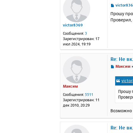
С
victor83
о
Прошу прощ
о
Проверил, 
б
victor8369
щ
е
Сообщения:
3
н
Зарегистрирован:
17
и
июл 2024, 19:19
е
Re: Не в
С
Максим
о
о
victo
б
Максим
щ
Прошу п
е
Сообщения:
5511
Провери
н
Зарегистрирован:
11
и
дек 2010, 20:29
е
Возможно в
Re: Не в