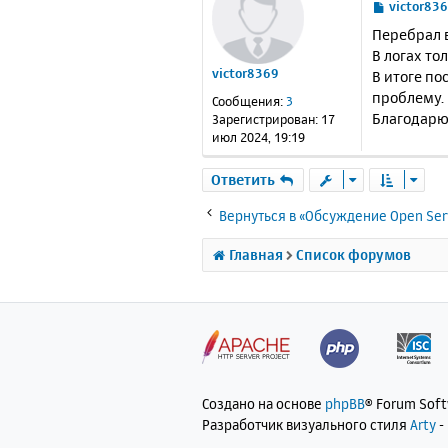
С
victor83
о
Перебрал 
о
В логах т
б
victor8369
В итоге п
щ
е
проблему.
Сообщения:
3
н
Благодарю
Зарегистрирован:
17
и
июл 2024, 19:19
е
Ответить
Вернуться в «Обсуждение Open Ser
Главная
Список форумов
Создано на основе
phpBB
® Forum Sof
Разработчик визуального стиля
Arty
-