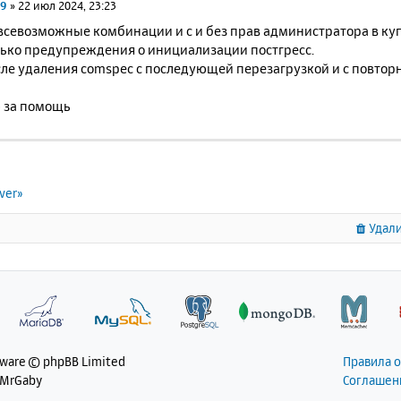
69
»
22 июл 2024, 23:23
всевозможные комбинации и с и без прав администратора в куп
олько предупреждения о инициализации постгресс.
осле удаления comspec с последующей перезагрузкой и с повто
 за помощь
ver»
Удали
tware © phpBB Limited
Правила 
 MrGaby
Соглашен