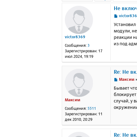
Не вклю
С
victor83
о
Установил 
о
модули, не
б
реакции на
victor8369
щ
е
из под адм
Сообщения:
3
н
Зарегистрирован:
17
и
июл 2024, 19:19
е
Re: Не в
С
Максим
о
Бывает что
о
блокирует 
б
Максим
случай, у 
щ
е
окружении
Сообщения:
5511
н
Зарегистрирован:
11
и
дек 2010, 20:29
е
Re: Не в