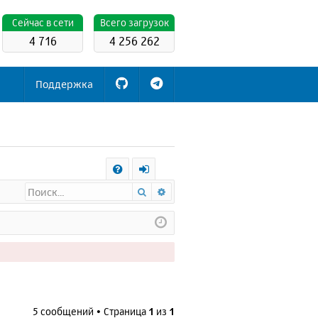
Cейчас в сети
Всего загрузок
4 716
4 256 262
Поддержка
С
Поиск
Расширенный поиск
FA
х
Q
о
д
5 сообщений • Страница
1
из
1