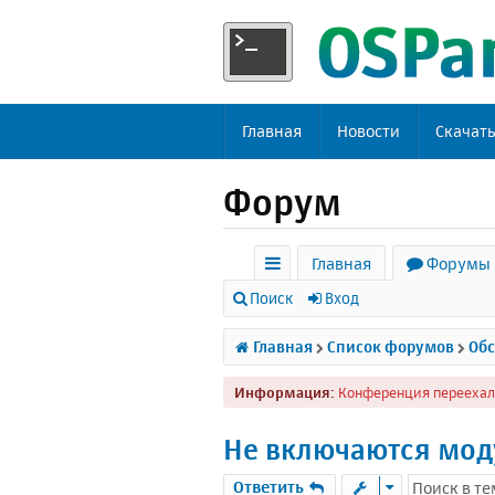
Главная
Новости
Скачат
Форум
Главная
Форумы
с
Поиск
Вход
ы
Главная
Список форумов
Обс
л
Информация:
Конференция переехал
к
и
Не включаются мод
Ответить