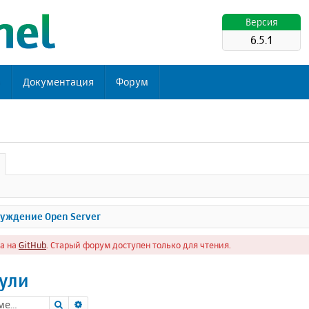
Версия
6.5.1
ь
Документация
Форум
уждение Open Server
а на
GitHub
. Старый форум доступен только для чтения.
ули
Поиск
Расширенный поиск