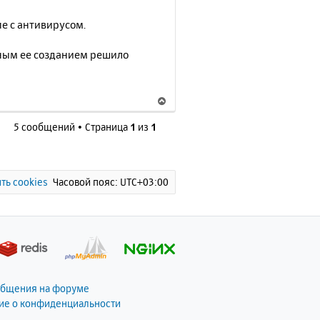
у
т
е с антивирусом.
ь
с
рным ее созданием решило
я
к
н
В
а
е
ч
5 сообщений • Страница
1
из
1
р
а
н
л
у
у
т
ь
ть cookies
Часовой пояс:
UTC+03:00
с
я
к
н
а
ч
а
общения на форуме
л
ие о конфиденциальности
у