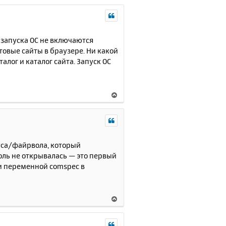
 запуска ОС не включаются
товые сайты в браузере. Ни какой
лог и каталог сайта. Запуск ОС
В
е
р
н
у
т
руса/файрвола, который
ь
соль не открывалась — это первый
с
 и переменной comspec в
я
к
н
В
а
е
ч
р
а