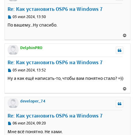
postgre 
9.6
у
Re: Как установить OSP6 на Windows 7
postgre 
10
т
rabbit 
3.13
ь
С
05 июл 2024, 13:50
redis 
3.0
с
о
По вашему...Ну спасибо.
redis 
3.2
о
я
redis 
4.0
б
к
В
redis 
5.0
щ
н
redis 
7.0
е
е
а
redis 
7.2
р
DelphinPRO
н
ч
unbound
н
и
а
у
е
Re: Как установить OSP6 на Windows 7
л
т
у
ь
С
05 июл 2024, 13:52
с
о
Ну а как ещё написать-то, чтобы вам понятно стало? =))
о
я
б
к
В
щ
н
е
е
а
р
developer_74
н
ч
н
и
а
у
е
Re: Как установить OSP6 на Windows 7
л
т
у
ь
С
06 июл 2024, 09:20
с
о
Мне всё понятно. Не хами.
о
я