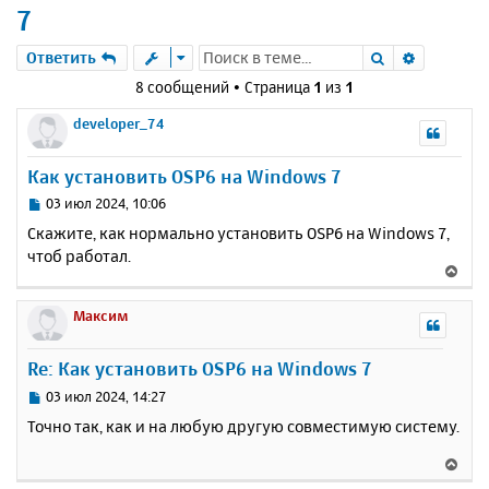
7
Поиск
Расшире
Ответить
8 сообщений • Страница
1
из
1
developer_74
Как установить OSP6 на Windows 7
С
03 июл 2024, 10:06
о
Скажите, как нормально установить OSP6 на Windows 7,
о
чтоб работал.
б
В
щ
е
е
р
Максим
н
н
и
у
е
Re: Как установить OSP6 на Windows 7
т
ь
С
03 июл 2024, 14:27
с
о
Точно так, как и на любую другую совместимую систему.
о
я
б
к
В
щ
н
е