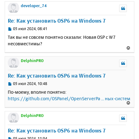
е
а
р
developer_74
н
ч
н
и
а
у
е
Re: Как установить OSP6 на Windows 7
л
т
у
ь
С
05 июл 2024, 08:41
с
о
Так вы не совсем понятно сказали: Новая OSP с W7
о
я
несовместимы?
б
к
В
щ
н
е
е
а
р
DelphinPRO
н
ч
н
и
а
у
е
Re: Как установить OSP6 на Windows 7
л
т
у
ь
С
05 июл 2024, 10:48
с
о
По-моему, вполне понятно:
о
я
https://github.com/OSPanel/OpenServerPa ... ных-систем
б
к
В
щ
н
е
е
а
р
DelphinPRO
н
ч
н
и
а
у
е
Re: Как установить OSP6 на Windows 7
л
т
у
ь
С
05 июл 2024, 11:04