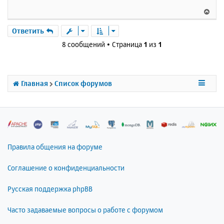
б
к
В
щ
н
е
е
а
р
Ответить
н
ч
н
и
8 сообщений • Страница
1
из
1
а
у
е
л
т
у
ь
с
Главная
Список форумов
я
к
н
а
ч
а
л
Правила общения на форуме
у
Соглашение о конфиденциальности
Русская поддержка phpBB
Часто задаваемые вопросы о работе с форумом