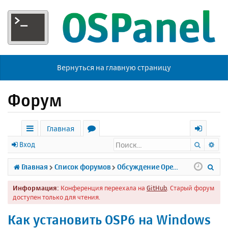
Вернуться на главную страницу
Форум
Главная
Поиск
Ра
с
о
х
Вход
ы
р
о
П
Главная
Список форумов
Обсуждение Open Server
л
у
д
о
Информация:
Конференция переехала на
GitHub
. Старый форум
к
м
и
доступен только для чтения.
и
ы
с
Как установить OSP6 на Windows
к