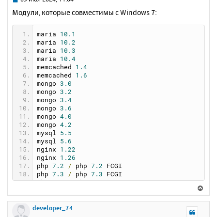
с
о
Модули, которые совместимы с Windows 7:
о
я
б
к
щ
maria 
10.1
н
е
maria 
10.2
а
н
maria 
10.3
ч
maria 
10.4
и
а
memcached 
1.4
е
л
memcached 
1.6
у
mongo 
3.0
mongo 
3.2
mongo 
3.4
mongo 
3.6
mongo 
4.0
mongo 
4.2
mysql 
5.5
mysql 
5.6
nginx 
1.22
nginx 
1.26
php 
7.2
/
 php 
7.2
 FCGI
php 
7.3
/
 php 
7.3
 FCGI
php 
7.4
/
 php 
7.4
 FCGI
В
php 
8.0
/
 php 
8.0
 FCGI
е
php 
8.1
/
 php 
8.1
 FCGI
р
php 
8.2
/
 php 
8.2
 FCGI
developer_74
н
postgre 
9.5