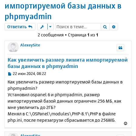
импортируемой базы данных в
phpmyadmin
Поиск
Расшире
Ответить
2 сообщения • Страница
1
из
1
AlexeySite
Как увеличить размер лимита импортируемой
базы данных в phpmyadmin
С
22 июн 2024, 08:22
о
Как увеличить размер импортируемой базы данных в
о
phpmyadmin?
б
Установил ospanel 6 и phpmyadmin, размер
щ
е
импортируемой базой данных ограничен 256 МБ, как
н
мне увеличить до 2ГБ?
и
Менял в C:\OSPanel\modules\PHP-8.1\PHP в файле
е
php.ini, после перезагрузи сбрасывается до 256МБ.
В
е
р
AlexeySite