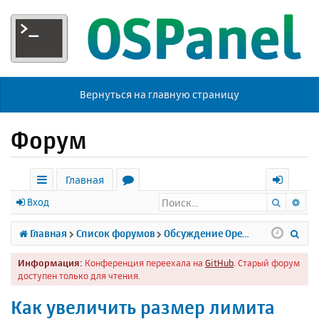
Вернуться на главную страницу
Форум
Главная
Поиск
Ра
с
о
х
Вход
ы
р
о
П
Главная
Список форумов
Обсуждение Open Server
л
у
д
о
Информация:
Конференция переехала на
GitHub
. Старый форум
к
м
и
доступен только для чтения.
и
ы
с
Как увеличить размер лимита
к