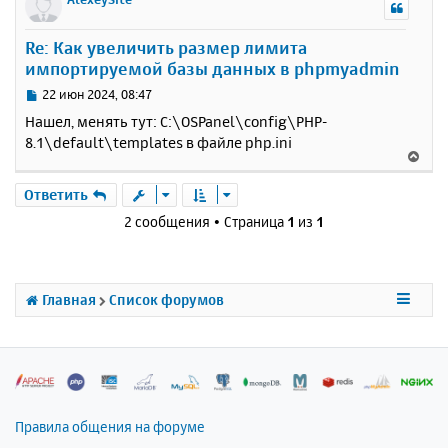
н
у
Re: Как увеличить размер лимита
т
импортируемой базы данных в phpmyadmin
ь
с
С
22 июн 2024, 08:47
я
о
Нашел, менять тут: C:\OSPanel\config\PHP-
к
о
8.1\default\templates в файле php.ini
н
б
В
щ
а
е
е
ч
р
Ответить
н
а
н
и
2 сообщения • Страница
1
из
1
л
у
е
у
т
ь
с
Главная
Список форумов
я
к
н
а
ч
а
л
Правила общения на форуме
у