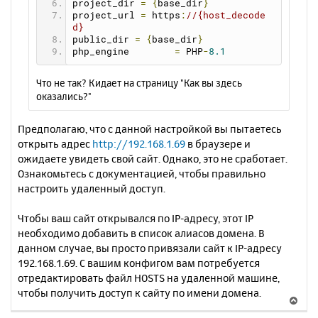
project_dir 
=
{
base_dir
}
project_url 
=
 https
:
//{host_decode
d}
public_dir 
=
{
base_dir
}
php_engine        
=
 PHP
-
8.1
Что не так? Кидает на страницу "Как вы здесь
оказались?"
Предполагаю, что с данной настройкой вы пытаетесь
открыть адрес
http://192.168.1.69
в браузере и
ожидаете увидеть свой сайт. Однако, это не сработает.
Ознакомьтесь с документацией, чтобы правильно
настроить удаленный доступ.
Чтобы ваш сайт открывался по IP-адресу, этот IP
необходимо добавить в список алиасов домена. В
данном случае, вы просто привязали сайт к IP-адресу
192.168.1.69. С вашим конфигом вам потребуется
отредактировать файл HOSTS на удаленной машине,
чтобы получить доступ к сайту по имени домена.
В
е