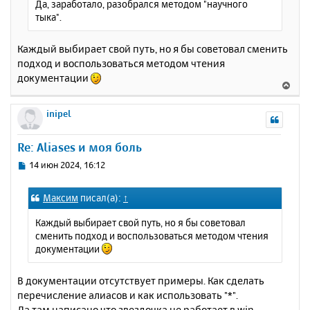
Да, заработало, разобрался методом "научного
тыка".
Каждый выбирает свой путь, но я бы советовал сменить
подход и воспользоваться методом чтения
документации
В
е
р
inipel
н
у
Re: Aliases и моя боль
т
ь
С
14 июн 2024, 16:12
с
о
о
я
Максим
писал(а):
↑
б
к
щ
н
Каждый выбирает свой путь, но я бы советовал
е
а
сменить подход и воспользоваться методом чтения
н
ч
документации
и
а
е
л
В документации отсутствует примеры. Как сделать
у
перечисление алиасов и как использовать "*".
Да там написано что звездочка не работает в win.