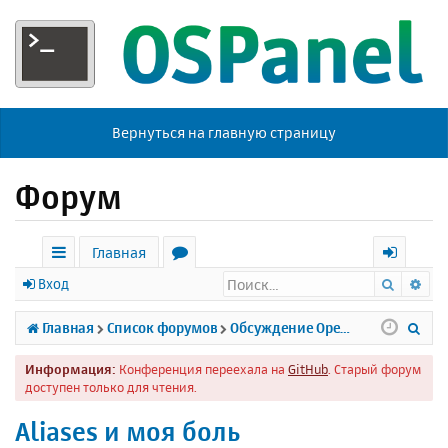
Вернуться на главную страницу
Форум
Главная
Поиск
Ра
с
о
х
Вход
ы
р
о
П
Главная
Список форумов
Обсуждение Open Server
л
у
д
о
Информация:
Конференция переехала на
GitHub
. Старый форум
к
м
и
доступен только для чтения.
и
ы
с
Aliases и моя боль
к