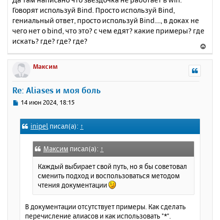
Говорят используй Bind. Просто используй Bind,
гениальный ответ, просто используй Bind...., в доках не
чего нет о bind, что это? с чем едят? какие примеры? где
искать? где? где? где?
В
е
р
Максим
н
у
Re: Aliases и моя боль
т
ь
С
14 июн 2024, 18:15
с
о
о
я
inipel
писал(а):
↑
б
к
щ
н
е
а
Максим
писал(а):
↑
н
ч
и
Каждый выбирает свой путь, но я бы советовал
а
е
сменить подход и воспользоваться методом
л
чтения документации
у
В документации отсутствует примеры. Как сделать
перечисление алиасов и как использовать "*".