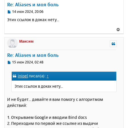
у
Re: Aliases и моя боль
т
ь
С
14 июн 2024, 20:06
с
о
Этих ссылок в доках нету...
о
я
б
к
В
щ
н
е
е
а
р
Максим
н
ч
н
и
а
у
е
Re: Aliases и моя боль
л
т
у
ь
С
15 июн 2024, 02:48
с
о
о
я
inipel
писал(а):
↑
б
к
щ
н
Этих ссылок в доках нету...
е
а
н
ч
и
И не будет... давайте я вам помогу с алгоритмом
а
е
действий:
л
у
1. Открываем Google и вводим Bind docs
2. Переходим по первой же ссылке из выдачи