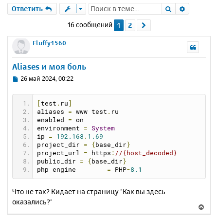
Поиск
Расшире
Ответить
16 сообщений
1
2
След.
Fluffy1560
Aliases и моя боль
С
26 май 2024, 00:22
о
о
[
test
.
ru
]
б
aliases 
=
 www test
.
ru
щ
enabled 
=
 on
е
environment 
=
System
н
ip 
=
192.168
.
1.69
и
project_dir 
=
{
base_dir
}
е
project_url 
=
 https
:
//{host_decoded}
public_dir 
=
{
base_dir
}
php_engine        
=
 PHP
-
8.1
Что не так? Кидает на страницу "Как вы здесь
оказались?"
В
е