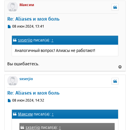
р
Максим
н
у
Re: Aliases и моя боль
т
ь
С
08 июн 2024, 13:41
с
о
о
я
sxserjio
писал(а):
↑
б
к
щ
н
Аналогичный вопрос! Алиасы не работают!
е
а
н
ч
и
Вы ошибаетесь.
а
В
е
л
е
у
р
sxserjio
н
у
Re: Aliases и моя боль
т
ь
С
08 июн 2024, 14:32
с
о
о
я
Максим
писал(а):
↑
б
к
щ
н
е
а
sxserjio
писал(а):
↑