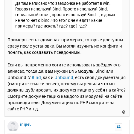
Да там написано что звездочка не работает в win.
Говорят используй Bind. Просто используй Bind,
гениальный ответ, просто используй Bind...., в доках
не чего нет о bind, что это? с чем едят? какие
примеры? где искать? где? где? где?
Примеры есть в доменах-примерах, которые доступны
сразу после установки. Вы могли изучить их конфиги и
понять, как создавать псевдонимы.
Если вы непременно хотите использовать звёздочку в
алиасах, тогда да, вам нужен DNS модуль: Bind или
Unbound. У
Bind
, как и
Unbound
, есть своя документация
(смотрите ссылки левее), почему вы решили что мы
должны дублировать их документацию у себя на сайте?
Смотрите документацию каждого из модулей на сайте
производителя. Документацию по PHP смотрите на
сайте PHP и т.д.
В
е
р
inipel
н