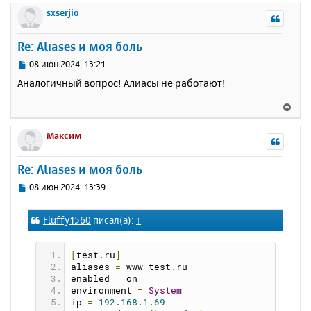
р
sxserjio
н
у
Re: Aliases и моя боль
т
ь
С
08 июн 2024, 13:21
с
о
Аналогичный вопрос! Алиасы не работают!
о
я
б
к
В
щ
н
е
е
а
р
Максим
н
ч
н
и
а
у
е
Re: Aliases и моя боль
л
т
у
ь
С
08 июн 2024, 13:39
с
о
о
я
Fluffy1560
писал(а):
↑
б
к
щ
н
е
а
[
test
.
ru
]
н
ч
aliases 
=
 www test
.
ru
и
а
enabled 
=
 on
е
л
environment 
=
System
ip 
=
192.168
.
1.69
у