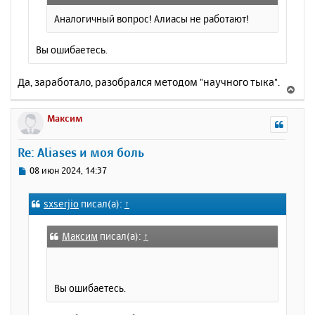
н
ч
и
Аналогичный вопрос! Алиасы не работают!
а
е
л
у
Вы ошибаетесь.
Да, заработало, разобрался методом "научного тыка".
В
е
р
Максим
н
у
Re: Aliases и моя боль
т
ь
С
08 июн 2024, 14:37
с
о
о
я
sxserjio
писал(а):
↑
б
к
щ
н
е
а
Максим
писал(а):
↑
н
ч
и
а
е
л
Вы ошибаетесь.
у