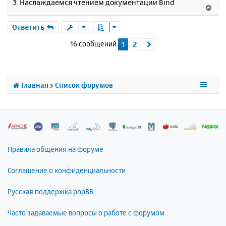
3. Наслаждаемся чтением документации Bind
В
е
р
Ответить
н
16 сообщений
1
2
След.
у
т
ь
с
я
Главная
Список форумов
к
н
а
ч
а
л
Правила общения на форуме
у
Соглашение о конфиденциальности
Русская поддержка phpBB
Часто задаваемые вопросы о работе с форумом