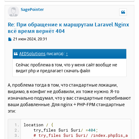
е
р
SagePointer
н
у
Re: При обращение к маршрутам Laravel Nginx
т
всё время вернёт 404
ь
с
С
21 июн 2024, 20:31
я
о
к
о
AEDSolutions
писал(а):
↑
н
б
щ
а
Сейчас проблема в том, что у меня сайт вообще не
е
ч
видит php и предлагает скачать файл
н
а
и
л
е
А, проблема тогда в том, что стандартные локации,
у
видимо, в конфиг не добавили, их тоже нужно. Я-то
изначально подумал, что у вас стандартные перебивают
ваши добавленные. Для nginx + PHP-FPM стандартные
эти:
location 
/
{
    try_files $uri $uri
/
=
404
;
# try_files $uri $uri/ /index.php$is_a