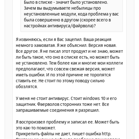
Было в списке - значит было установлено.
Зачем вы выдумываете небылицы про
неустановленные модули, кода проблема у вас
была совершенно в другом (скорее всего в
настройках антивируса/файрвола)?
Я извиняюсь, если я Вас зацепил. Ваша реакция
немного хамоватая. Я же объяснил. Версия новая.
Все другое. Я не писал этот продукт и не знаю, может
ли быть такое, что оно в списке есть, но может быть
не установлено. Тем более как и многие мои коллеги
предполагают, что совсем свежая версия, может
иметь ошибки. И по этой причине не торопятся
ставить ее. Не стоит по этому поводу сильно
обозлятся.
У меня не стоит антивирус. Стоит windows 10 и его
защитник. Фаерволов сторонних тоже нет. Все
запрашиваемые соединения я разрешил.
Я воспроизвел проблему и записал ее. Может быть
это как-то поможет.
Прикрепить файлы не дает, пишет ошибка http.