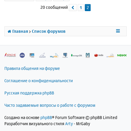
н
20 сообщений
1
2
Пред.
у
т
ь
с
я
Главная
Список форумов
к
н
а
ч
а
л
Правила общения на форуме
у
Соглашение о конфиденциальности
Русская поддержка phpBB
Часто задаваемые вопросы о работе с форумом
Создано на основе
phpBB
® Forum Software © phpBB Limited
Разработчик визуального стиля
Arty
- MrGaby