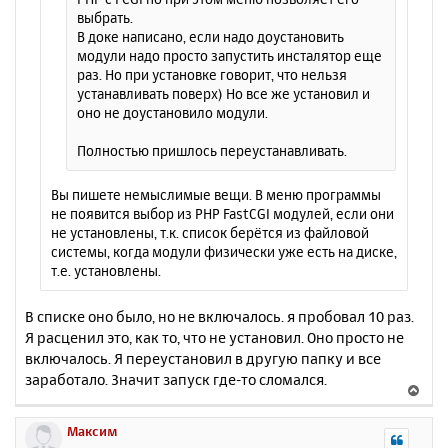
выбрать.
В доке написано, если надо доустановить
модули надо просто запустить инсталятор еще
раз. Но при установке говорит, что нельзя
устанавливать поверх) Но все же установил и
оно не доустановило модули.
Полностью пришлось переустанавливать.
Вы пишете немыслимые вещи. В меню программы
не появится выбор из PHP FastCGI модулей, если они
не установлены, т.к. список берётся из файловой
системы, когда модули физически уже есть на диске,
т.е. установлены.
В списке оно было, но не включалось. я пробовал 10 раз.
Я расценил это, как то, что не установил. Оно просто не
включалось. Я переустановил в другую папку и все
заработало. Значит запуск где-то сломался.
В
е
р
Максим
н