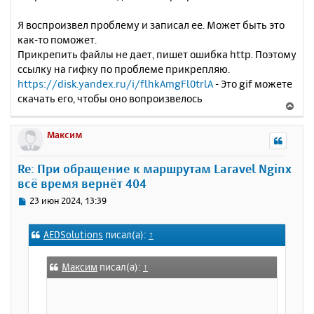
Я воспроизвел проблему и записал ее. Может быть это
как-то поможет.
Прикрепить файлы не дает, пишет ошибка http. Поэтому
ссылку на гифку по проблеме прикрепляю.
https://disk.yandex.ru/i/flhkAmgFl0trlA
- Это gif можете
скачать его, чтобы оно вопроизвелось
В
е
р
Максим
н
у
Re: При обращение к маршрутам Laravel Nginx
т
всё время вернёт 404
ь
с
С
23 июн 2024, 13:39
я
о
к
о
AEDSolutions
писал(а):
↑
н
б
щ
а
е
ч
Максим
писал(а):
↑
н
а
и
л
е
у