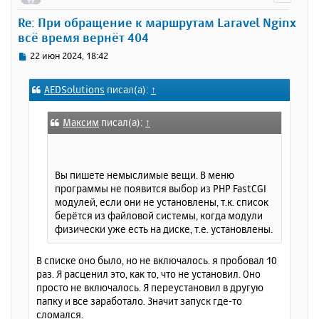
у
Re: При обращение к маршрутам Laravel Nginx
т
всё время вернёт 404
ь
с
С
22 июн 2024, 18:42
я
о
к
о
AEDSolutions
писал(а):
↑
н
б
щ
а
е
ч
Максим
писал(а):
↑
н
а
и
л
е
у
Вы пишете немыслимые вещи. В меню
программы не появится выбор из PHP FastCGI
модулей, если они не установлены, т.к. список
берётся из файловой системы, когда модули
физически уже есть на диске, т.е. установлены.
В списке оно было, но не включалось. я пробовал 10
раз. Я расценил это, как то, что не установил. Оно
просто не включалось. Я переустановил в другую
папку и все заработало. Значит запуск где-то
сломался.