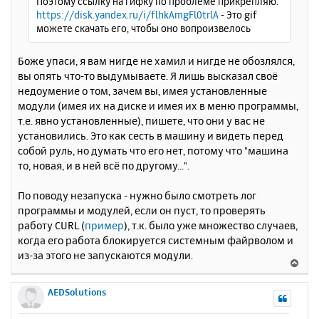
Поэтому ссылку на гифку по проблеме прикрепляю.
https://disk.yandex.ru/i/flhkAmgFl0trlA
- Это gif
можете скачать его, чтобы оно вопроизвелось
Боже упаси, я вам нигде не хамил и нигде не обозлялся,
вы опять что-то выдумываете. Я лишь высказал своё
недоумение о том, зачем вы, имея установленные
модули (имея их на диске и имея их в меню программы,
т.е. явно установленные), пишете, что они у вас не
установились. Это как сесть в машину и видеть перед
собой руль, но думать что его нет, потому что "машина
то, новая, и в ней всё по другому...".
По поводу незапуска - нужно было смотреть лог
программы и модулей, если он пуст, то проверять
работу CURL (
пример
), т.к. было уже множество случаев,
когда его работа блокируется системным файрволом и
из-за этого не запускаются модули.
В
е
р
AEDSolutions
н
у