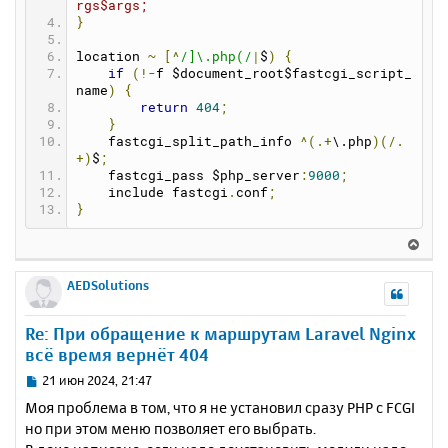
rgs$args;
}
location 
~
[^
/]\.php(/
|
$
)
{
if
(!-
f $document_root$fastcgi_script_
name
)
{
return
404
;
}
    fastcgi_split_path_info 
^(.+
\.php
)(/.
+)
$
;
    fastcgi_pass $php_server
:
9000
;
    include fastcgi
.
conf
;
}
В
е
р
AEDSolutions
н
у
Re: При обращение к маршрутам Laravel Nginx
т
всё время вернёт 404
ь
с
С
21 июн 2024, 21:47
я
о
Моя проблема в том, что я не установил сразу PHP с FCGI
к
о
но при этом меню позволяет его выбрать.
н
б