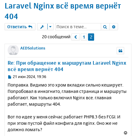
Laravel Nginx всё время вернёт
404
Поиск
Расшире
Ответить
20 сообщений
1
2
Пред.
AEDSolutions
Re: При обращение к маршрутам Laravel Nginx
всё время вернёт 404
С
21 июн 2024, 19:36
о
Поправка. Видимо это хром вкладки сильно кеширует.
о
Попробовал в инкогнито, главная страница и маршруты
б
работают. Как только включил Nginx все. главная
щ
е
работает, маршруты 404.
н
и
Вот по идее у меня сейчас работает PHP8.3 без FCGI. И
е
при этом пустой файл конфига для nginx. Оно же не
должно ломать?
В