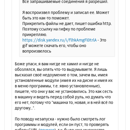
Все запрашиваемые соединения я разрешил.
Я воспроизвел проблему и записал ее. Может
быть это как-то поможет.
Прикрепить файлы не дает, пишет ошибка http.
Поэтому ссылку на гифку по проблеме
прикрепляю.
https://disk.yandex.ru/i/flhkAmgFl0trlA
- Это
gif можете скачать его, чтобы оно
вопроизвелось
Боже упаси, я вам нигде не хамил и нигде не
обозлялся, вы опять что-то выдумываете. Я лишь
высказал своё недоумение о том, зачем вы, имея
установленные модули (имея их на диске и имея их
в меню программы, т.е. явно установленные),
пишете, что они у вас не установились. Это как сесть
в машину и видеть перед собой руль, но думать что
его нет, потому что "машина то, новая, и в ней всё по
другому...".
По поводу незапуска - нужно было смотреть лог
программы и модулей, если он пуст, то проверять
работу CURL (
пример
), т.к. было уже множество