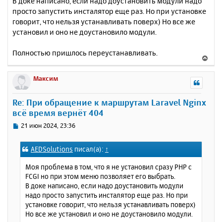
В доке написано, если надо доустановить модули надо
щ
а
е
просто запустить инсталятор еще раз. Но при установке
ч
н
а
говорит, что нельзя устанавливать поверх) Но все же
и
л
установил и оно не доустановило модули.
е
у
Полностью пришлось переустанавливать.
В
е
р
Максим
н
у
Re: При обращение к маршрутам Laravel Nginx
т
всё время вернёт 404
ь
с
С
21 июн 2024, 23:36
я
о
к
о
AEDSolutions
писал(а):
↑
н
б
щ
а
Моя проблема в том, что я не установил сразу PHP с
е
ч
FCGI но при этом меню позволяет его выбрать.
н
а
В доке написано, если надо доустановить модули
и
л
надо просто запустить инсталятор еще раз. Но при
е
у
установке говорит, что нельзя устанавливать поверх)
Но все же установил и оно не доустановило модули.