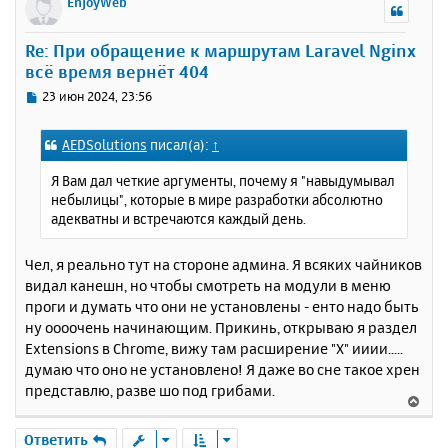
EnjoyWeb
н
у
Re: При обращение к маршрутам Laravel Nginx
т
всё время вернёт 404
ь
с
С
23 июн 2024, 23:56
я
о
к
о
AEDSolutions
писал(а):
↑
н
б
щ
а
Я Вам дал четкие аргументы, почему я "навыдумывал
е
ч
небылицы", которые в мире разработки абсолютно
н
а
адекватны и встречаются каждый день.
и
л
е
у
Чел, я реально тут на стороне админа. Я всяких чайников
видал канешн, но чтобы смотреть на модули в меню
проги и думать что они не установлены - енто надо быть
ну оооочень начинающим. Прикинь, открываю я раздел
Extensions в Chrome, вижу там расширение "X" ииии.....
думаю что оно не установлено! Я даже во сне такое хрен
представлю, разве шо под грибами.
В
е
р
Ответить