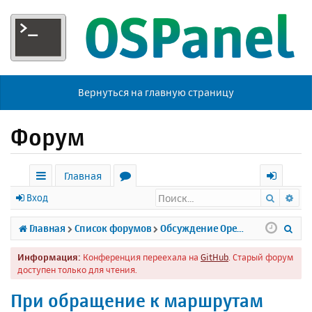
Вернуться на главную страницу
Форум
Главная
Поиск
Ра
с
о
х
Вход
ы
р
о
П
Главная
Список форумов
Обсуждение Open Server
л
у
д
о
Информация:
Конференция переехала на
GitHub
. Старый форум
к
м
и
доступен только для чтения.
и
ы
с
При обращение к маршрутам
к