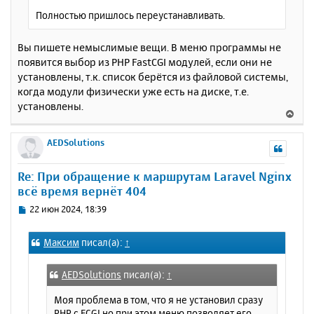
Полностью пришлось переустанавливать.
Вы пишете немыслимые вещи. В меню программы не
появится выбор из PHP FastCGI модулей, если они не
установлены, т.к. список берётся из файловой системы,
когда модули физически уже есть на диске, т.е.
установлены.
В
е
р
AEDSolutions
н
у
Re: При обращение к маршрутам Laravel Nginx
т
всё время вернёт 404
ь
с
С
22 июн 2024, 18:39
я
о
к
о
Максим
писал(а):
↑
н
б
щ
а
е
ч
AEDSolutions
писал(а):
↑
н
а
и
л
Моя проблема в том, что я не установил сразу
е
у
PHP с FCGI но при этом меню позволяет его