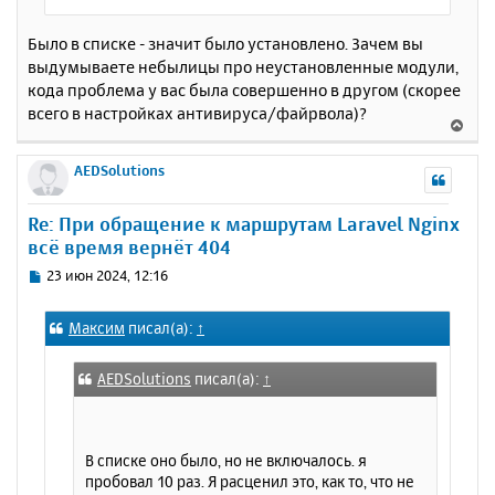
Было в списке - значит было установлено. Зачем вы
выдумываете небылицы про неустановленные модули,
кода проблема у вас была совершенно в другом (скорее
всего в настройках антивируса/файрвола)?
В
е
р
AEDSolutions
н
у
Re: При обращение к маршрутам Laravel Nginx
т
всё время вернёт 404
ь
с
С
23 июн 2024, 12:16
я
о
к
о
Максим
писал(а):
↑
н
б
щ
а
е
ч
AEDSolutions
писал(а):
↑
н
а
и
л
е
у
В списке оно было, но не включалось. я
пробовал 10 раз. Я расценил это, как то, что не