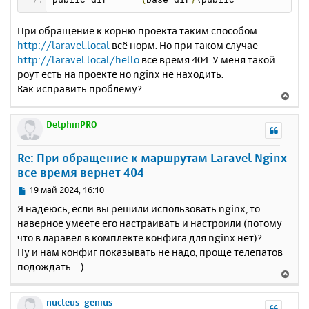
При обращение к корню проекта таким способом
http://laravel.local
всё норм. Но при таком случае
http://laravel.local/hello
всё время 404. У меня такой
роут есть на проекте но nginx не находить.
Как исправить проблему?
В
е
р
DelphinPRO
н
у
Re: При обращение к маршрутам Laravel Nginx
т
всё время вернёт 404
ь
с
С
19 май 2024, 16:10
я
о
Я надеюсь, если вы решили использовать nginx, то
к
о
наверное умеете его настраивать и настроили (потому
н
б
что в ларавел в комплекте конфига для nginx нет)?
щ
а
е
Ну и нам конфиг показывать не надо, проще телепатов
ч
н
а
подождать. =)
В
и
л
е
е
у
р
nucleus_genius