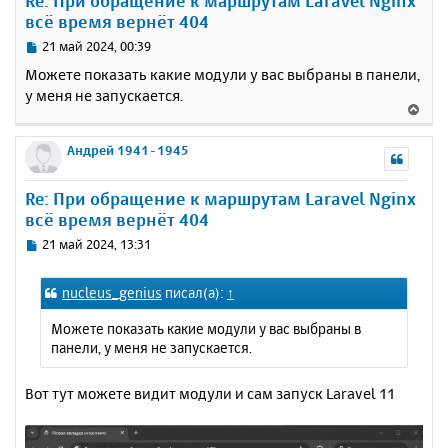
Re: При обращение к маршрутам Laravel Nginx
т
всё время вернёт 404
ь
с
С
21 май 2024, 00:39
я
о
Можете показать какие модули у вас выбраны в панели,
к
о
у меня не запускается.
н
б
В
щ
а
е
е
ч
р
Андрей 1941-1945
н
а
н
и
л
у
е
у
Re: При обращение к маршрутам Laravel Nginx
т
всё время вернёт 404
ь
с
С
21 май 2024, 13:31
я
о
к
о
nucleus_genius
писал(а):
↑
н
б
щ
а
Можете показать какие модули у вас выбраны в
е
ч
панели, у меня не запускается.
н
а
и
л
е
Вот тут можете видит модули и сам запуск Laravel 11
у