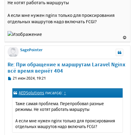
Не хотят работать маршруты
н
б
щ
а
е
А если мне нужен nginx только для проксирования
ч
н
а
отдельных машрутов надо включать FCGI?
и
л
е
у
В
е
р
SagePointer
н
у
Re: При обращение к маршрутам Laravel Nginx
т
всё время вернёт 404
ь
с
С
21 июн 2024, 19:21
я
о
к
о
AEDSolutions
писал(а):
↑
н
б
щ
а
Таже самая проблема. Перепробовал разные
е
ч
режимы. Не хотят работать маршруты
н
а
и
л
А если мне нужен nginx только для проксирования
е
у
отдельных машрутов надо включать FCGI?