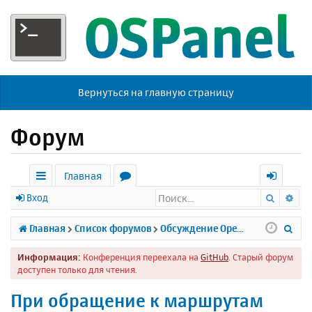
Вернуться на главную страницу
Форум
Главная
Поиск
Ра
с
о
х
Вход
ы
р
о
П
Главная
Список форумов
Обсуждение Open Server
л
у
д
о
Информация:
Конференция переехала на
GitHub
. Старый форум
к
м
и
доступен только для чтения.
и
ы
с
При обращение к маршрутам
к