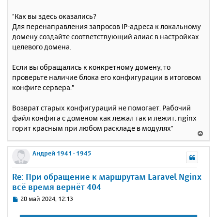
е
ч
н
а
"Как вы здесь оказались?
и
л
Для перенаправления запросов IP-адреса к локальному
е
у
домену создайте соответствующий алиас в настройках
целевого домена.
Если вы обращались к конкретному домену, то
проверьте наличие блока его конфигурации в итоговом
конфиге сервера."
Возврат старых конфигураций не помогает. Рабочий
файл конфига с доменом как лежал так и лежит. nginx
горит красным при любом раскладе в модулях"
В
е
р
Андрей 1941-1945
н
у
Re: При обращение к маршрутам Laravel Nginx
т
всё время вернёт 404
ь
с
С
20 май 2024, 12:13
я
о
к
о