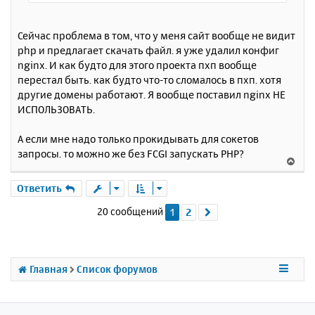
Сейчас проблема в том, что у меня сайт вообще не видит
php и предлагает скачать файл. я уже удалил конфиг
nginx. И как будто для этого проекта пхп вообще
перестал быть. как будто что-то сломалось в пхп. хотя
другие домены работают. Я вообще поставил nginx НЕ
ИСПОЛЬЗОВАТЬ.
А если мне надо только прокидывать для сокетов
запросы. то можно же без FCGI запускать PHP?
В
е
р
Ответить
н
20 сообщений
1
2
След.
у
т
ь
с
я
Главная
Список форумов
к
н
а