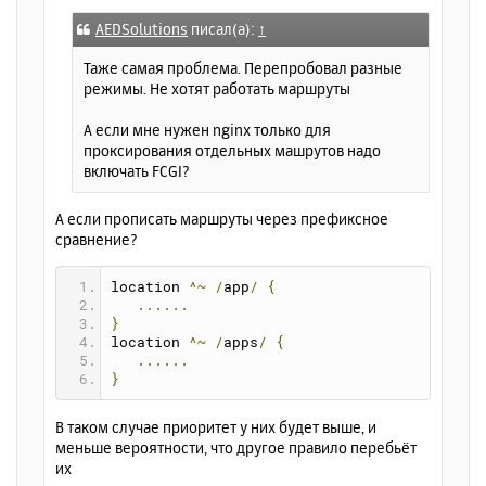
щ
а
е
ч
AEDSolutions
писал(а):
↑
н
а
и
л
Таже самая проблема. Перепробовал разные
е
у
режимы. Не хотят работать маршруты
А если мне нужен nginx только для
проксирования отдельных машрутов надо
включать FCGI?
А если прописать маршруты через префиксное
сравнение?
location 
^~
/
app
/
{
......
}
location 
^~
/
apps
/
{
......
}
В таком случае приоритет у них будет выше, и
меньше вероятности, что другое правило перебьёт
их