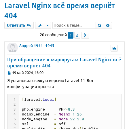
Laravel Nginx всё время вернёт
404
Поиск
Расшире
Ответить
20 сообщений
1
2
След.
Андрей 1941-1945
При обращение к маршрутам Laravel Nginx всё
время вернёт 404
С
19 май 2024, 16:00
о
Я установил свежую версию Laravel 11. Вот
о
конфигурация проекта:
б
щ
е
[
laravel
.
local
]
н
и
php_engine    
=
 PHP
-
8.3
е
nginx_engine  
=
Nginx
-
1.26
node_engine   
=
Node
-
22.2
.
0
ssl           
=
 off
public_dir    
=
{
base_dir
}
\public