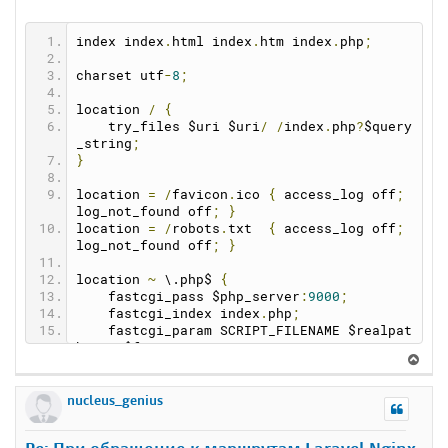
index index
.
html index
.
htm index
.
php
;
charset utf
-
8
;
location 
/
{
    try_files $uri $uri
/
/
index
.
php
?
$query
_string
;
}
location 
=
/
favicon
.
ico 
{
 access_log off
;
log_not_found off
;
}
location 
=
/
robots
.
txt  
{
 access_log off
;
log_not_found off
;
}
location 
~
 \.php$ 
{
    fastcgi_pass $php_server
:
9000
;
    fastcgi_index index
.
php
;
    fastcgi_param SCRIPT_FILENAME $realpat
h_root$fastcgi_script_name
;
В
    include fastcgi_params
;
е
}
р
nucleus_genius
н
у