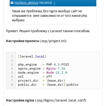
nucleus_genius
писал(а):
↑
н
б
щ
а
Такая же проблема, без nginx вообще сайт не
е
ч
открывается. (вне зависимости от того какой php
н
а
выбран)
и
л
е
у
Привет. Решил проблему с Laravel таким способом:
Настройки проекта
(.osp/project.ini):
[
laravel
.
local
]
php_engine   
=
 PHP
-
8.3
-
FCGI
nginx_engine 
=
Nginx
-
1.26
node_engine  
=
Node
-
22.2
.
0
ssl          
=
 off
project_dir  
=
{
base_dir
}
public_dir   
=
{
base_dir
}
\public
Настройки nginx
(.osp/Nginx/laravel..local..conf):