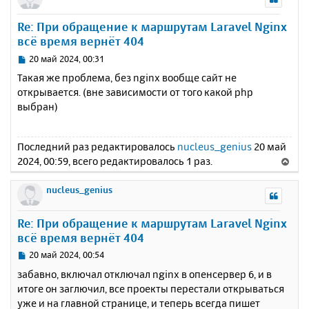
н
у
Re: При обращение к маршрутам Laravel Nginx
т
всё время вернёт 404
ь
с
С
20 май 2024, 00:31
я
о
Такая же проблема, без nginx вообще сайт не
к
о
открывается. (вне зависимости от того какой php
н
б
выбран)
щ
а
е
ч
н
а
и
Последний раз редактировалось
nucleus_genius
20 май
л
е
2024, 00:59, всего редактировалось 1 раз.
В
у
е
р
nucleus_genius
н
у
Re: При обращение к маршрутам Laravel Nginx
т
всё время вернёт 404
ь
с
С
20 май 2024, 00:54
я
о
забавно, включал отключал nginx в опенсервер 6, и в
к
о
итоге он заглючил, все проекты перестали открываться
н
б
уже и на главной странице, и теперь всегда пишет
щ
а