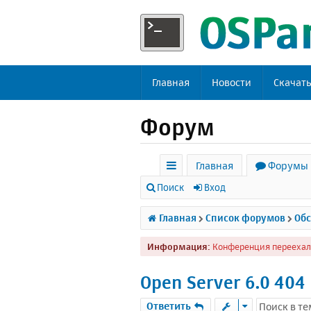
Главная
Новости
Скачат
Форум
Главная
Форумы
с
Поиск
Вход
ы
Главная
Список форумов
Обс
л
Информация:
Конференция переехал
к
и
Open Server 6.0 404
Ответить