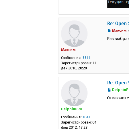
Re: Open 
С
Максим
о
Раз выбрал
о
б
Максим
щ
е
Сообщения:
5511
н
Зарегистрирован:
11
и
дек 2010, 20:29
е
Re: Open 
С
DelphinP
о
Отключите 
о
б
DelphinPRO
щ
е
Сообщения:
1041
н
Зарегистрирован:
01
и
фев 2012, 17:27