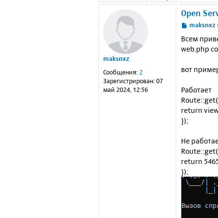
Open Serv
С
maksnxz
о
Всем приве
о
web.php с
б
maksnxz
щ
е
вот приме
Сообщения:
2
н
Зарегистрирован:
07
и
Работает
май 2024, 12:56
е
Route::get('
return view
});
Не работа
Route::get(
return 546
});