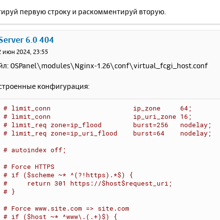
ируй первую строку и раскомментируй вторую.
Server 6.0 404
2 июн 2024, 23:55
л: OSPanel\modules\Nginx-1.26\conf\virtual_fcgi_host.conf
астроенные конфигурация:
# limit_conn                     ip_zone     64;
# limit_conn                     ip_uri_zone 16;
# limit_req zone=ip_flood        burst=256   nodelay;
# limit_req zone=ip_uri_flood    burst=64    nodelay;
# autoindex off;
# Force HTTPS
# if ($scheme ~* ^(?!https).*$) {
#     return 301 https://$host$request_uri;
# }
# Force 
www.site.com
 => site.com
# if ($host ~* ^www\.(.+)$) {