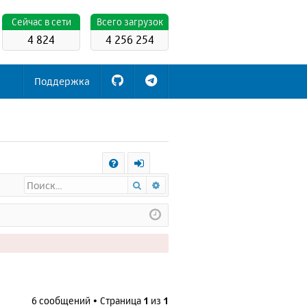
Cейчас в сети
Всего загрузок
4 824
4 256 254
Поддержка
С
Поиск
Расширенный поиск
FA
х
Q
о
д
6 сообщений • Страница
1
из
1