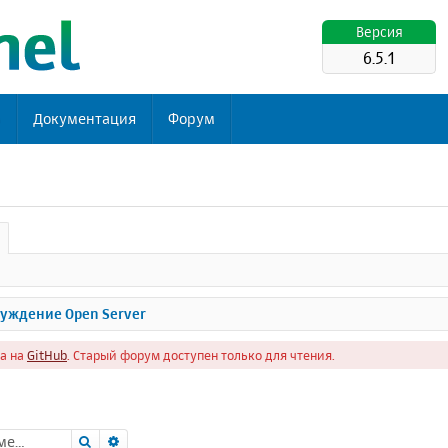
Версия
6.5.1
ь
Документация
Форум
уждение Open Server
а на
GitHub
. Старый форум доступен только для чтения.
Поиск
Расширенный поиск