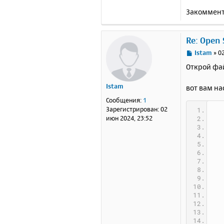
Закоммент
Re: Open 
С
Istam
»
0
о
Открой фай
о
б
Istam
вот вам н
щ
е
Сообщения:
1
н
Зарегистрирован:
02
и
июн 2024, 23:52
е