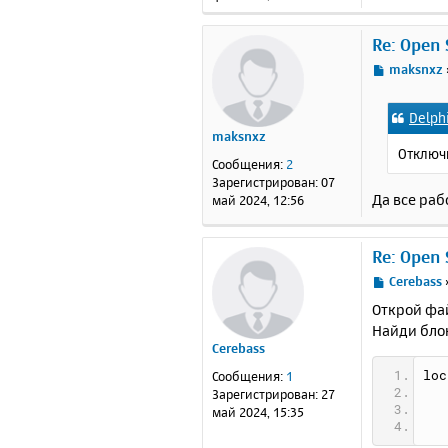
е
Re: Open 
С
maksnxz
о
о
Delph
б
maksnxz
щ
Отключи
е
Сообщения:
2
н
Зарегистрирован:
07
и
Да все раб
май 2024, 12:56
е
Re: Open 
С
Cerebass
о
Открой фай
о
Найди бло
б
Cerebass
щ
е
loc
Сообщения:
1
н
Зарегистрирован:
27
и
май 2024, 15:35
е