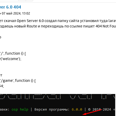
er 6.0 404
»
07 май 2024, 13:02
т скачал Open Server 6.0 создал папку сайта установил туда larav
оздаешь новый Route и переходишь по ссылке пишет 404 Not Fo
р
/', function () {
('welcome');
ет
'/game', function () {
54;