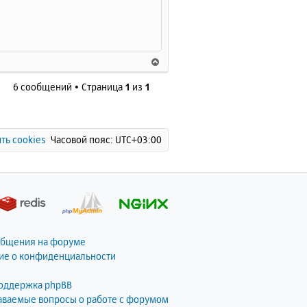
В
е
6 сообщений • Страница
1
из
1
р
н
es
tar|t?gz)|~)$ {
у
т
ь
ть cookies
Часовой пояс:
UTC+03:00
с
я
к
н
а
ч
а
общения на форуме
л
ие о конфиденциальности
у
поддержка phpBB
даваемые вопросы о работе с форумом