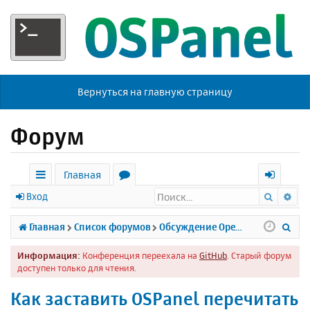
Вернуться на главную страницу
Форум
Главная
Поиск
Ра
с
о
х
Вход
ы
р
о
П
Главная
Список форумов
Обсуждение Open Server
л
у
д
о
Информация:
Конференция переехала на
GitHub
. Старый форум
к
м
и
доступен только для чтения.
и
ы
с
Как заставить OSPanel перечитать
к