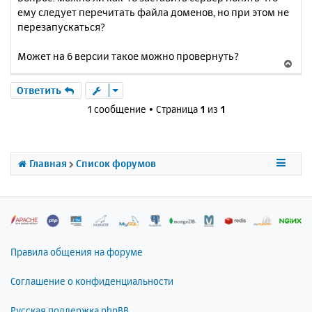
ему следует перечитать файла доменов, но при этом не
перезапускаться?
Может на 6 версии такое можно провернуть?
В
е
р
Ответить
н
1 сообщение • Страница
1
из
1
у
т
ь
с
Главная
Список форумов
я
к
н
а
ч
а
л
Правила общения на форуме
у
Соглашение о конфиденциальности
Русская поддержка phpBB