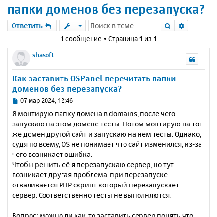
папки доменов без перезапуска?
Поиск
Расшире
Ответить
1 сообщение • Страница
1
из
1
shasoft
Как заставить OSPanel перечитать папки
доменов без перезапуска?
С
07 мар 2024, 12:46
о
Я монтирую папку домена в domains, после чего
о
запускаю на этом домене тесты. Потом монтирую на тот
б
же домен другой сайт и запускаю на нем тесты. Однако,
щ
е
судя по всему, OS не понимает что сайт изменился, из-за
н
чего возникает ошибка.
и
Чтобы решить её я перезапускаю сервер, но тут
е
возникает другая проблема, при перезапуске
отваливается PHP скрипт который перезапускает
сервер. Соответственно тесты не выполняются.
Вопрос: можно ли как-то заставить сервер понять что