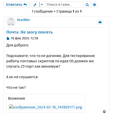
Поиск
Расшире
Ответить
1 сообщение • Страница
1
из
1
StarAVer
Почта. Не могу понять
С
18 фев 2024, 12:58
о
Дня доброго.
о
б
Подскажите, что-то не догоняю. Для тестирования
щ
е
работы почтовых скриптов по идее OS должен же
н
случать 25 порт как минимум?
и
е
А он не слушается..
Что не так?
Вложения
В