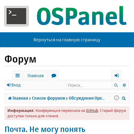
Вернуться на главную страницу
Форум
Главная
Поиск
Ра
с
о
х
Вход
ы
р
о
П
Главная
Список форумов
Обсуждение Open Server
л
у
д
о
Информация:
Конференция переехала на
GitHub
. Старый форум
к
м
и
доступен только для чтения.
и
ы
с
Почта. Не могу понять
к