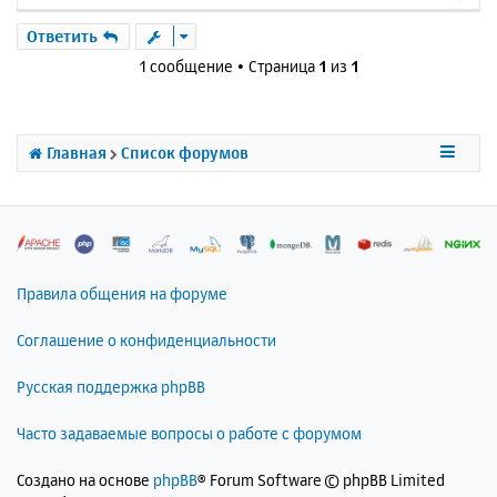
е
р
Ответить
н
1 сообщение • Страница
1
из
1
у
т
ь
с
Главная
Список форумов
я
к
н
а
ч
а
л
Правила общения на форуме
у
Соглашение о конфиденциальности
Русская поддержка phpBB
Часто задаваемые вопросы о работе с форумом
Создано на основе
phpBB
® Forum Software © phpBB Limited