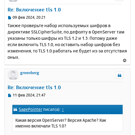
и
а
у
е
Re: Включение tls 1.0
л
т
у
ь
С
09 фев 2024, 20:21
с
о
Также проверьте набор используемых шифров в
о
я
директиве SSLCipherSuite, по дефолту в OpenServer там
б
к
указаны только шифры из TLS 1.2 и 1.3. Потому даже
щ
н
е
если включить TLS 1.0, но оставить набор шифров без
а
н
изменения, то TLS 1.0 работать не будет из-за отсутствия
ч
и
а
оных.
В
е
л
е
у
р
greenberg
н
у
Re: Включение tls 1.0
т
ь
С
11 фев 2024, 21:47
с
о
о
я
SagePointer
писал(а):
↑
б
к
щ
н
Какая версия OpenServer? Версия Apache? Как
е
а
именно включали TLS 1.0?
н
ч
и
а