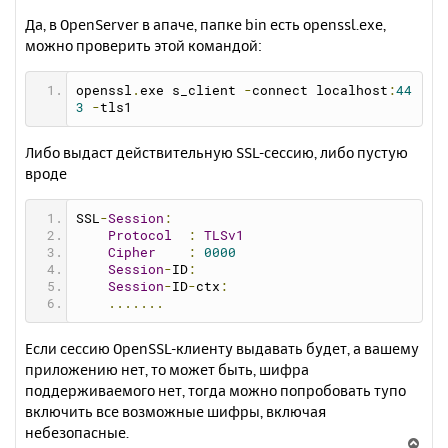
у
Да, в OpenServer в апаче, папке bin есть openssl.exe,
можно проверить этой командой:
openssl
.
exe s_client 
-
connect localhost
:
44
3
-
tls1
Либо выдаст действительную SSL-сессию, либо пустую
вроде
SSL
-
Session
:
Protocol
:
TLSv1
Cipher
:
0000
Session
-
ID
:
Session
-
ID
-
ctx
:
.......
Если сессию OpenSSL-клиенту выдавать будет, а вашему
приложению нет, то может быть, шифра
поддерживаемого нет, тогда можно попробовать тупо
включить все возможные шифры, включая
небезопасные.
В