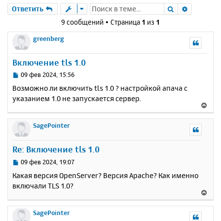
Поиск
Расшире
Ответить
9 сообщений • Страница
1
из
1
greenberg
Включение tls 1.0
С
09 фев 2024, 15:56
о
Возможно ли включить tls 1.0 ? настройкой апача с
о
указанием 1.0 не запускается сервер.
б
В
щ
е
е
р
SagePointer
н
н
и
у
е
Re: Включение tls 1.0
т
ь
С
09 фев 2024, 19:07
с
о
Какая версия OpenServer? Версия Apache? Как именно
о
я
включали TLS 1.0?
б
к
В
щ
н
е
е
а
р
SagePointer
н
ч
н