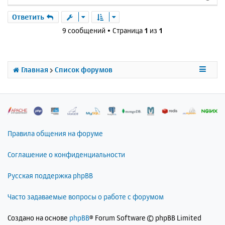
е
р
Ответить
н
9 сообщений • Страница
1
из
1
у
т
ь
с
Главная
Список форумов
я
к
н
а
ч
а
л
Правила общения на форуме
у
Соглашение о конфиденциальности
Русская поддержка phpBB
Часто задаваемые вопросы о работе с форумом
Создано на основе
phpBB
® Forum Software © phpBB Limited