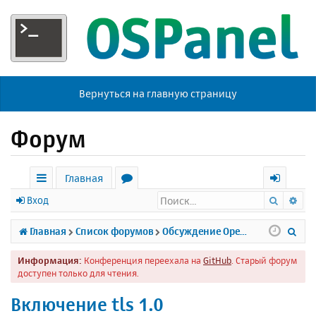
Вернуться на главную страницу
Форум
Главная
Поиск
Ра
с
о
х
Вход
ы
р
о
П
Главная
Список форумов
Обсуждение Open Server
л
у
д
о
Информация:
Конференция переехала на
GitHub
. Старый форум
к
м
и
доступен только для чтения.
и
ы
с
Включение tls 1.0
к