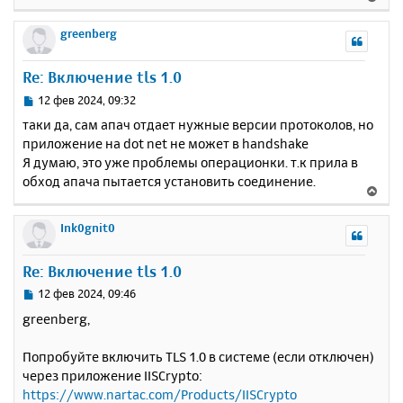
е
р
greenberg
н
у
Re: Включение tls 1.0
т
ь
С
12 фев 2024, 09:32
с
о
таки да, сам апач отдает нужные версии протоколов, но
о
я
приложение на dot net не может в handshake
б
к
Я думаю, это уже проблемы операционки. т.к прила в
щ
н
е
обход апача пытается установить соединение.
а
В
н
ч
е
и
а
р
Ink0gnit0
е
л
н
у
у
Re: Включение tls 1.0
т
ь
С
12 фев 2024, 09:46
с
о
greenberg,
о
я
б
к
Попробуйте включить TLS 1.0 в системе (если отключен)
щ
н
е
через приложение IISCrypto:
а
н
https://www.nartac.com/Products/IISCrypto
ч