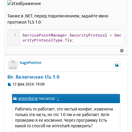
и
а
е
л
у
Также в .NET, перед подключением, задайте явно
протокол TLS 1.0:
ServicePointManager
.
SecurityProtocol
=
Sec
urityProtocolType
.
Tls
;
В
е
р
SagePointer
н
у
Re: Включение tls 1.0
т
ь
С
12 фев 2024, 19:08
с
о
о
я
greenberg
писал(а):
↑
б
к
щ
н
Работать то работает, это чистый конфиг, изменена
е
а
только эта часть, но тлс 1.0 так и не работает. Хотя
н
ч
проверяю я ее косвенно. Через программу. Есть
и
а
какой то способ не wireshark проверить?
е
л