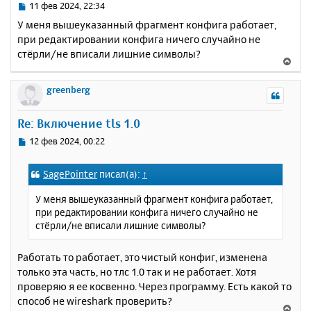
ь
С
11 фев 2024, 22:34
с
о
У меня вышеуказанный фрагмент конфига работает,
о
я
при редактировании конфига ничего случайно не
б
к
стёрли/не вписали лишние символы?
щ
н
В
е
а
е
н
ч
р
greenberg
и
а
н
е
л
у
Re: Включение tls 1.0
у
т
ь
С
12 фев 2024, 00:22
с
о
о
я
SagePointer
писал(а):
↑
б
к
щ
н
У меня вышеуказанный фрагмент конфига работает,
е
а
при редактировании конфига ничего случайно не
н
ч
стёрли/не вписали лишние символы?
и
а
е
л
Работать то работает, это чистый конфиг, изменена
у
только эта часть, но тлс 1.0 так и не работает. Хотя
проверяю я ее косвенно. Через программу. Есть какой то
способ не wireshark проверить?
В