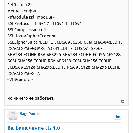
е
5.4.3 апач 2.4
л
менял конфиг
у
<IfModule ssl_module>
SSLProtocol +TLSv1.2 +TLSv1.1 +TLSv1
SSLCompression off
SSLHonorCipherOrder on
SSLCipherSuite "ECDHE-ECDSA-AES256-GCM-SHA384:ECDHE-
RSA-AES256-GCM-SHA384:ECDHE-ECDSA-AES256-
SHA384:ECDHE-RSA-AES256-SHA384:ECDHE-ECDSA-AES128-
GCM-SHA256:ECDHE-RSA-AES128-GCM-SHA256:ECDHE-
ECDSA-AES128-SHA256:ECDHE-RSA-AES128-SHA256:ECDHE-
RSA-AES256-SHA"
</IfModule>
но ничего не работает.
В
е
р
SagePointer
н
у
Re: Включение tls 1.0
т