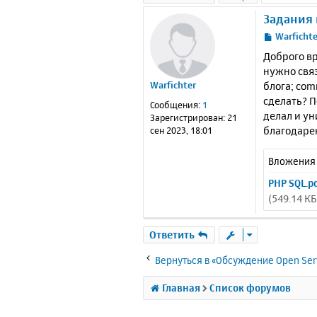
Задания 
С
Warfichte
о
Доброго вр
о
нужно связ
б
блога; com
Warfichter
щ
е
сделать? П
Сообщения:
1
н
делал и ун
Зарегистрирован:
21
и
благодаре
сен 2023, 18:01
е
Вложения
PHP SQL.p
(549.14 К
Ответить
Вернуться в «Обсуждение Open Ser
Главная
Список форумов