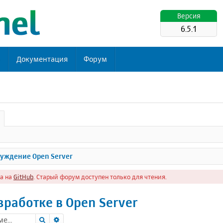
Версия
6.5.1
ь
Документация
Форум
уждение Open Server
а на
GitHub
. Старый форум доступен только для чтения.
работке в Open Server
Поиск
Расширенный поиск