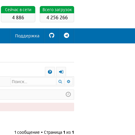
Cейчас в сети
Всего загрузок
4 886
4 256 266
Поддержка
С
Поиск
Расширенный поиск
FA
х
Q
о
д
1 сообщение • Страница
1
из
1