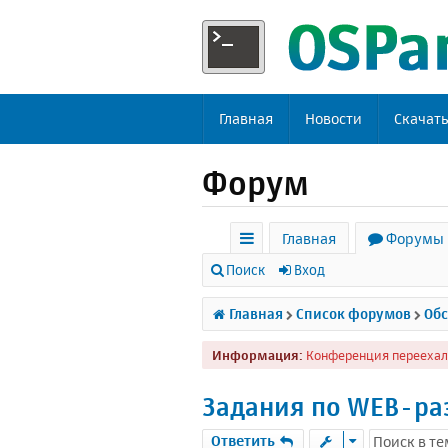
Главная
Новости
Скачат
Форум
Главная
Форумы
с
Поиск
Вход
ы
Главная
Список форумов
Обс
л
Информация:
Конференция переехал
к
и
Задания по WEB-раз
Ответить