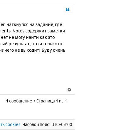
r, наткнулся на задание, где
ments. Notes содержит заметки
ет не могу найти как это
й результат, что я только не
ничего не выходит! Буду очень
В
е
1 сообщение • Страница
1
из
1
р
н
у
т
ь
ть cookies
Часовой пояс:
UTC+03:00
с
я