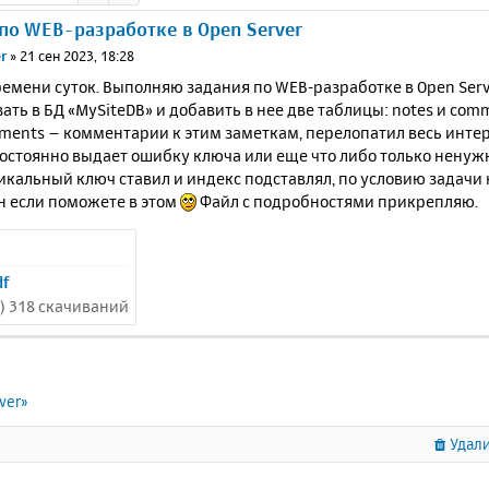
по WEB-разработке в Open Server
r
»
21 сен 2023, 18:28
емени суток. Выполняю задания по WEB-разработке в Open Serve
ать в БД «MySiteDB» и добавить в нее две таблицы: notes и com
ments – комментарии к этим заметкам, перелопатил весь интерн
остоянно выдает ошибку ключа или еще что либо только ненужны
икальный ключ ставил и индекс подставлял, по условию задачи 
н если поможете в этом
Файл с подробностями прикрепляю.
df
Б) 318 скачиваний
ver»
Удали