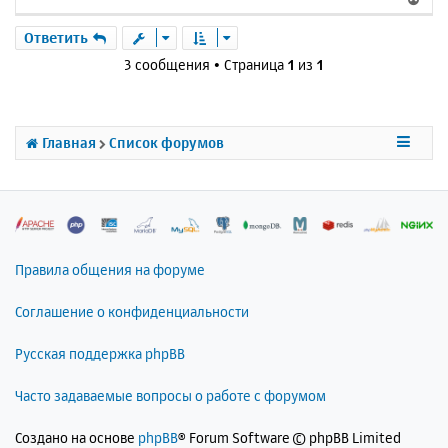
е
р
Ответить
н
3 сообщения • Страница
1
из
1
у
т
ь
с
Главная
Список форумов
я
к
н
а
ч
а
л
Правила общения на форуме
у
Соглашение о конфиденциальности
Русская поддержка phpBB
Часто задаваемые вопросы о работе с форумом
Создано на основе
phpBB
® Forum Software © phpBB Limited