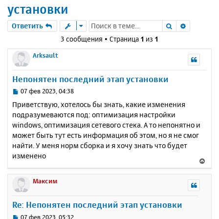
установки
Поиск
Расшире
Ответить
3 сообщения • Страница
1
из
1
Arksault
Непонятен последний этап установки
С
07 фев 2023, 04:38
о
Приветствую, хотелось бы знать, какие изменения
о
подразумеваются под: оптимизация настройки
б
windows, оптимизация сетевого стека. А то непонятно и
щ
е
может быть тут есть информация об этом, но я не смог
н
найти. У меня норм сборка и я хочу знать что будет
и
изменено
В
е
е
р
Максим
н
у
Re: Непонятен последний этап установки
т
ь
С
07 фев 2023, 05:32