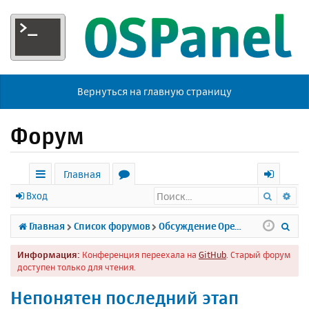
Вернуться на главную страницу
Форум
Главная
Поиск
Ра
с
о
х
Вход
ы
р
о
П
Главная
Список форумов
Обсуждение Open Server
л
у
д
о
Информация:
Конференция переехала на
GitHub
. Старый форум
к
м
и
доступен только для чтения.
и
ы
с
Непонятен последний этап
к