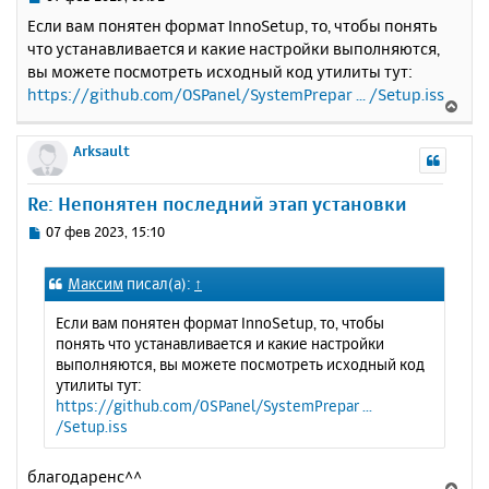
с
о
Если вам понятен формат InnoSetup, то, чтобы понять
о
я
что устанавливается и какие настройки выполняются,
б
к
вы можете посмотреть исходный код утилиты тут:
щ
н
е
https://github.com/OSPanel/SystemPrepar ... /Setup.iss
а
В
н
ч
е
и
а
р
Arksault
е
л
н
у
у
Re: Непонятен последний этап установки
т
ь
С
07 фев 2023, 15:10
с
о
о
я
Максим
писал(а):
↑
б
к
щ
н
Если вам понятен формат InnoSetup, то, чтобы
е
а
понять что устанавливается и какие настройки
н
ч
выполняются, вы можете посмотреть исходный код
и
а
утилиты тут:
е
л
https://github.com/OSPanel/SystemPrepar ...
у
/Setup.iss
благодаренс^^
В