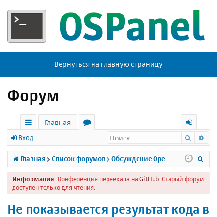
Вернуться на главную страницу
Форум
Главная
Поиск
Ра
с
о
х
Вход
ы
р
о
П
Главная
Список форумов
Обсуждение Open Server
л
у
д
о
Информация:
Конференция переехала на
GitHub
. Старый форум
к
м
и
доступен только для чтения.
и
ы
с
Не показывается результат кода в
к