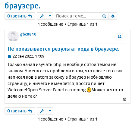
браузере.
Поиск
Расшире
Ответить
1 сообщение • Страница
1
из
1
gbc0810
Не показывается результат кода в браузере.
С
22 сен 2022, 17:09
о
Только начал изучать php, и вообще с этой темой не
о
знаком. У меня есть проблема в том, что после того как
б
написал код в atom захожу в браузер и обновляю
щ
е
страницу, и ничего не меняется, просто пишет
н
Welcome!Open Server Panel is running
Может я что-то
и
делаю не так?
В
е
е
р
Ответить
н
1 сообщение • Страница
1
из
1
у
т
ь