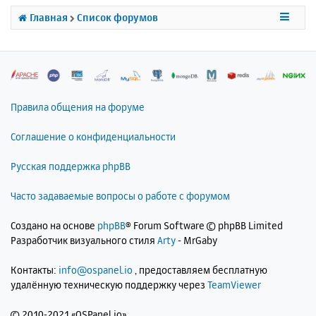
с
Главная
Список форумов
я
к
н
а
ч
а
л
Правила общения на форуме
у
Соглашение о конфиденциальности
Русская поддержка phpBB
Часто задаваемые вопросы о работе с форумом
Создано на основе
phpBB
® Forum Software © phpBB Limited
Разработчик визуального стиля
Arty
- MrGaby
Контакты:
info@ospanel.io
, предоставляем бесплатную
удалённую техническую поддержку через
TeamViewer
©
2010-2021 «OSPanel.io»