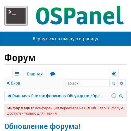
Вернуться на главную страницу
Форум
Главная
Поиск
Ра
с
о
х
Вход
ы
р
о
П
Главная
Список форумов
Обсуждение Open Server
л
у
д
о
Информация:
Конференция переехала на
GitHub
. Старый форум
к
м
и
доступен только для чтения.
и
ы
с
Обновление форума!
к