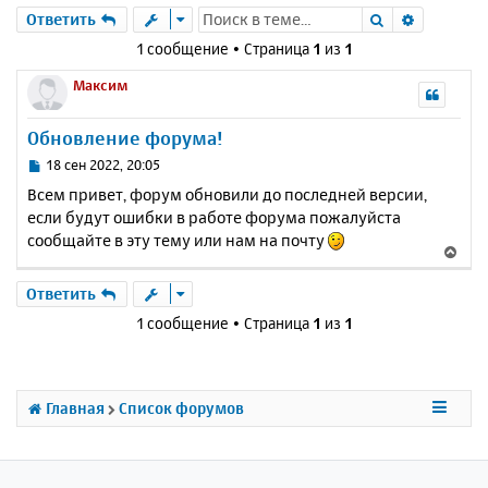
Поиск
Расшире
Ответить
1 сообщение • Страница
1
из
1
Максим
Обновление форума!
С
18 сен 2022, 20:05
о
Всем привет, форум обновили до последней версии,
о
если будут ошибки в работе форума пожалуйста
б
сообщайте в эту тему или нам на почту
щ
В
е
е
н
р
Ответить
и
н
е
1 сообщение • Страница
1
из
1
у
т
ь
с
Главная
Список форумов
я
к
н
а