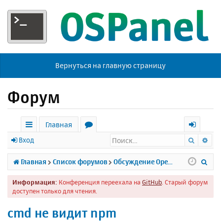
Вернуться на главную страницу
Форум
Главная
Поиск
Ра
с
о
х
Вход
ы
р
о
П
Главная
Список форумов
Обсуждение Open Server
л
у
д
о
Информация:
Конференция переехала на
GitHub
. Старый форум
к
м
и
доступен только для чтения.
и
ы
с
cmd не видит npm
к