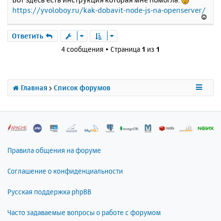
о
я
https://yvoloboy.ru/kak-dobavit-node-js-na-openserver/
б
к
В
щ
н
е
е
а
р
Ответить
н
ч
н
и
4 сообщения • Страница
1
из
1
а
у
е
л
т
у
ь
с
Главная
Список форумов
я
к
н
а
ч
а
л
Правила общения на форуме
у
Соглашение о конфиденциальности
Русская поддержка phpBB
Часто задаваемые вопросы о работе с форумом