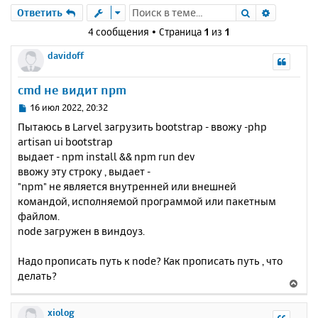
Поиск
Расшире
Ответить
4 сообщения • Страница
1
из
1
davidoff
cmd не видит npm
С
16 июл 2022, 20:32
о
Пытаюсь в Larvel загрузить bootstrap - ввожу -php
о
artisan ui bootstrap
б
выдает - npm install && npm run dev
щ
е
ввожу эту строку , выдает -
н
"npm" не является внутренней или внешней
и
командой, исполняемой программой или пакетным
е
файлом.
node загружен в виндоуз.
Надо прописать путь к node? Как прописать путь , что
делать?
В
е
р
xiolog