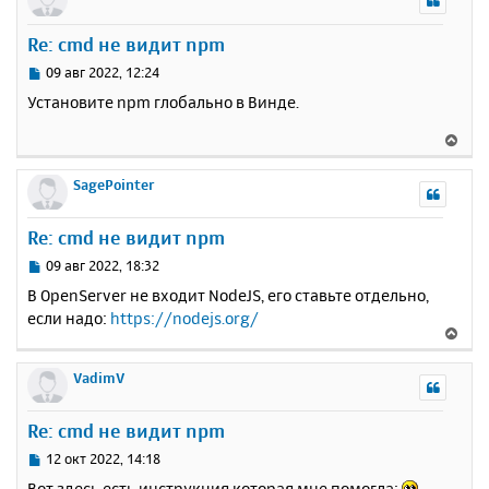
н
у
Re: cmd не видит npm
т
ь
С
09 авг 2022, 12:24
с
о
Установите npm глобально в Винде.
о
я
б
к
В
щ
н
е
е
а
р
SagePointer
н
ч
н
и
а
у
е
Re: cmd не видит npm
л
т
у
ь
С
09 авг 2022, 18:32
с
о
В OpenServer не входит NodeJS, его ставьте отдельно,
о
я
если надо:
https://nodejs.org/
б
к
В
щ
н
е
е
а
р
VadimV
н
ч
н
и
а
у
е
Re: cmd не видит npm
л
т
у
ь
С
12 окт 2022, 14:18
с
о
Вот здесь есть инструкция которая мне помогла: