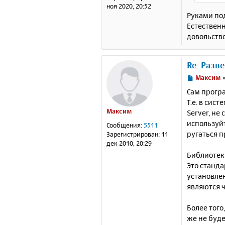
и
ноя 2020, 20:52
е
Руками по
Естественн
довольство
Re: Разв
С
Максим
о
Сам прогр
о
Т.е. в сис
б
Максим
Server, не
щ
е
используйт
Сообщения:
5511
н
ругаться п
Зарегистрирован:
11
и
дек 2010, 20:29
е
Библиотеки
Это станда
установлен
являются ч
Более того
же не буде