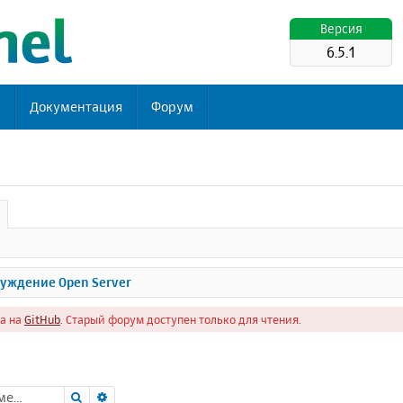
Версия
6.5.1
ь
Документация
Форум
уждение Open Server
а на
GitHub
. Старый форум доступен только для чтения.
Поиск
Расширенный поиск