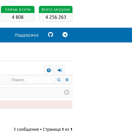
Cейчас в сети
Всего загрузок
4 808
4 256 263
Поддержка
С
Поиск
Расширенный поиск
FA
х
Q
о
д
3 сообщения • Страница
1
из
1