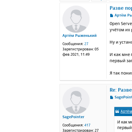
Разве по
С
Артём Р
о
Open Serve
о
учётом их
б
Артём Рыженький
щ
е
Ну и устан
Сообщения:
27
н
Зарегистрирован:
05
и
И как мне 
фев 2021, 11:49
е
первый за
Я так пони
Re: Разв
С
SagePoin
о
о
Артё
б
SagePointer
щ
И как м
е
Сообщения:
417
первый
н
Зарегистрирован:
27