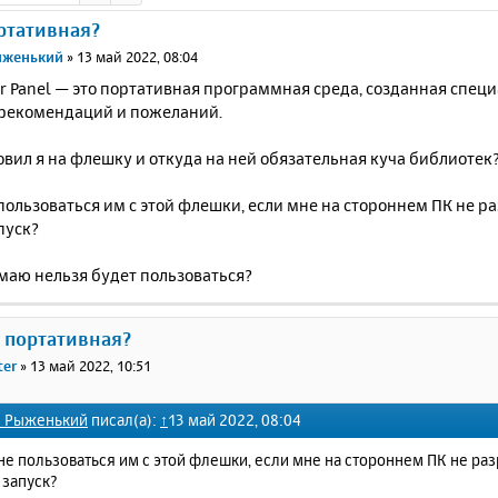
ртативная?
ыженький
»
13 май 2022, 08:04
r Panel — это портативная программная среда, созданная специ
 рекомендаций и пожеланий.
овил я на флешку и откуда на ней обязательная куча библиотек
пользоваться им с этой флешки, если мне на стороннем ПК не 
пуск?
маю нельзя будет пользоваться?
е портативная?
ter
»
13 май 2022, 10:51
м Рыженький
писал(а):
↑
13 май 2022, 08:04
не пользоваться им с этой флешки, если мне на стороннем ПК не р
 запуск?