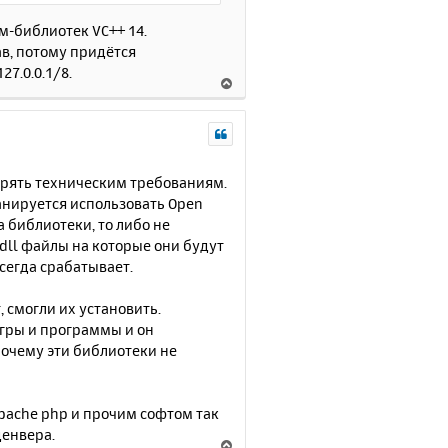
а
-библиотек VC++ 14.
ч
ав, потому придётся
а
27.0.0.1/8.
л
В
у
е
р
н
у
т
орять техническим требованиям.
ь
ланируется использовать Open
с
а библиотеки, то либо не
я
dll файлы на которые они будут
к
всегда срабатывает.
н
а
, смогли их установить.
ч
игры и программы и он
а
л
 Почему эти библиотеки не
у
apache php и прочим софтом так
денвера.
В