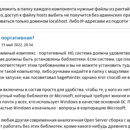
дложить в папку каждого компонента нужные файлы из рантайм
о, доступ к файлу hosts выбить не получится без админских пр
ваться только доменом localhost. Либо IP-адресами из подсети 1
е портативная?
»
13 май 2022, 20:34
аммный комплекс - портативный. НО, система должна удовлетв
теме должны быть установлены библиотеки. Если система, где п
 соответствует этим требованиям и вы не можете установить туд
е такой компьютер, либо ручками кидайте в папку с модулями 
ри запуске, как посоветовал SagePointer, однако этот способ не 
 включены в состав просто для удобства, чтобы те, у кого их нет
ртный набор библиотек от Microsoft, который требуют многие 
 почти у всех, кто использует Windows в качестве основной ОС.
астью Windows изначально - вопросы в корпорацию Microsoft.
, любая другая современная аналогичная Open Server сборка с 
т работать без этих библиотек, кроме какого-нибудь древнего 