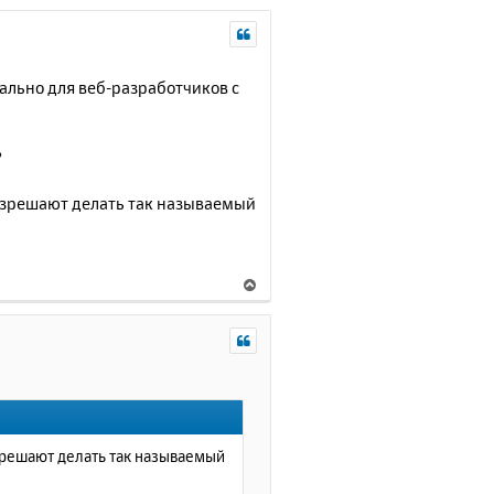
ально для веб-разработчиков с
?
разрешают делать так называемый
В
е
р
н
у
т
ь
с
я
азрешают делать так называемый
к
н