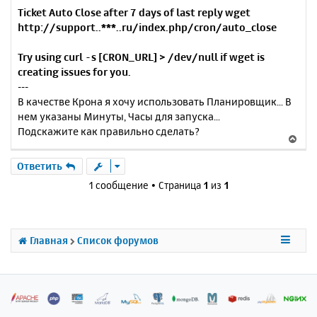
Ticket Auto Close after 7 days of last reply wget
http://support..***..ru/index.php/cron/auto_close
Try using curl -s [CRON_URL] > /dev/null if wget is
creating issues for you.
---
В качестве Крона я хочу использовать Планировщик... В
нем указаны Минуты, Часы для запуска...
Подскажите как правильно сделать?
В
е
р
Ответить
н
1 сообщение • Страница
1
из
1
у
т
ь
с
Главная
Список форумов
я
к
н
а
ч
а