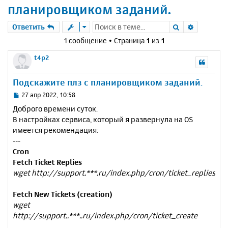
планировщиком заданий.
Поиск
Расшире
Ответить
1 сообщение • Страница
1
из
1
t4p2
Подскажите плз с планировщиком заданий.
С
27 апр 2022, 10:58
о
Доброго времени суток.
о
В настройках сервиса, который я развернула на OS
б
имеется рекомендация:
щ
е
---
н
Cron
и
Fetch Ticket Replies
е
wget http://support.***.ru/index.php/cron/ticket_replies
Fetch New Tickets (creation)
wget
http://support..***..ru/index.php/cron/ticket_create