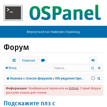
Вернуться на главную страницу
Форум
Главная
Поиск
Ра
с
о
х
Вход
ы
р
о
П
Главная
Список форумов
Обсуждение Open Server
л
у
д
о
Информация:
Конференция переехала на
GitHub
. Старый форум
к
м
и
доступен только для чтения.
и
ы
с
Подскажите плз с
к