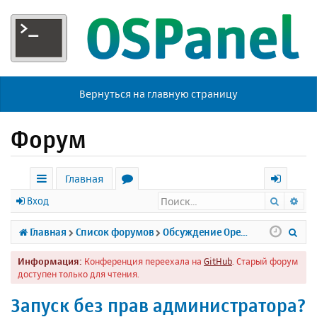
Вернуться на главную страницу
Форум
Главная
Поиск
Ра
с
о
х
Вход
ы
р
о
П
Главная
Список форумов
Обсуждение Open Server
л
у
д
о
Информация:
Конференция переехала на
GitHub
. Старый форум
к
м
и
доступен только для чтения.
и
ы
с
Запуск без прав администратора?
к