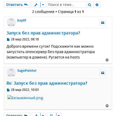
Поиск
Расшире
Ответить
2 сообщения • Страница
1
из
1
kay0f
Запуск без прав администратора?
С
28 мар 2022, 08:18
о
Доброго времени суток! Подскажите как можно
о
запустить опенсервер без прав администратора
б
(компьютер в домене). Ругается на hosts
щ
В
е
е
н
р
SagePointer
и
н
е
у
Re: Запуск без прав администратора?
т
ь
С
28 мар 2022, 10:03
с
о
о
я
б
к
В
щ
н
е
е
а
р
Ответить