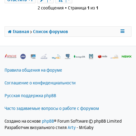
н
ч
н
и
2 сообщения • Страница
1
из
1
а
у
е
л
т
у
ь
с
Главная
Список форумов
я
к
н
а
ч
а
л
Правила общения на форуме
у
Соглашение о конфиденциальности
Русская поддержка phpBB
Часто задаваемые вопросы о работе с форумом
Создано на основе
phpBB
® Forum Software © phpBB Limited
Разработчик визуального стиля
Arty
- MrGaby