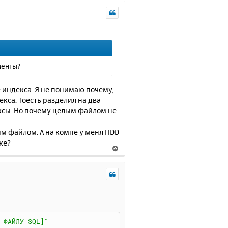
р
а
н
л
у
у
т
ь
с
я
менты?
к
н
 индекса. Я не понимаю почему,
а
кса. Тоесть разделил на два
ч
ексы. Но почему целым файлом не
а
л
у
ним файлом. А на компе у меня HDD
ке?
В
е
р
н
у
т
ь
с
_ФАЙЛУ_SQL]"
я