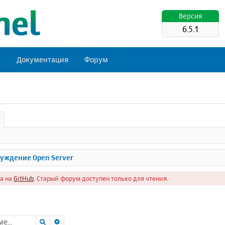
Версия
6.5.1
ь
Документация
Форум
уждение Open Server
а на
GitHub
. Старый форум доступен только для чтения.
Поиск
Расширенный поиск