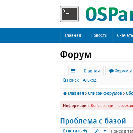
Главная
Новости
Скачат
Форум
Главная
Форумы
с
Поиск
Вход
ы
Главная
Список форумов
Обс
л
Информация:
Конференция переехал
к
и
Проблема с базой
Ответить