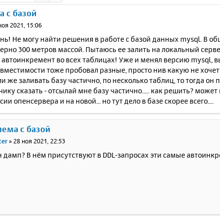
 с базой
ноя 2021, 15:06
ь! Не могу найти решения в работе с базой данных mysql. В о
ерно 300 метров массой. Пытаюсь ее залить на локальный сервер
автоинкремент во всех таблицах! Уже и менял версию mysql, в
вместимости тоже пробовал разные, просто нив какую не хочет
сли же заливать базу частично, по несколько таблиц, то тогда он п
чику сказать - отсылай мне базу частично..... как решить? может 
ии опенсервера и на новой... но тут дело в базе скорее всего....
лема с базой
ter
»
28 ноя 2021, 22:53
н дамп? В нём присутствуют в DDL-запросах эти самые автоинк