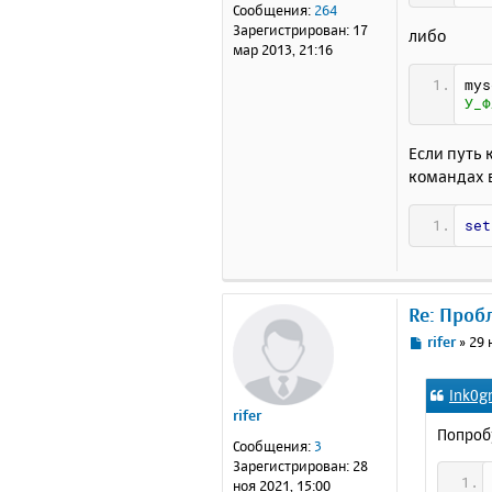
е
Сообщения:
264
н
Зарегистрирован:
17
либо
и
мар 2013, 21:16
е
mys
У_Ф
Если путь
командах 
set
Re: Проб
С
rifer
»
29 
о
о
Ink0g
б
rifer
щ
Попробу
е
Сообщения:
3
н
Зарегистрирован:
28
и
ноя 2021, 15:00