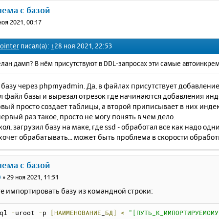
лема с базой
ноя 2021, 00:17
ointer
писал(а):
↑
28 ноя 2021, 22:53
лан дамп? В нём присутствуют в DDL-запросах эти самые автоинкре
базу через phpmyadmin. Да, в файлах присутствует добавление
л файл базы и вырезал отрезок где начинаются добавления инде
рвый просто создает таблицы, а второй приписывает в них инд
 первый раз такое, просто не могу понять в чем дело.
ол, загрузил базу на маке, где ssd - обработал все как надо од
 хочет обрабатывать... может быть проблема в скорости обработ
лема с базой
0
»
29 ноя 2021, 11:51
е импортировать базу из командной строки:
ql 
-
uroot 
-
p 
[НАИМЕНОВАНИЕ
_
БД]
<
"[ПУТЬ_К_ИМПОРТИРУЕМОМУ