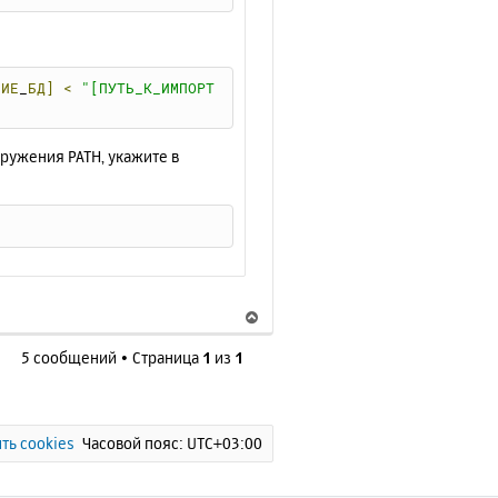
ч
а
л
у
НИЕ
_
БД]
<
"[ПУТЬ_К_ИМПОРТ
ружения PATH, укажите в
E
В
е
5 сообщений • Страница
1
из
1
р
н
у
т
ь
ть cookies
Часовой пояс:
UTC+03:00
с
я