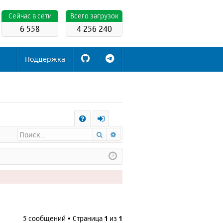
Cейчас в сети
Всего загрузок
6 558
4 256 240
Поддержка
С
Поиск
Расширенный поиск
FA
х
Q
о
д
5 сообщений • Страница
1
из
1