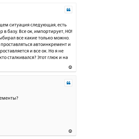
бщем ситуация следующая, есть
 в базу. Все ок, импортирует, НО!
ыбирал все какие только можно.
 проставляться автоинкремент и
роставляется и все ок. Но я не
кто сталкивался? Этот глюк и на
В
е
р
н
у
т
ременты?
ь
с
я
к
н
В
а
е
ч