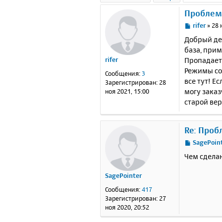
Проблема
С
rifer
»
28 
о
Добрый ден
о
база, прим
б
Пропадает 
rifer
щ
е
Режимы со
Сообщения:
3
н
все тут! Е
Зарегистрирован:
28
и
могу заказ
ноя 2021, 15:00
е
старой верс
Re: Проб
С
SagePoin
о
Чем сдела
о
б
SagePointer
щ
е
Сообщения:
417
н
Зарегистрирован:
27
и
ноя 2020, 20:52
е