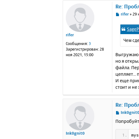
Re: Проб
С
rifer
»
29 
о
о
SageP
б
rifer
щ
Чем сде
е
Сообщения:
3
н
Зарегистрирован:
28
и
Выгружаю 
ноя 2021, 15:00
е
но я откры
файла. Пе
цепляет...
И еще прик
стоит и не
Re: Проб
С
Ink0gnit
о
Попробуйт
о
б
Ink0gnit0
щ
mys