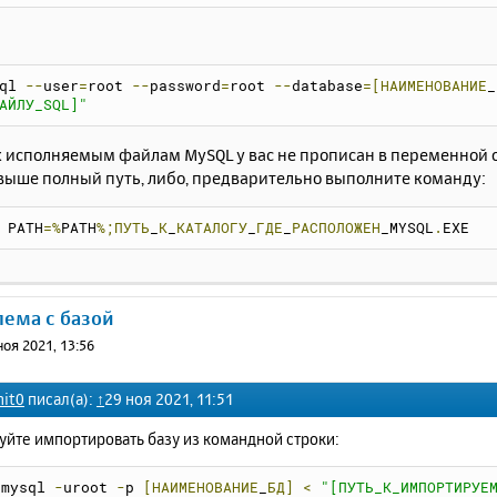
ql 
--
user
=
root 
--
password
=
root 
--
database
=[НАИМЕНОВАНИЕ
_
АЙЛУ_SQL]"
 к исполняемым файлам MySQL у вас не прописан в переменной 
выше полный путь, либо, предварительно выполните команду:
 PATH
=%
PATH
%;ПУТЬ
_
К
_
КАТАЛОГУ
_
ГДЕ
_
РАСПОЛОЖЕН
_MYSQL
.
EXE
лема с базой
ноя 2021, 13:56
nit0
писал(а):
↑
29 ноя 2021, 11:51
йте импортировать базу из командной строки:
mysql 
-
uroot 
-
p 
[НАИМЕНОВАНИЕ
_
БД]
<
"[ПУТЬ_К_ИМПОРТИРУЕ