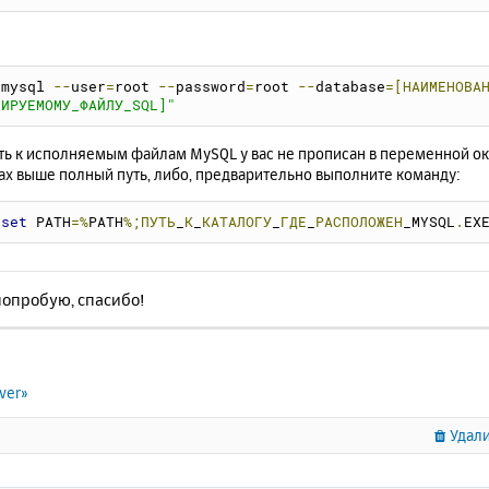
mysql 
--
user
=
root 
--
password
=
root 
--
database
=[НАИМЕНОВА
ИРУЕМОМУ_ФАЙЛУ_SQL]"
ть к исполняемым файлам MySQL у вас не прописан в переменной ок
ах выше полный путь, либо, предварительно выполните команду:
set
 PATH
=%
PATH
%;ПУТЬ
_
К
_
КАТАЛОГУ
_
ГДЕ
_
РАСПОЛОЖЕН
_MYSQL
.
EX
попробую, спасибо!
ver»
Удали