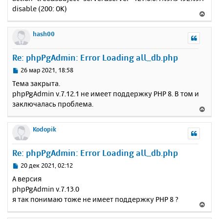
disable (200: OK)
В
е
р
hash00
н
у
Re: phpPgAdmin: Error Loading all_db.php
т
ь
С
26 мар 2021, 18:58
с
о
Тема закрыта.
о
я
phpPgAdmin v.7.12.1 не имеет поддержку PHP 8. В том и
б
к
заключалась проблема.
щ
н
В
е
а
е
н
ч
р
Kodopik
и
а
н
е
л
у
Re: phpPgAdmin: Error Loading all_db.php
у
т
ь
С
20 дек 2021, 02:12
с
о
А версия
о
я
phpPgAdmin v.7.13.0
б
к
я так понимаю тоже не имеет поддержку PHP 8 ?
щ
н
В
е
а
е
н