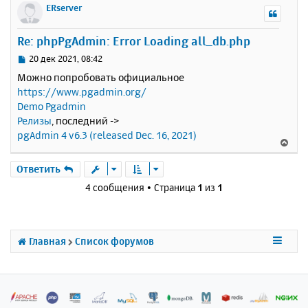
ч
р
ERserver
и
а
н
е
л
у
Re: phpPgAdmin: Error Loading all_db.php
у
т
ь
С
20 дек 2021, 08:42
с
о
Можно попробовать официальное
о
я
https://www.pgadmin.org/
б
к
Demo Pgadmin
щ
н
е
Релизы
, последний ->
а
н
pgAdmin 4 v6.3 (released Dec. 16, 2021)
ч
В
и
а
е
е
л
р
Ответить
у
н
4 сообщения • Страница
1
из
1
у
т
ь
с
Главная
Список форумов
я
к
н
а
ч