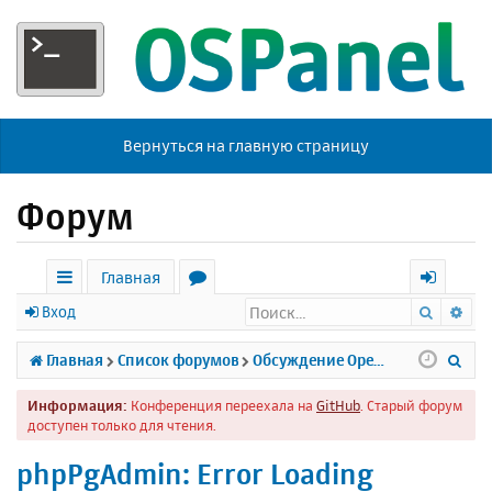
Вернуться на главную страницу
Форум
Главная
Поиск
Ра
с
о
х
Вход
ы
р
о
П
Главная
Список форумов
Обсуждение Open Server
л
у
д
о
Информация:
Конференция переехала на
GitHub
. Старый форум
к
м
и
доступен только для чтения.
и
ы
с
phpPgAdmin: Error Loading
к