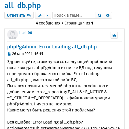
all_db.php
Поиск
Расшире
Ответить
4 сообщения • Страница
1
из
1
hash00
phpPgAdmin: Error Loading all_db.php
С
26 мар 2021, 16:15
о
Здравствуйте, столкнулся со следующей проблемой:
о
после входа в phpPgAdmin в списке БД под текущим
б
сервером отображается ошибка Error Loading
щ
е
all_db.php..., вместо какой либо БД.
н
Пытался починить заменой php.ini на production и
и
добавлением error_reporting(E_ALL & ~E_NOTICE &
е
~E_STRICT & ~E_DEPRECATED); в файл конфигурации
phpPgAdmin. Ничего не помогло.
Какие могут быть решения этой проблемы?
Вся ошибка: Error Loading all_db.php?
action=tree&subject=server&server=127.0.0.1%3A5432%3A