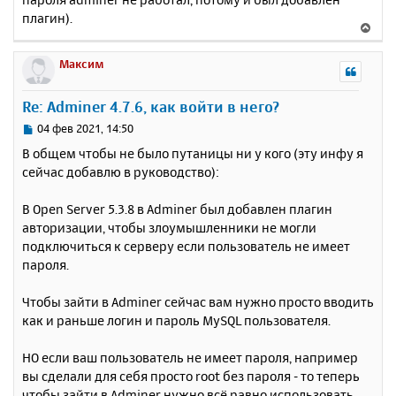
плагин).
В
е
р
Максим
н
у
Re: Adminer 4.7.6, как войти в него?
т
ь
С
04 фев 2021, 14:50
с
о
В общем чтобы не было путаницы ни у кого (эту инфу я
о
я
сейчас добавлю в руководство):
б
к
щ
н
е
В Open Server 5.3.8 в Adminer был добавлен плагин
а
н
авторизации, чтобы злоумышленники не могли
ч
и
а
подключиться к серверу если пользователь не имеет
е
л
пароля.
у
Чтобы зайти в Adminer сейчас вам нужно просто вводить
как и раньше логин и пароль MySQL пользователя.
НО если ваш пользователь не имеет пароля, например
вы сделали для себя просто root без пароля - то теперь
чтобы зайти в Adminer нужно всё равно использовать