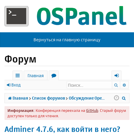
Вернуться на главную страницу
Форум
Главная
Поиск
Ра
с
о
х
Вход
ы
р
о
П
Главная
Список форумов
Обсуждение Open Server
л
у
д
о
Информация:
Конференция переехала на
GitHub
. Старый форум
к
м
и
доступен только для чтения.
и
ы
с
Adminer 4.7.6, как войти в него?
к