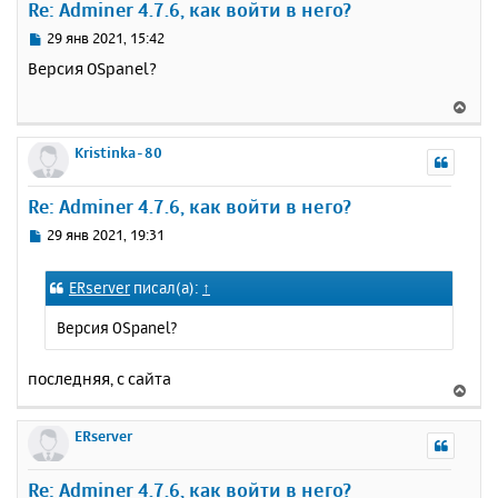
Re: Adminer 4.7.6, как войти в него?
т
ь
С
29 янв 2021, 15:42
с
о
Версия OSpanel?
о
я
б
к
В
щ
н
е
е
а
р
Kristinka-80
н
ч
н
и
а
у
е
Re: Adminer 4.7.6, как войти в него?
л
т
у
ь
С
29 янв 2021, 19:31
с
о
о
я
ERserver
писал(а):
↑
б
к
щ
н
Версия OSpanel?
е
а
н
ч
и
последняя, с сайта
а
В
е
л
е
у
р
ERserver
н
у
Re: Adminer 4.7.6, как войти в него?
т