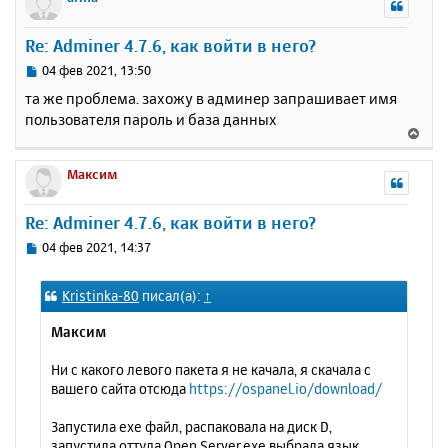
н
у
Re: Adminer 4.7.6, как войти в него?
т
ь
С
04 фев 2021, 13:50
с
о
та же проблема. захожу в админер запрашивает имя
о
я
пользователя пароль и база данных
б
к
В
щ
н
е
е
а
р
Максим
н
ч
н
и
а
у
е
Re: Adminer 4.7.6, как войти в него?
л
т
у
ь
С
04 фев 2021, 14:37
с
о
о
я
Kristinka-80
писал(а):
↑
б
к
щ
н
Максим
е
а
н
ч
Ни с какого левого пакета я не качала, я скачала с
и
а
вашего сайта отсюда
https://ospanel.io/download/
е
л
у
Запустила ехе файл, распаковала на диск D,
запустила оттуда Open Server.exe выбрала язык,