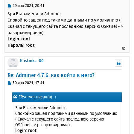
ь
С
29 янв 2021, 20:41
с
о
Зря Вы заменили Adminer.
о
я
Спокойно зашел под такими данными по умолчанию (
б
к
Скачал с текущего сайта последнюю версию OSPanel - >
щ
н
е
разархивировал).
а
н
Login: root
ч
и
а
Пароль: root
В
е
л
е
у
р
Kristinka-80
н
у
Re: Adminer 4.7.6, как войти в него?
т
ь
С
30 янв 2021, 17:41
с
о
о
я
ERserver
писал(а):
↑
б
к
щ
н
Зря Вы заменили Adminer.
е
а
Спокойно зашел под такими данными по умолчанию
н
ч
( Скачал с текущего сайта последнюю версию
и
а
OSPanel - > разархивировал).
е
л
Login: root
у