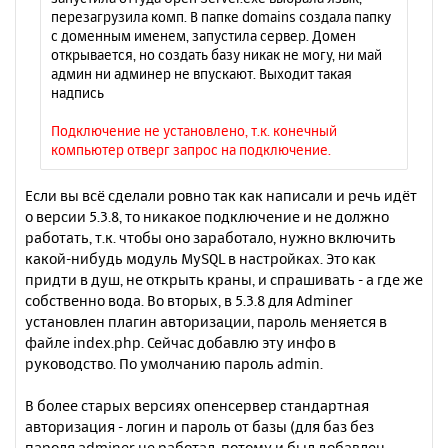
перезагрузила комп. В папке domains создала папку
с доменным именем, запустила сервер. Домен
открывается, но создать базу никак не могу, ни май
админ ни админер не впускают. Выходит такая
надпись
Подключение не установлено, т.к. конечный
компьютер отверг запрос на подключение.
Если вы всё сделали ровно так как написали и речь идёт
о версии 5.3.8, то никакое подключение и не должно
работать, т.к. чтобы оно заработало, нужно включить
какой-нибудь модуль MySQL в настройках. Это как
придти в душ, не открыть краны, и спрашивать - а где же
собственно вода. Во вторых, в 5.3.8 для Adminer
установлен плагин авторизации, пароль меняется в
файле index.php. Сейчас добавлю эту инфо в
руководство. По умолчанию пароль admin.
В более старых версиях опенсервер стандартная
авторизация - логин и пароль от базы (для баз без
пароля adminer не работал, потому и был добавлен