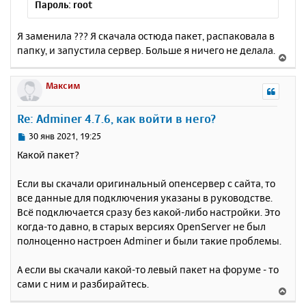
Пароль: root
Я заменила ??? Я скачала остюда пакет, распаковала в
папку, и запустила сервер. Больше я ничего не делала.
В
е
р
Максим
н
у
Re: Adminer 4.7.6, как войти в него?
т
ь
С
30 янв 2021, 19:25
с
о
Какой пакет?
о
я
б
к
Если вы скачали оригинальный опенсервер с сайта, то
щ
н
е
все данные для подключения указаны в руководстве.
а
н
Всё подключается сразу без какой-либо настройки. Это
ч
и
а
когда-то давно, в старых версиях OpenServer не был
е
л
полноценно настроен Adminer и были такие проблемы.
у
А если вы скачали какой-то левый пакет на форуме - то
сами с ним и разбирайтесь.
В
е