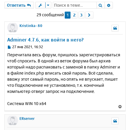
Поиск
Расшире
Ответить
29 сообщений
1
2
3
След.
Kristinka-80
Adminer 4.7.6, как войти в него?
С
27 янв 2021, 16:32
о
Перечитала весь форум, пришлось зарегистрироваться
о
чтоб спросить. В одной из веток форума был архив
б
который надо распаковать с заменой в папку Adminer и
щ
е
в файле index.php вписать свой пароль. Всё сделала,
н
ввожу этот самый пароль, но опять не впускает, пишет
и
что Подключение не установлено, т.к. конечный
е
компьютер отверг запрос на подключение.
Система WIN 10 x64
В
е
р
ERserver
н
у