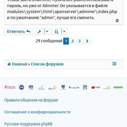
пароль, но уже от Adminer. Он указывается в файле
modules\system\html\openserver\adminer\index.php
и по умолчанию "admin", лучше его сменить.
В
е
р
Ответить
н
29 сообщений
1
2
3
След.
у
т
ь
с
я
Главная
Список форумов
к
н
а
ч
а
л
Правила общения на форуме
у
Соглашение о конфиденциальности
Русская поддержка phpBB