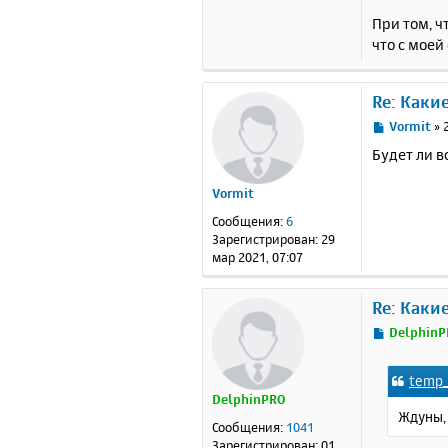
При том, ч
что с моей
Re: Каки
С
Vormit
»
о
Будет ли в
о
б
Vormit
щ
е
Сообщения:
6
н
Зарегистрирован:
29
и
мар 2021, 07:07
е
Re: Каки
С
DelphinP
о
о
temp_
б
DelphinPRO
щ
Ждуны, 
е
Сообщения:
1041
н
Зарегистрирован:
01