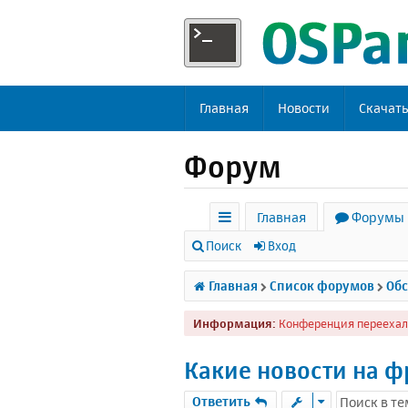
Главная
Новости
Скачат
Форум
Главная
Форумы
с
Поиск
Вход
ы
Главная
Список форумов
Обс
л
Информация:
Конференция переехал
к
и
Какие новости на ф
Ответить