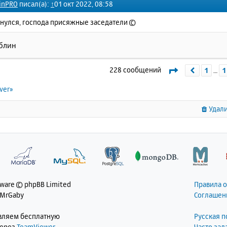
inPRO
писал(а):
↑
01 окт 2022, 08:58
онулся, господа присяжные заседатели ©
 блин
Страница
15
228 сообщений
1
1
Пред.
…
ver»
Удали
tware © phpBB Limited
Правила 
 MrGaby
Соглашен
авляем бесплатную
Русская 
через
TeamViewer
Часто за