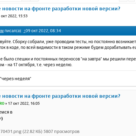
е новости на фронте разработки новой версии?
 окт 2022, 15:53
им
писал(а):
↑
09 окт 2022, 08:34
вуйте. Сборку собрали, уже проводим тесты, но постоянно возника
ок в коде, по всей видимости в таком режиме будем дорабатывать е
е было спешки и постоянных переносов "на завтра" мы решили пере
ом - на 17 октября, т.е. через неделю.
"через неделя"
е новости на фронте разработки новой версии?
RO
»
17 окт 2022, 16:05
мся в
70431.png (22.82 КБ) 5807 просмотров