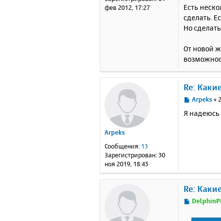
и
Есть неск
фев 2012, 17:27
е
сделать. 
Но сделать
От новой 
возможнос
Re: Каки
С
Arpeks
»
2
о
Я надеюсь 
о
б
Arpeks
щ
е
Сообщения:
13
н
Зарегистрирован:
30
и
ноя 2019, 18:45
е
Re: Каки
С
DelphinP
о
о