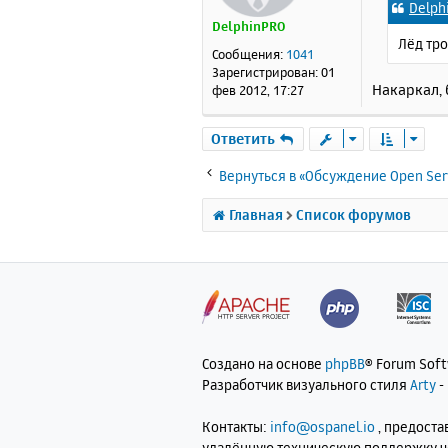
Delph
б
DelphinPRO
щ
Лёд тр
е
Сообщения:
1041
н
Зарегистрирован:
01
и
Накаркал,
фев 2012, 17:27
е
Ответить
Вернуться в «Обсуждение Open Ser
Главная
Список форумов
Создано на основе
phpBB
® Forum Sof
Разработчик визуального стиля
Arty
-
Контакты:
info@ospanel.io
, предост
удалённую техническую поддержку 