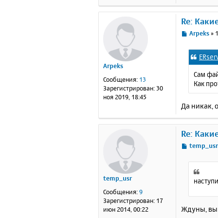
е
Re: Каки
С
Arpeks
»
1
о
о
ERser
б
Arpeks
щ
Сам фай
е
Сообщения:
13
Как про
н
Зарегистрирован:
30
и
ноя 2019, 18:45
е
Да никак, 
Re: Каки
С
temp_us
о
о
б
temp_usr
щ
наступи
е
Сообщения:
9
н
Зарегистрирован:
17
и
Ждуны, вы 
июн 2014, 00:22
е