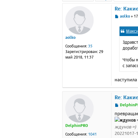
Re: Каки
С
aolko
»
17
о
о
Макс
б
aolko
щ
Здравст
е
Сообщения:
35
доработ
н
Зарегистрирован:
29
и
май 2018, 11:37
Чтобы н
е
с запас
наступила 
Re: Каки
С
DelphinP
о
превращае
о
б
DelphinPRO
ждунов =)
щ
е
20221017-1
Сообщения:
1041
н