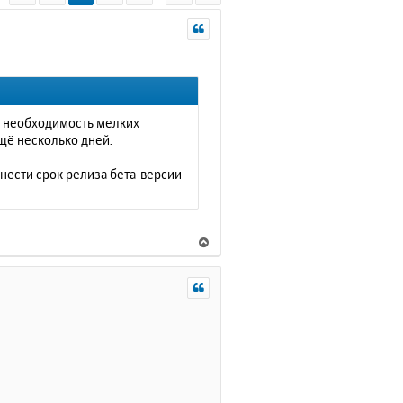
ет необходимость мелких
щё несколько дней.
нести срок релиза бета-версии
В
е
р
н
у
т
ь
с
я
к