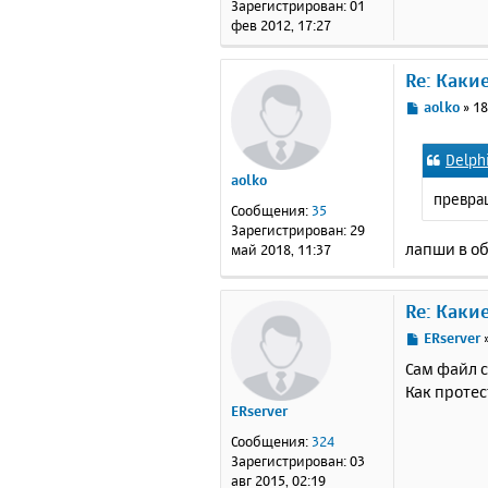
Зарегистрирован:
01
и
фев 2012, 17:27
е
Re: Каки
С
aolko
»
18
о
о
Delph
б
aolko
щ
превра
е
Сообщения:
35
н
Зарегистрирован:
29
и
лапши в об
май 2018, 11:37
е
Re: Каки
С
ERserver
о
Сам файл с
о
Как проте
б
ERserver
щ
е
Сообщения:
324
н
Зарегистрирован:
03
и
авг 2015, 02:19