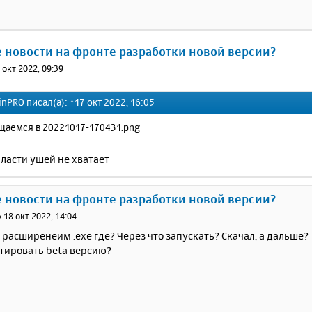
е новости на фронте разработки новой версии?
 окт 2022, 09:39
inPRO
писал(а):
↑
17 окт 2022, 16:05
щаемся в 20221017-170431.png
ласти ушей не хватает
е новости на фронте разработки новой версии?
»
18 окт 2022, 14:04
 расширенеим .exe где? Через что запускать? Скачал, а дальше?
стировать beta версию?