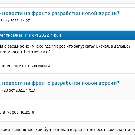
е новости на фронте разработки новой версии?
8 окт 2022, 14:07
ver
писал(а):
↑
18 окт 2022, 14:04
л с расширенеим .exe где? Через что запускать? Скачал, а дальше?
тестировать beta версию?
они её еще не выложили
е новости на фронте разработки новой версии?
r
»
20 окт 2022, 17:23
ла "через неделя"
такие смешные, как будто новая версия принесёт вам счастье и