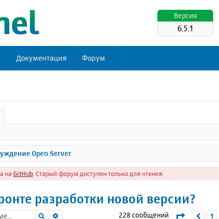
Версия
6.5.1
ь
Документация
Форум
уждение Open Server
а на
GitHub
. Старый форум доступен только для чтения.
ронте разработки новой версии?
Поиск
Расширенный поиск
Страниц
228 сообщений
1
Пре