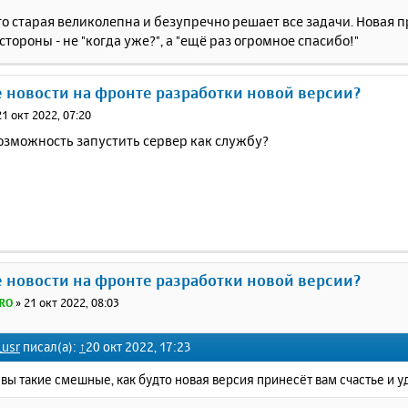
то старая великолепна и безупречно решает все задачи. Новая 
 стороны - не "когда уже?", а "ещё раз огромное спасибо!"
е новости на фронте разработки новой версии?
21 окт 2022, 07:20
озможность запустить сервер как службу?
е новости на фронте разработки новой версии?
RO
»
21 окт 2022, 08:03
usr
писал(а):
↑
20 окт 2022, 17:23
вы такие смешные, как будто новая версия принесёт вам счастье и уд