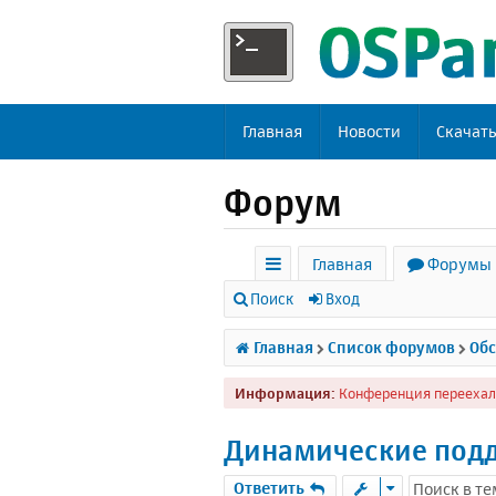
Главная
Новости
Скачат
Форум
Главная
Форумы
с
Поиск
Вход
ы
Главная
Список форумов
Обс
л
Информация:
Конференция переехал
к
и
Динамические подд
Ответить