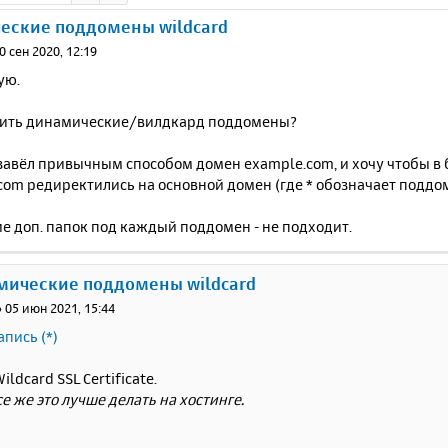
еские поддомены wildcard
0 сен 2020, 12:19
ую.
оить динамические/вилдкард поддомены?
завёл привычным способом домен example.com, и хочу чтобы в 
.com редиректились на основной домен (где * обозначает подд
ие доп. папок под каждый поддомен - не подходит.
мические поддомены wildcard
»
05 июн 2021, 15:44
апись (*)
ildcard SSL Certificate.
е же это лучше делать на хостинге.