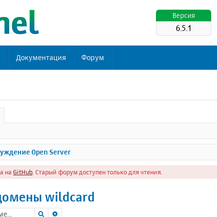
Версия
6.5.1
ь
Документация
Форум
уждение Open Server
а на
GitHub
. Старый форум доступен только для чтения.
омены wildcard
Поиск
Расширенный поиск