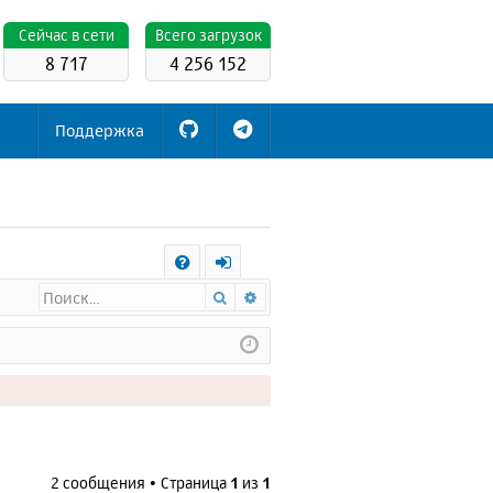
Cейчас в сети
Всего загрузок
8 717
4 256 152
Поддержка
С
Поиск
Расширенный поиск
FA
х
Q
о
д
2 сообщения • Страница
1
из
1