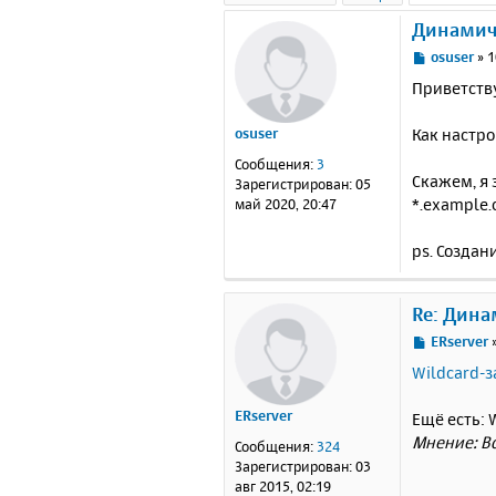
Динамич
С
osuser
»
1
о
Приветств
о
б
Как настр
osuser
щ
е
Сообщения:
3
н
Скажем, я 
Зарегистрирован:
05
и
*.example
май 2020, 20:47
е
ps. Создан
Re: Дина
С
ERserver
о
Wildcard-з
о
б
ERserver
Ещё есть: W
щ
е
Мнение: Вс
Сообщения:
324
н
Зарегистрирован:
03
и
авг 2015, 02:19