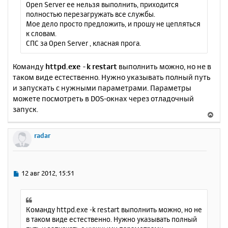
Open Server ее нельзя выполнить, приходится
полностью перезагружать все службы.
Мое дело просто предложить, и прошу не цепляться
к словам.
СПС за Open Server , класная прога.
Команду
httpd.exe -k restart
выполнить можно, но не в
таком виде естественно. Нужно указывать полный путь
и запускать с нужными параметрами. Параметры
можете посмотреть в DOS-окнах через отладочный
запуск.
В
е
р
radar
н
у
т
ь
С
12 авг 2012, 15:51
с
о
о
я
б
к
щ
Команду httpd.exe -k restart выполнить можно, но не
н
е
в таком виде естественно. Нужно указывать полный
а
н