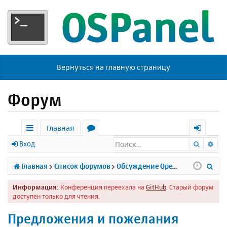
Вернуться на главную страницу
Форум
Главная
Поиск
Ра
с
о
х
Вход
ы
р
о
П
Главная
Список форумов
Обсуждение Open Server
л
у
д
о
Информация:
Конференция переехала на
GitHub
. Старый форум
к
м
и
доступен только для чтения.
и
ы
с
Предложения и пожелания
к