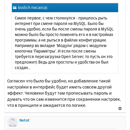
о
я
bodich писал(а):
б
к
щ
н
Самое первое, с чем столкнулся - пришлось рыть
е
а
интернет при смене пароля на MySQL. Было бы
н
ч
очень удобно, если бы после смены пароля в MySQL
и
а
можно было бы просто поменять его и в настройках
е
л
программы, а не рыться в файлах конфигурации.
у
Например во вкладке 'Модули' рядом с модулем
кнопочка 'Параметры'. И если после смены
требуется перезагрузка Open Server, то пусть он это
предложит) Ведь для простоты и удобства он был
создан...
Согласен что было бы удобно, но добавление такой
настройки в интерфейс будет иметь совсем другой
эффект. Человеки будут там прописывать пароль и
думать что он сам изменится при сохранении настроек,
что в принципе и ожидается по логике.
В
е
р
Netot
н
у