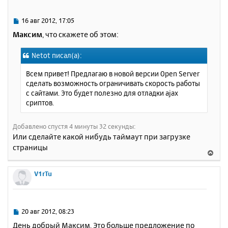
т
ь
С
16 авг 2012, 17:05
с
о
Максим
, что скажете об этом:
о
я
б
к
Netot писал(а):
щ
н
е
а
Всем привет! Предлагаю в новой версии Open Server
н
ч
сделать возможность ограничивать скорость работы
и
а
с сайтами. Это будет полезно для отладки ajax
е
л
сриптов.
у
Добавлено спустя 4 минуты 32 секунды:
Или сделайте какой нибудь таймаут при загрузке
страницы
В
е
р
V1rTu
н
у
т
ь
С
20 авг 2012, 08:23
с
о
День добрый Максим. Это больше предложение по