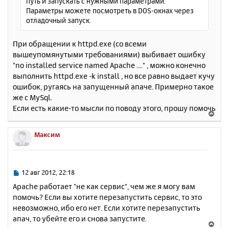
путь и запускать с нужными параметрами.
ч
и
Параметры можете посмотреть в DOS-окнах через
а
е
отладочный запуск.
л
у
При обращении к httpd.exe (со всеми
вышеупомянутыми требованиями) выбивает ошибку
"no installed service named Apache ...." , можно конечно
выполнить httpd.exe -k install , но все равно выдает кучу
ошибок, ругаясь на запущенный апаче. Примерно такое
же с MySql.
Если есть какие-то мысли по поводу этого, прошу помочь
В
е
р
Максим
н
у
т
ь
С
12 авг 2012, 22:18
с
о
Apache работает "не как сервис", чем же я могу вам
о
я
помочь? Если вы хотите перезапустить сервис, то это
б
к
невозможно, ибо его нет. Если хотите перезапустить
щ
н
е
апач, то убейте его и снова запустите.
а
В
н