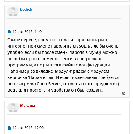
ч
е
и
а
р
bodich
е
л
н
у
у
т
ь
С
13 авг 2012, 14:04
с
о
Самое первое, с чем столкнулся - пришлось рыть
о
я
интернет при смене пароля на MySQL. Было бы очень
б
к
удобно, если бы после смены пароля в MySQL можно
щ
н
е
было бы просто поменять его и в настройках
а
н
программы, а не рыться в файлах конфигурации.
ч
и
а
Например во вкладке 'Модули' рядом с модулем
е
л
кнопочка 'Параметры'. И если после смены требуется
у
перезагрузка Open Server, то пусть он это предложит)
Ведь для простоты и удобства он был создан...
В
е
р
Максим
н
у
т
ь
С
13 авг 2012, 15:06
с
о