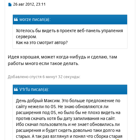
ь
С
26 авг 2012, 23:11
с
о
о
я
worze писал(а):
б
к
щ
н
Хотелось бы видеть в проекте веб-панель упраления
е
а
сервером.
н
ч
Как на это смотрит автор?
и
а
е
л
Идея хорошая, может когда-нибудь и сделаю, там
у
работы много если такое делать.
Добавлено спустя 6 минут 32 секунды:
V1rTu писал(а):
День добрый Максим. Это больше предложение по
сайту нежели по OS. Не знаю обновляются ли
расширения под OS, но было бы не плохо видеть на
против скачать хотя бы дату запиливания на сайт.
Ибо скачал пользователь и не знает обновились ли
расширения и будет сидеть довольно таки долго на
старых. А так раз взглянул и понял что сборка старая