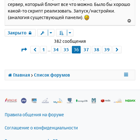
у
сервер, который блочит все что можно. Было бы хорошо
какой-то скрипт реализовать. Запуск/настройки.
(аналогия существующей панели).
В
е
р
Закрыто
н
382 сообщения
у
Страница
36
из
39
1
34
35
36
37
38
39
Пред.
След.
…
т
ь
с
я
к
Главная
Список форумов
н
а
ч
а
л
у
Правила общения на форуме
Соглашение о конфиденциальности