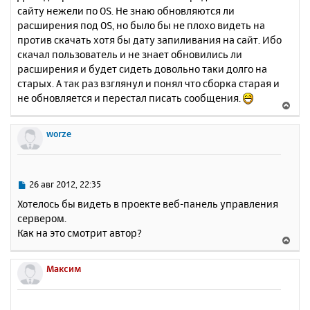
о
я
сайту нежели по OS. Не знаю обновляются ли
б
к
расширения под OS, но было бы не плохо видеть на
щ
н
е
против скачать хотя бы дату запиливания на сайт. Ибо
а
н
скачал пользователь и не знает обновились ли
ч
и
а
расширения и будет сидеть довольно таки долго на
е
л
старых. А так раз взглянул и понял что сборка старая и
у
не обновляется и перестал писать сообщения.
В
е
р
worze
н
у
т
ь
С
26 авг 2012, 22:35
с
о
Хотелось бы видеть в проекте веб-панель управления
о
я
сервером.
б
к
Как на это смотрит автор?
щ
н
В
е
а
е
н
ч
р
Максим
и
а
н
е
л
у
у
т