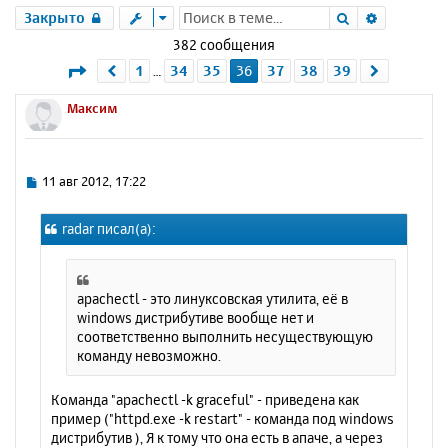
Поиск
Расшире
Закрыто
382 сообщения
Страница
36
из
39
1
34
35
36
37
38
39
Пред.
След.
…
Максим
С
11 авг 2012, 17:22
о
о
radar писал(а):
б
щ
е
н
apachectl - это линуксовская утилита, её в
и
windows дистрибутиве вообще нет и
е
соответственно выполнить несуществующую
команду невозможно.
Команда "apachectl -k graceful" - приведена как
пример ("httpd.exe -k restart" - команда под windows
дистрибутив ), Я к тому что она есть в апаче, а через