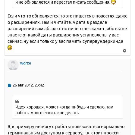
и не обновляется и перестал писать сообщения.
Если что-то обновляется, то это пишется в новостях, даже
о расширениях. Там и читайте. А дата в разделе
расширений вам абсолютно ничего не скажет, ибо вы не
знаете от какой даты расширения установлены у вас
сейчас, ну если только у вас память супервундеркинда
В
е
р
worze
н
у
т
ь
С
26 авг 2012, 23:42
с
о
о
я
б
к
щ
Идея хорошая, может когда-нибудь и сделаю, там
н
е
работы много если такое делать.
а
н
ч
и
а
Я, к примеру не могу с работы пользоваться нормально
е
л
терминальным доступом к серверу, т.к. стоит прокси