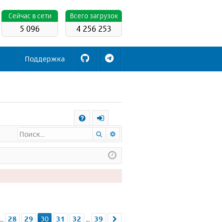
Cейчас в сети
Всего загрузок
5 096
4 256 253
Поддержка
С
Поиск
Расширенный поиск
FA
х
Q
о
д
а
30
из
39
28
29
30
31
32
39
д.
След.
…
…