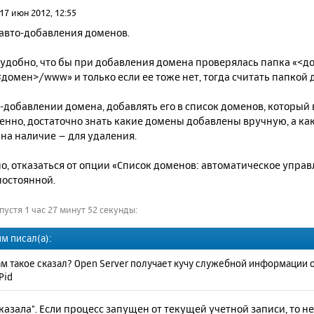
17 июн 2012, 12:55
 авто-добавления доменов.
 удобно, что бы при добавления домена проверялась папка «<до
<домен>/www» и только если ее тоже нет, тогда считать папкой
о-добавлении домена, добавлять его в список доменов, который в
енно, достаточно знать какие домены добавлены вручную, а как
на наличие – для удаления.
о, отказаться от опции «Список доменов: автоматическое управ
остоянной.
устя 1 час 27 минут 52 секунды:
м писал(а):
ам такое сказал? Open Server получает кучу служебной информации о
Pid
казала". Если процесс запущен от текущей учетной записи, то 