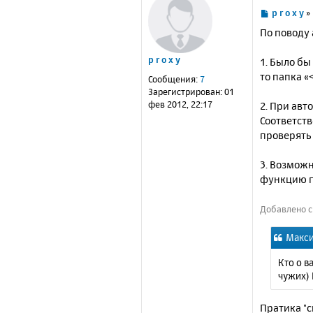
С
p r o x y
»
о
По поводу
о
б
p r o x y
1. Было бы
щ
е
то папка «
Сообщения:
7
н
Зарегистрирован:
01
и
фев 2012, 22:17
2. При авт
е
Соответств
проверять 
3. Возможн
функцию п
Добавлено сп
Макси
Кто о в
чужих) 
Пратика "с