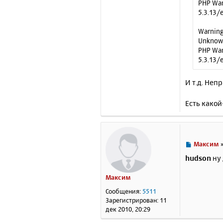
PHP War
5.3.13/
Warning
Unknown
PHP War
5.3.13/
И т.д. Неп
Есть какой
С
Максим
о
hudson
ну 
о
б
Максим
щ
е
Сообщения:
5511
н
Зарегистрирован:
11
и
дек 2010, 20:29
е