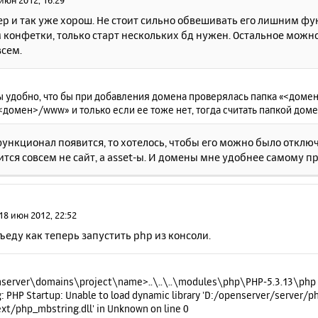
июн 2012, 16:29
ер и так уже хорош. Не стоит сильно обвешивать его лишним ф
 конфетки, только старт нескольких бд нужен. Остальное можно
всем.
 удобно, что бы при добавления домена проверялась папка «<домен>/
<домен>/www» и только если ее тоже нет, тогда считать папкой доме
функционал появится, то хотелось, чтобы его можно было отключ
тся совсем не сайт, а asset-ы. И домены мне удобнее самому п
18 июн 2012, 22:52
въеду как теперь запустить php из консоли.
server\domains\project\name>..\..\..\modules\php\PHP-5.3.13\php
: PHP Startup: Unable to load dynamic library 'D:/openserver/server/
ext/php_mbstring.dll' in Unknown on line 0