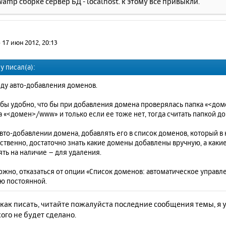
amp сборке сервер БД - localhost. к этому все привыкли.
»
17 июн 2012, 20:13
x y писал(а):
оду авто-добавления доменов.
 бы удобно, что бы при добавления домена проверялась папка «<доме
а «<домен>/www» и только если ее тоже нет, тогда считать папкой д
авто-добавлении домена, добавлять его в список доменов, который в н
ственно, достаточно знать какие домены добавлены вручную, а какие
ть на наличие – для удаления.
ожно, отказаться от опции «Список доменов: автоматическое управле
ю постоянной.
как писать, читайте пожалуйста последние сообщения темы, я у
ого не будет сделано.