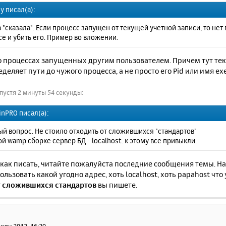
x y писал(а):
 "сказала". Если процесс запущен от текущей учетной записи, то не
е и убить его. Пример во вложении.
 о процессах запущенных другим пользователем. Причем тут те
еделяет пути до чужого процесса, а не просто его Pid или имя exe
пустя 2 минуты 54 секунды:
inPRO писал(а):
й вопрос. Не стоило отходить от сложившихся "стандартов"
й wamp сборке сервер БД - localhost. к этому все привыкли.
как писать, читайте пожалуйста последние сообщения темы. На 
льзовать какой угодно адрес, хоть localhost, хоть papahost что 
т сложившихся стандартов
вы пишете.