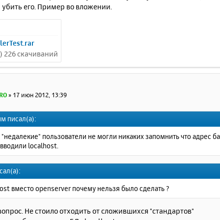
 убить его. Пример во вложении.
lerTest.rar
Б) 226 скачиваний
RO
»
17 июн 2012, 13:39
м писал(а):
"недалекие" пользователи не могли никаких запомнить что адрес ба
вводили localhost.
сал(а):
host вместо openserver почему нельзя было сделать ?
опрос. Не стоило отходить от сложившихся "стандартов"