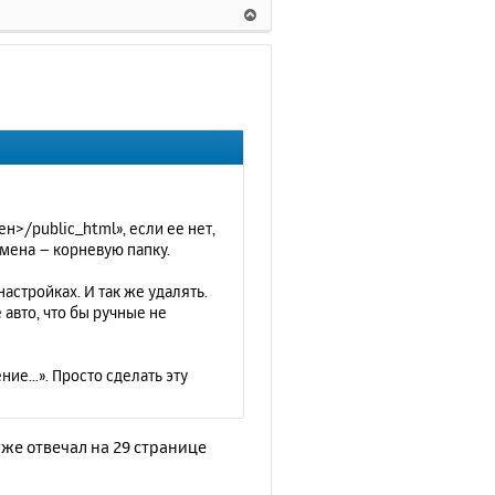
В
е
р
н
у
т
ь
с
я
к
н
н>/public_html», если ее нет,
а
омена – корневую папку.
ч
а
астройках. И так же удалять.
л
 авто, что бы ручные не
у
ние…». Просто сделать эту
же отвечал на 29 странице