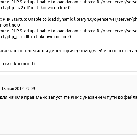
ning: PHP Startup: Unable to load dynamic library 'D:/openserver/ser
ext/php_bz2.dll' in Unknown on line 0
: PHP Startup: Unable to load dynamic library 'D:/openserver/server/p
 on line 0
ning: PHP Startup: Unable to load dynamic library 'D:/openserver/ser
ext/php_curl.dll' in Unknown on line 0
равильно определяется директория для модулей и пошло поехал
-то workarround?
»
18 июн 2012, 23:09
для начала правильно запустите PHP с указанием пути до файла