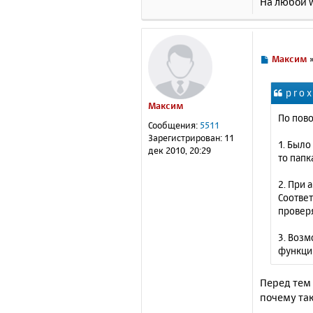
На любой w
С
Максим
о
о
p r o 
б
Максим
щ
По пов
е
Сообщения:
5511
н
Зарегистрирован:
11
1. Было
и
дек 2010, 20:29
то папк
е
2. При 
Соответ
проверя
3. Возм
функци
Перед тем 
почему так