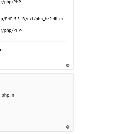
ver/php/PHP-
ч
а
л
hp/PHP-5.3.13/ext/php_bz2.dll' in
у
ver/php/PHP-
о.
В
е
р
н
у
т
 php.ini
ь
с
я
к
н
В
а
е
ч