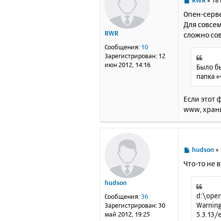
RWR
»
18 
о
Опен-серв
о
Для совсем
б
RWR
сложно со
щ
е
Сообщения:
10
н
Зарегистрирован:
12
и
июн 2012, 14:16
Было бы
е
папка «
Если этот 
www, храни
С
hudson
»
о
Что-то не 
о
б
hudson
щ
е
d:\open
Сообщения:
36
н
Warning
Зарегистрирован:
30
и
5.3.13/
май 2012, 19:25
е