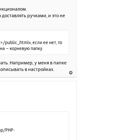
у
т
ункционалом.
ь
 доставлять ручками, и это не
с
я
к
н
public_html», если ее нет, то
а
на – корневую папку.
ч
а
л
ать. Например, у меня в папке
у
рописывать в настройках.
В
е
р
н
у
т
ь
с
я
к
php/PHP-
н
а