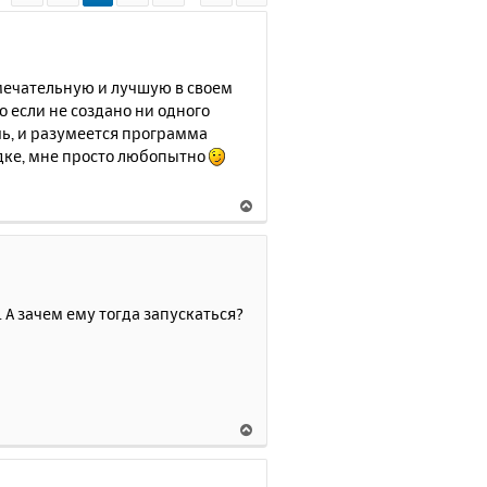
амечательную и лучшую в своем
о если не создано ни одного
чь, и разумеется программа
ядке, мне просто любопытно
В
е
р
н
у
т
. А зачем ему тогда запускаться?
ь
с
я
к
н
В
а
е
ч
р
а