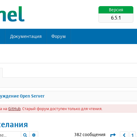
Версия
6.5.1
ь
Документация
Форум
уждение Open Server
а на
GitHub
. Старый форум доступен только для чтения.
желания
Поиск
Расширенный поиск
Страниц
382 сообщения
1
Пре