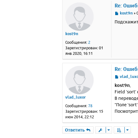
Re: Ошиб
С
kost9n
»
о
Подскажит
о
б
kost9n
щ
е
Сообщения:
2
н
Зарегистрирован:
01
и
янв 2020, 16:11
е
Re: Ошиб
С
vlad_lux
о
kost9n
,
о
Field 'sort
б
vlad_luxor
В переводе
щ
е
"Поле 'sor
Сообщения:
78
н
Посмотрит
Зарегистрирован:
15
и
июн 2014, 22:12
е
Ответить