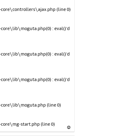
re\controllers\ajax.php (line 0)
ore\lib\moguta.php(0) : eval()'d
ore\lib\moguta.php(0) : eval()'d
ore\lib\moguta.php(0) : eval()'d
ore\lib\moguta.php (line 0)
ore\mg-start.php (line 0)
В
е