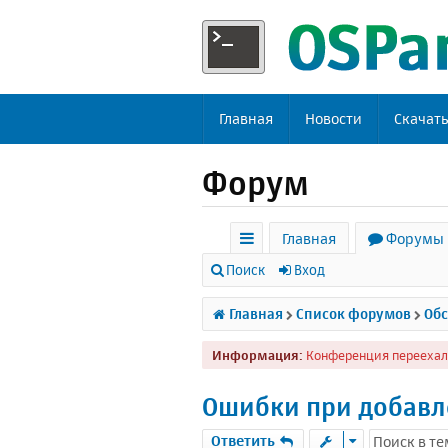
Главная
Новости
Скачат
Форум
Главная
Форумы
с
Поиск
Вход
ы
Главная
Список форумов
Обс
л
Информация:
Конференция переехал
к
и
Ошибки при добавл
Ответить