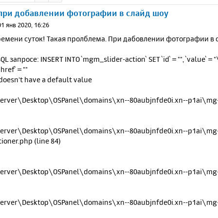
при добавлении фотографии в слайд шоу
01 янв 2020, 16:26
ремени суток! Такая пролблема. При дабовлении фотографии в 
L запросе: INSERT INTO `mgm_slider-action` SET `id` = "", `value` = "\'
href` = ""
' doesn't have a default value
erver\Desktop\OSPanel\domains\xn--80aubjnfde0i.xn--p1ai\mg-c
erver\Desktop\OSPanel\domains\xn--80aubjnfde0i.xn--p1ai\mg-
ioner.php (line 84)
erver\Desktop\OSPanel\domains\xn--80aubjnfde0i.xn--p1ai\mg-co
erver\Desktop\OSPanel\domains\xn--80aubjnfde0i.xn--p1ai\mg-co