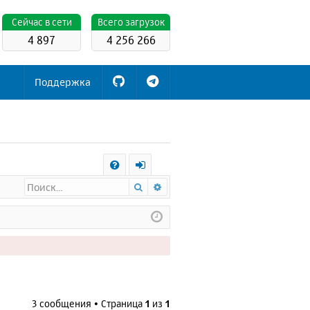
Cейчас в сети
Всего загрузок
4 897
4 256 266
Поддержка
С
Поиск
Расширенный поиск
FA
х
Q
о
д
3 сообщения • Страница
1
из
1