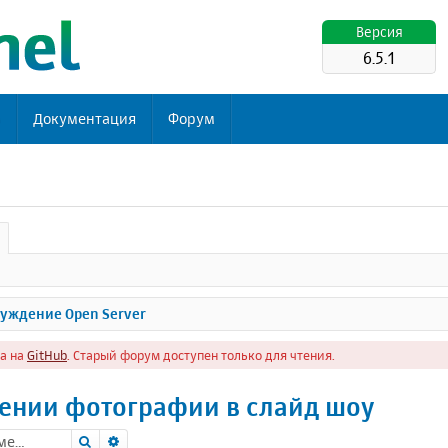
Версия
6.5.1
ь
Документация
Форум
уждение Open Server
а на
GitHub
. Старый форум доступен только для чтения.
ении фотографии в слайд шоу
Поиск
Расширенный поиск