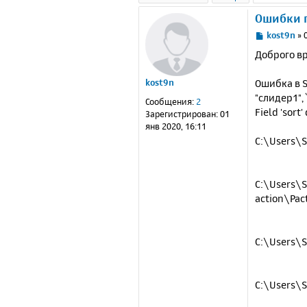
Ошибки 
С
kost9n
»
о
Доброго в
о
б
Ошибка в SQ
kost9n
щ
е
"слидер1", `
Сообщения:
2
н
Field 'sort
Зарегистрирован:
01
и
янв 2020, 16:11
е
C:\Users\S
C:\Users\S
action\Pact
C:\Users\S
C:\Users\S