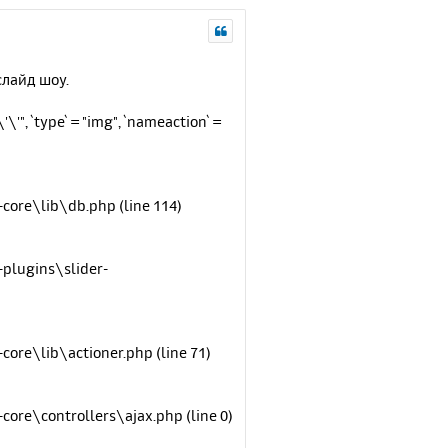
слайд шоу.
\'", `type` = "img", `nameaction` =
ore\lib\db.php (line 114)
plugins\slider-
re\lib\actioner.php (line 71)
re\controllers\ajax.php (line 0)