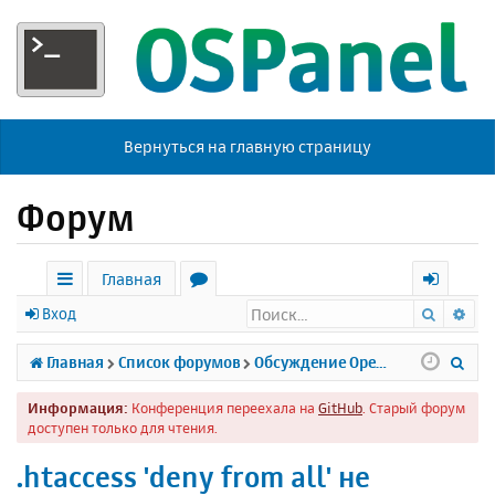
Вернуться на главную страницу
Форум
Главная
Поиск
Ра
с
о
х
Вход
ы
р
о
П
Главная
Список форумов
Обсуждение Open Server
л
у
д
о
Информация:
Конференция переехала на
GitHub
. Старый форум
к
м
и
доступен только для чтения.
и
ы
с
.htaccess 'deny from all' не
к