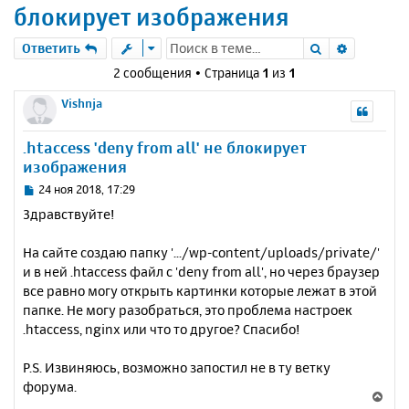
блокирует изображения
Поиск
Расшире
Ответить
2 сообщения • Страница
1
из
1
Vishnja
.htaccess 'deny from all' не блокирует
изображения
С
24 ноя 2018, 17:29
о
Здравствуйте!
о
б
На сайте создаю папку '.../wp-content/uploads/private/'
щ
е
и в ней .htaccess файл с 'deny from all', но через браузер
н
все равно могу открыть картинки которые лежат в этой
и
папке. Не могу разобраться, это проблема настроек
е
.htaccess, nginx или что то другое? Спасибо!
P.S. Извиняюсь, возможно запостил не в ту ветку
форума.
В