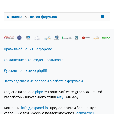
т
ь
с
Главная
Список форумов
я
к
н
а
ч
а
л
Правила общения на форуме
у
Соглашение о конфиденциальности
Русская поддержка phpBB
Часто задаваемые вопросы о работе с форумом
Создано на основе
phpBB
® Forum Software © phpBB Limited
Разработчик визуального стиля
Arty
- MrGaby
Контакты:
info@ospanel.io
, предоставляем бесплатную
удалённую техническую поддержку через
TeamViewer