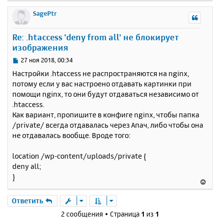
е
р
SagePtr
н
у
Re: .htaccess 'deny from all' не блокирует
т
изображения
ь
с
С
27 ноя 2018, 00:34
я
о
Настройки .htaccess не распространяются на nginx,
к
о
потому если у вас настроено отдавать картинки при
н
б
помощи nginx, то они будут отдаваться независимо от
щ
а
е
.htaccess.
ч
н
а
Как вариант, пропишите в конфиге nginx, чтобы папка
и
л
/private/ всегда отдавалась через Апач, либо чтобы она
е
у
не отдавалась вообще. Вроде того:
location /wp-content/uploads/private {
deny all;
}
В
е
р
Ответить
н
2 сообщения • Страница
1
из
1
у