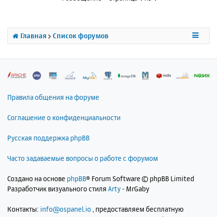
у
т
ь
с
Главная
Список форумов
я
к
н
а
ч
а
л
Правила общения на форуме
у
Соглашение о конфиденциальности
Русская поддержка phpBB
Часто задаваемые вопросы о работе с форумом
Создано на основе
phpBB
® Forum Software © phpBB Limited
Разработчик визуального стиля
Arty
- MrGaby
Контакты:
info@ospanel.io
, предоставляем бесплатную