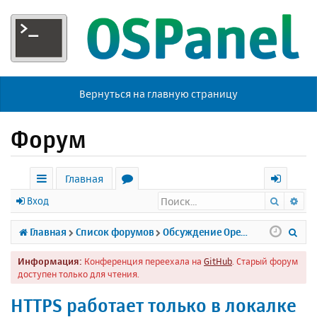
Вернуться на главную страницу
Форум
Главная
Поиск
Ра
с
о
х
Вход
ы
р
о
П
Главная
Список форумов
Обсуждение Open Server
л
у
д
о
Информация:
Конференция переехала на
GitHub
. Старый форум
к
м
и
доступен только для чтения.
и
ы
с
HTTPS работает только в локалке
к