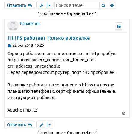
Поиск
Расшире
Ответить
1 сообщение • Страница
1
из
1
Pahankrim
HTTPS работает только в локалке
С
22 окт 2018, 15:25
о
Сервер работает в интернете только по http пробую
о
https получаю err_connection _timed_out
б
err_address_unreachable
щ
е
Перед сервером стоит роутер, порт 443 проброшен.
н
и
В локалке работает по соединению https на ноутах
е
планшетах телефонах, сертификаты официальные.
Инструкции пробовал...
Apache Php 7.2
В
е
р
Ответить
н
1 сообщение • Страница
1
из
1