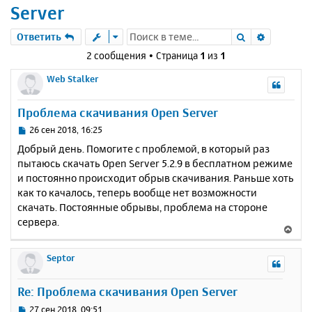
Server
Поиск
Расшире
Ответить
2 сообщения • Страница
1
из
1
Web Stalker
Проблема скачивания Open Server
С
26 сен 2018, 16:25
о
Добрый день. Помогите с проблемой, в который раз
о
пытаюсь скачать Open Server 5.2.9 в бесплатном режиме
б
и постоянно происходит обрыв скачивания. Раньше хоть
щ
е
как то качалось, теперь вообще нет возможности
н
скачать. Постоянные обрывы, проблема на стороне
и
сервера.
В
е
е
р
Septor
н
у
Re: Проблема скачивания Open Server
т
ь
С
27 сен 2018, 09:51