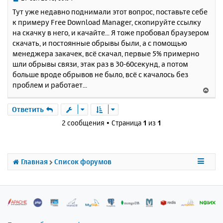
с
о
Тут уже недавно поднимали этот вопрос, поставьте себе
о
я
к примеру Free Download Manager, скопируйте ссылку
б
к
на скачку в него, и качайте... Я тоже пробовал браузером
щ
н
е
скачать, и постоянные обрывы были, а с помощью
а
н
менеджера закачек, всё скачал, первые 5% примерно
ч
и
а
шли обрывы связи, этак раз в 30-60секунд, а потом
е
л
больше вроде обрывов не было, всё с качалось без
у
проблем и работает...
В
е
р
Ответить
н
2 сообщения • Страница
1
из
1
у
т
ь
с
Главная
Список форумов
я
к
н
а
ч
а
л