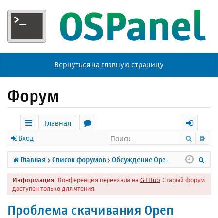
Вернуться на главную страницу
Форум
Главная
Поиск
Ра
с
о
х
Вход
ы
р
о
П
Главная
Список форумов
Обсуждение Open Server
л
у
д
о
Информация:
Конференция переехала на
GitHub
. Старый форум
к
м
и
доступен только для чтения.
и
ы
с
Проблема скачивания Open
к