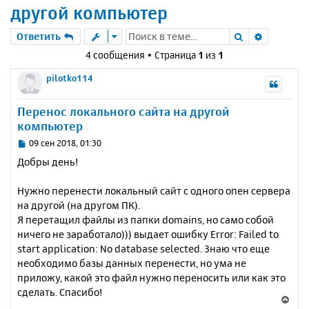
другой компьютер
Поиск
Расшире
Ответить
4 сообщения • Страница
1
из
1
pilotko114
Перенос локального сайта на другой
компьютер
С
09 сен 2018, 01:30
о
Добры день!
о
б
Нужно перенести локальный сайт с одного опен сервера
щ
е
на другой (на другом ПК).
н
Я перетащил файлы из папки domains, но само собой
и
ничего не заработало))) выдает ошибку Error: Failed to
е
start application: No database selected. Знаю что еще
необходимо базы данных перенести, но ума не
приложу, какой это файл нужно переносить или как это
сделать. Спасибо!
В