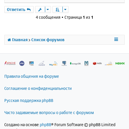
е
р
Ответить
н
4 сообщения • Страница
1
из
1
у
т
ь
с
Главная
Список форумов
я
к
н
а
ч
а
л
Правила общения на форуме
у
Соглашение о конфиденциальности
Русская поддержка phpBB
Часто задаваемые вопросы о работе с форумом
Создано на основе
phpBB
® Forum Software © phpBB Limited