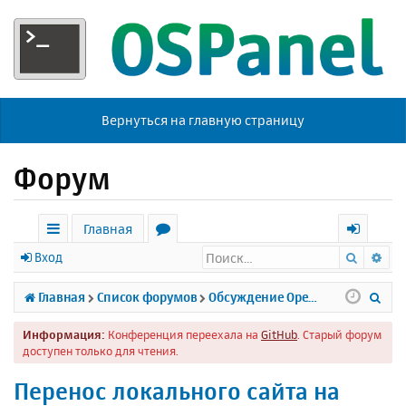
Вернуться на главную страницу
Форум
Главная
Поиск
Ра
с
о
х
Вход
ы
р
о
П
Главная
Список форумов
Обсуждение Open Server
л
у
д
о
Информация:
Конференция переехала на
GitHub
. Старый форум
к
м
и
доступен только для чтения.
и
ы
с
Перенос локального сайта на
к