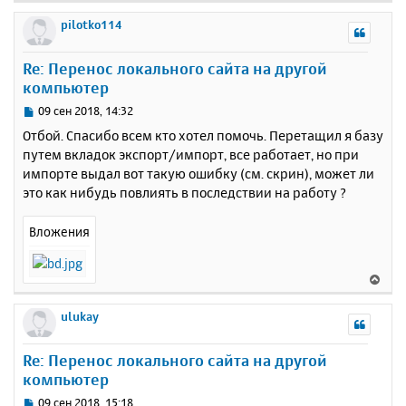
е
р
pilotko114
н
у
Re: Перенос локального сайта на другой
т
компьютер
ь
с
С
09 сен 2018, 14:32
я
о
Отбой. Спасибо всем кто хотел помочь. Перетащил я базу
к
о
путем вкладок экспорт/импорт, все работает, но при
н
б
импорте выдал вот такую ошибку (см. скрин), может ли
щ
а
е
это как нибудь повлиять в последствии на работу ?
ч
н
а
и
л
Вложения
е
у
В
е
р
ulukay
н
у
Re: Перенос локального сайта на другой
т
компьютер
ь
с
С
09 сен 2018, 15:18