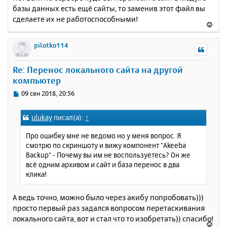
базы данных есть ещё сайты, то заменив этот файл вы
сделаете их не работоспособными!
В
е
р
pilotko114
н
у
Re: Перенос локального сайта на другой
т
компьютер
ь
с
С
09 сен 2018, 20:56
я
о
к
о
ulukay
писал(а):
↑
н
б
щ
а
Про ошибку мне не ведомо но у меня вопрос. Я
е
ч
смотрю по скриншоту и вижу компонент "Akeeba
н
а
Backup" - Почему вы им не воспользуетесь? Он же
и
л
всё одним архивом и сайт и база перенос в два
е
у
клика!
А ведь точно, можно было через акибу попробовать)))
просто первый раз задался вопросом перетаскивания
локального сайта, вот и стал что то изобретать)) спасибо!
В