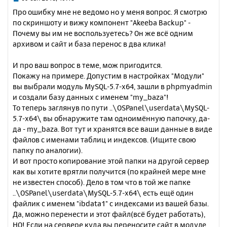
я
о
Про ошибку мне не ведомо но у меня вопрос. Я смотрю
к
о
по скриншоту и вижу компонент "Akeeba Backup" -
н
б
Почему вы им не воспользуетесь? Он же всё одним
щ
а
е
архивом и сайт и база перенос в два клика!
ч
н
а
и
л
И про ваш вопрос в теме, мож пригодится.
е
у
Покажу на примере. Допустим в настройках "Модули"
вы выбрали модуль MySQL-5.7-x64, зашли в phpmyadmin
и создали базу данных с именем "my_baza"!
То теперь заглянув по пути ..\OSPanel\userdata\MySQL-
5.7-x64\ вы обнаружите там одноимённую папочку, да-
да - my_baza. Вот тут и хранятся все ваши данные в виде
файлов с именами таблиц и индексов. (Ищите свою
папку по аналогии).
И вот просто копирование этой папки на другой сервер
как вы хотите врятли получится (по крайней мере мне
не известен способ). Дело в том что в той же папке
..\OSPanel\userdata\MySQL-5.7-x64\ есть ещё один
файлик с именем "ibdata1" с индексами из вашей базы.
Да, можно перенести и этот файл(всё будет работать),
НО! Если на сервере куда вы переносите сайт в модуле