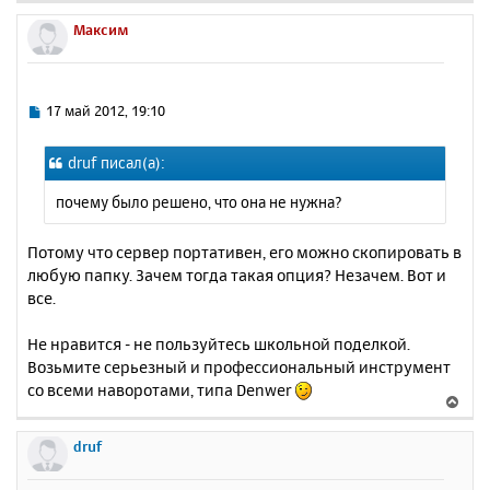
е
р
Максим
н
у
т
ь
С
17 май 2012, 19:10
с
о
о
я
druf писал(а):
б
к
щ
н
почему было решено, что она не нужна?
е
а
н
ч
и
Потому что сервер портативен, его можно скопировать в
а
е
любую папку. Зачем тогда такая опция? Незачем. Вот и
л
у
все.
Не нравится - не пользуйтесь школьной поделкой.
Возьмите серьезный и профессиональный инcтрумент
со всеми наворотами, типа Denwer
В
е
р
druf
н
у