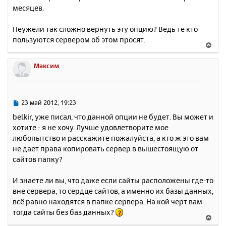
у
месяцев.
Неужели так сложно вернуть эту опцию? Ведь те кто
пользуются сервером об этом просят.
В
е
р
Максим
н
у
т
ь
С
23 май 2012, 19:23
с
о
belkir, уже писал, что данной опции не будет. Вы может и
о
я
хотите - я не хочу. Лучше удовлетворите мое
б
к
любопытство и расскажите пожалуйста, а кто ж это вам
щ
н
е
не дает права копировать сервер в вышестоящую от
а
н
сайтов папку?
ч
и
а
е
л
И знаете ли вы, что даже если сайты расположены где-то
у
вне сервера, то сердце сайтов, а именно их базы данных,
всё равно находятся в папке сервера. На кой черт вам
тогда сайты без баз данных?
В