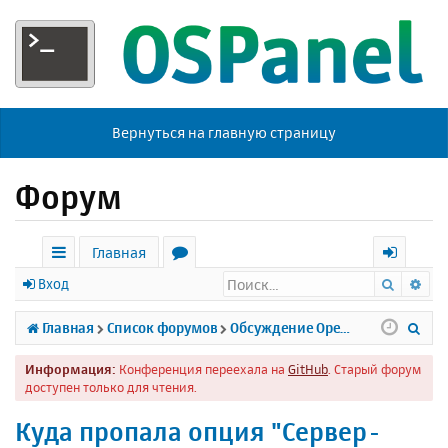
Вернуться на главную страницу
Форум
Главная
Поиск
Ра
с
о
х
Вход
ы
р
о
П
Главная
Список форумов
Обсуждение Open Server
л
у
д
о
Информация:
Конференция переехала на
GitHub
. Старый форум
к
м
и
доступен только для чтения.
и
ы
с
Куда пропала опция "Сервер-
к