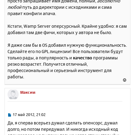
просто запрашивает имя домена, полный,
абсолютно
любой
путь до директории с исходниками и сама
правит конфиги апача.
Кстати, Wamp Server оперсурсный. Крайне удобно: я сам
добавил там две фичи, которых у автора не было.
Я даже сам бы в OS добавил нужную функциональность.
Сделайте его по GPL лицензии! Все пользователи будут
только рады, а популярность и
качество
программы
резко возрастет. Получится отличный,
профессиональный и серьезный инструмент для
работы.
В
е
р
Максим
н
у
т
ь
С
17 май 2012, 21:02
с
о
Да, я сперва всерьез думал сделать опенсорс, думал
о
я
долго, но потом передумал. И никогда исходный код
б
к