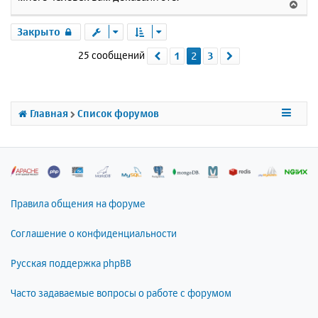
В
е
р
Закрыто
н
25 сообщений
1
2
3
Пред.
След.
у
т
ь
с
я
Главная
Список форумов
к
н
а
ч
а
л
Правила общения на форуме
у
Соглашение о конфиденциальности
Русская поддержка phpBB
Часто задаваемые вопросы о работе с форумом