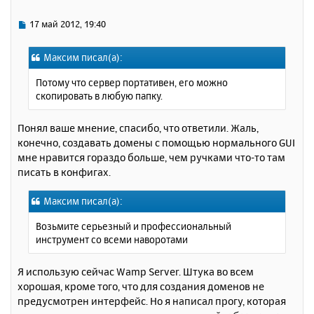
т
ь
С
17 май 2012, 19:40
с
о
о
я
Максим писал(а):
б
к
щ
н
Потому что сервер портативен, его можно
е
а
скопировать в любую папку.
н
ч
и
а
е
Понял ваше мнение, спасибо, что ответили. Жаль,
л
конечно, создавать домены с помощью нормального GUI
у
мне нравится гораздо больше, чем ручками что-то там
писать в конфигах.
Максим писал(а):
Возьмите серьезный и профессиональный
инcтрумент со всеми наворотами
Я использую сейчас Wamp Server. Штука во всем
хорошая, кроме того, что для создания доменов не
предусмотрен интерфейс. Но я написал прогу, которая