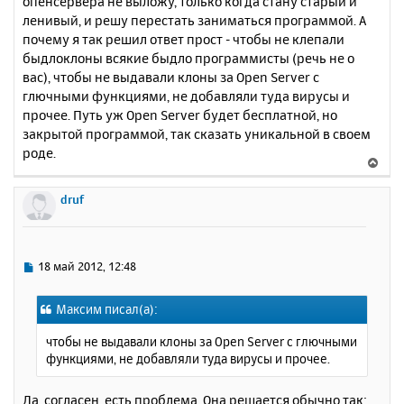
опенсервера не выложу, только когда стану старый и
щ
н
е
ленивый, и решу перестать заниматься программой. А
а
н
почему я так решил ответ прост - чтобы не клепали
ч
и
а
быдлоклоны всякие быдло программисты (речь не о
е
л
вас), чтобы не выдавали клоны за Open Server с
у
глючными функциями, не добавляли туда вирусы и
прочее. Путь уж Open Server будет бесплатной, но
закрытой программой, так сказать уникальной в своем
роде.
В
е
р
druf
н
у
т
ь
С
18 май 2012, 12:48
с
о
о
я
Максим писал(а):
б
к
щ
н
чтобы не выдавали клоны за Open Server с глючными
е
а
функциями, не добавляли туда вирусы и прочее.
н
ч
и
а
е
Да, согласен, есть проблема. Она решается обычно так:
л