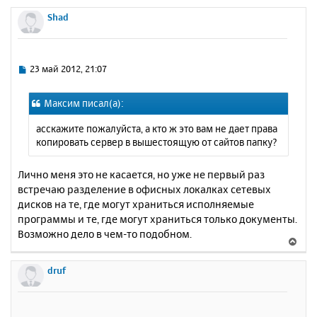
е
р
Shad
н
у
т
ь
С
23 май 2012, 21:07
с
о
о
я
Максим писал(а):
б
к
щ
н
асскажите пожалуйста, а кто ж это вам не дает права
е
а
копировать сервер в вышестоящую от сайтов папку?
н
ч
и
а
е
Лично меня это не касается, но уже не первый раз
л
встречаю разделение в офисных локалках сетевых
у
дисков на те, где могут храниться исполняемые
программы и те, где могут храниться только документы.
Возможно дело в чем-то подобном.
В
е
р
druf
н
у
т