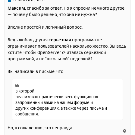
с
о
Максим
, спасибо за ответ. Но я спросил немного другое
о
я
— почему было решено, что она не нужна?
б
к
щ
н
е
Вполне простой и логичный вопрос.
а
н
ч
и
а
Ведь любая другая
серьезная
программа не
е
л
ограничивает пользователей насколько жестко. Вы ведь
у
хотите, чтобы OpenServer считалась серьезной
программой, а не "школьной" поделкой?
Вы написали в письме, что
в которой
реализован практически весь функционал
запрошенный вами на нашем форуме и
других конференциях, а так же через письма и
сообщения.
Но, к сожалению, это неправда
В