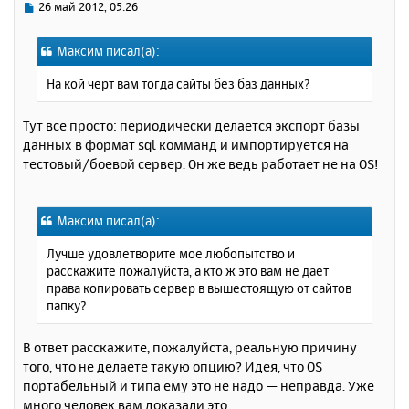
ь
С
26 май 2012, 05:26
с
о
о
я
Максим писал(а):
б
к
щ
н
На кой черт вам тогда сайты без баз данных?
е
а
н
ч
и
Тут все просто: периодически делается экспорт базы
а
е
данных в формат sql комманд и импортируется на
л
у
тестовый/боевой сервер. Он же ведь работает не на OS!
Максим писал(а):
Лучше удовлетворите мое любопытство и
расскажите пожалуйста, а кто ж это вам не дает
права копировать сервер в вышестоящую от сайтов
папку?
В ответ расскажите, пожалуйста, реальную причину
того, что не делаете такую опцию? Идея, что OS
портабельный и типа ему это не надо — неправда. Уже
много человек вам доказали это.