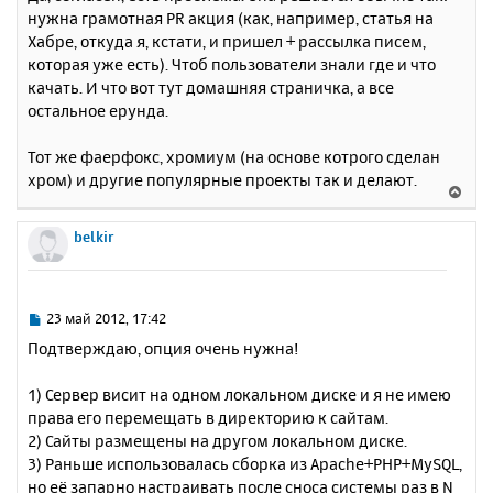
нужна грамотная PR акция (как, например, статья на
у
Хабре, откуда я, кстати, и пришел + рассылка писем,
которая уже есть). Чтоб пользователи знали где и что
качать. И что вот тут домашняя страничка, а все
остальное ерунда.
Тот же фаерфокс, хромиум (на основе котрого сделан
хром) и другие популярные проекты так и делают.
В
е
р
belkir
н
у
т
ь
С
23 май 2012, 17:42
с
о
Подтверждаю, опция очень нужна!
о
я
б
к
1) Сервер висит на одном локальном диске и я не имею
щ
н
е
права его перемещать в директорию к сайтам.
а
н
2) Сайты размещены на другом локальном диске.
ч
и
а
3) Раньше использовалась сборка из Apache+PHP+MySQL,
е
л
но её запарно настраивать после сноса системы раз в N