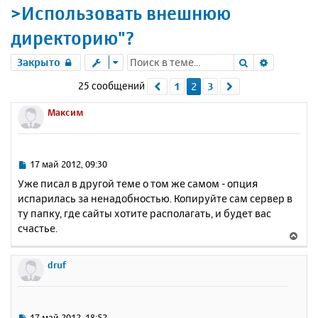
>Использовать внешнюю
директорию"?
Поиск
Расшире
Закрыто
25 сообщений
1
2
3
Пред.
След.
Максим
С
17 май 2012, 09:30
о
Уже писал в другой теме о том же самом - опция
о
испарилась за ненадобностью. Копируйте сам сервер в
б
ту папку, где сайты хотите располагать, и будет вас
щ
е
счастье.
В
н
е
и
р
druf
е
н
у
т
ь
С
17 май 2012, 18:52