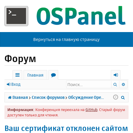
Вернуться на главную страницу
Форум
Главная
Поиск
Ра
с
о
х
Вход
ы
р
о
П
Главная
Список форумов
Обсуждение Open Server
л
у
д
о
Информация:
Конференция переехала на
GitHub
. Старый форум
к
м
и
доступен только для чтения.
и
ы
с
Ваш сертификат отклонен сайтом
к