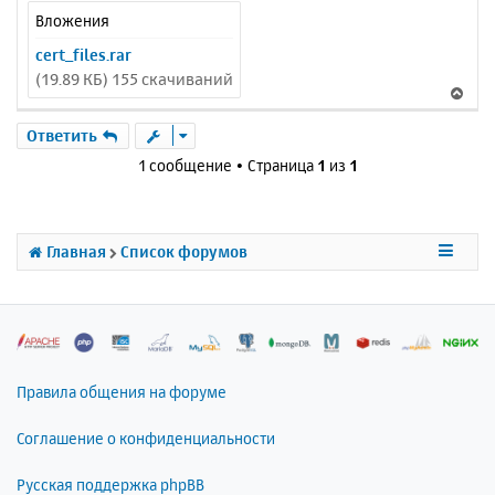
Вложения
cert_files.rar
(19.89 КБ) 155 скачиваний
В
е
р
Ответить
н
1 сообщение • Страница
1
из
1
у
т
ь
с
Главная
Список форумов
я
к
н
а
ч
а
л
Правила общения на форуме
у
Соглашение о конфиденциальности
Русская поддержка phpBB