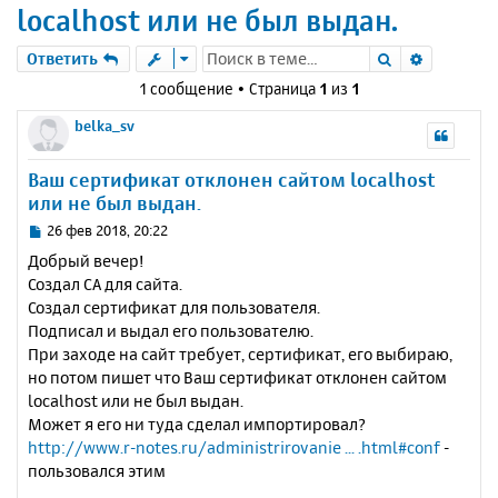
localhost или не был выдан.
Поиск
Расшире
Ответить
1 сообщение • Страница
1
из
1
belka_sv
Ваш сертификат отклонен сайтом localhost
или не был выдан.
С
26 фев 2018, 20:22
о
Добрый вечер!
о
Создал CA для сайта.
б
Создал сертификат для пользователя.
щ
е
Подписал и выдал его пользователю.
н
При заходе на сайт требует, сертификат, его выбираю,
и
но потом пишет что Ваш сертификат отклонен сайтом
е
localhost или не был выдан.
Может я его ни туда сделал импортировал?
http://www.r-notes.ru/administrirovanie ... .html#conf
-
пользовался этим