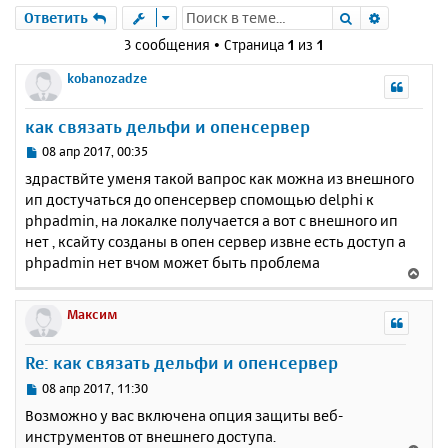
Поиск
Расшире
Ответить
3 сообщения • Страница
1
из
1
kobanozadze
как связать дельфи и опенсервер
С
08 апр 2017, 00:35
о
здраствйте уменя такой вапрос как можна из внешного
о
ип достучаться до опенсервер спомощью delphi к
б
phpadmin, на локалке получается а вот с внешного ип
щ
е
нет , ксайту созданы в опен сервер извне есть доступ а
н
phpadmin нет вчом может быть проблема
В
и
е
е
р
Максим
н
у
Re: как связать дельфи и опенсервер
т
ь
С
08 апр 2017, 11:30
с
о
Возможно у вас включена опция защиты веб-
о
я
инструментов от внешнего доступа.
б
к