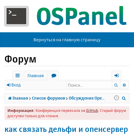
Вернуться на главную страницу
Форум
Главная
Поиск
Ра
с
о
х
Вход
ы
р
о
П
Главная
Список форумов
Обсуждение Open Server
л
у
д
о
Информация:
Конференция переехала на
GitHub
. Старый форум
к
м
и
доступен только для чтения.
и
ы
с
как связать дельфи и опенсервер
к