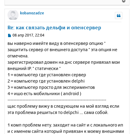
В
щ
н
е
е
а
р
kobanozadze
н
ч
н
и
а
у
е
Re: как связать дельфи и опенсервер
л
т
у
ь
С
08 апр 2017, 22:04
с
о
вы наверно имейте виду в опенсервер опцию "
о
я
защитить сервер от внешнего доступа " эта опция не
б
к
отмечена.
щ
н
е
зарегистрировал домен на днс сервере привязал мои
а
н
внешний IP. " статически "
ч
и
а
1 = компьютер где установлен сервер
е
л
2 = компьютер где установлен delphi
у
3 = компьютер просто для экспериментов
4 = ишо есть мобильники ( android )
------------------------------------------------------------------
щас проблему вижу в следующем на мой взгляд если
эта проблема решиться то delpchi .... сама собой.
1 комп проблем нету. заходит на сайт и с локального ип
и с именем сайта который привязан к моему внешнями