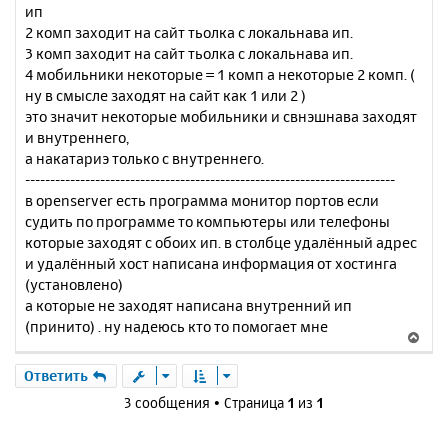
ип
2 комп заходит на сайт тьолка с локальнава ип.
3 комп заходит на сайт тьолка с локальнава ип.
4 мобильники некоторые = 1 комп а некоторые 2 комп. (
ну в смысле заходят на сайт как 1 или 2 )
это значит некоторые мобильники и свнэшнава заходят
и внутреннего,
а накатариэ только с внутреннего.
--------------------------------------------------------------------------
в openserver есть программа монитор портов если
судить по программе то компьютеры или телефоны
которые заходят с обоих ип. в столбце удалённый адрес
и удалённый хост написана информация от хостинга
(установлено)
а которые не заходят написана внутренний ип
(принито) . ну надеюсь кто то помогает мне
В
е
р
Ответить
н
3 сообщения • Страница
1
из
1
у
т