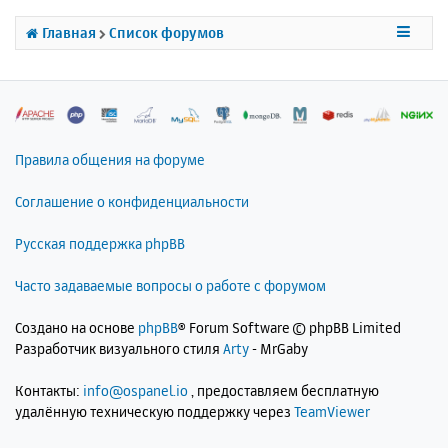
ь
с
Главная
Список форумов
я
к
н
а
ч
а
л
Правила общения на форуме
у
Соглашение о конфиденциальности
Русская поддержка phpBB
Часто задаваемые вопросы о работе с форумом
Создано на основе
phpBB
® Forum Software © phpBB Limited
Разработчик визуального стиля
Arty
- MrGaby
Контакты:
info@ospanel.io
, предоставляем бесплатную
удалённую техническую поддержку через
TeamViewer